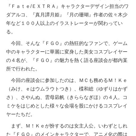
『Ｆａｔｅ/ＥＸＴＲＡ』キャラクターデザイン担当のワ
ダアルコ、『真月譚月姫』『月の珊瑚』作者の佐々木少
年など１００人以上のイラストレーターが関わってい
る。
今回、そんな『ＦＧＯ』の熱狂的なファンで、ゲーム
中のキャラクターに華麗に変身した美女コスプレイヤー
の４名が、『ＦＧＯ』の魅力を熱く語る座談会が都内某
所で行われた。
今回の座談会に参加したのは、ＭＣも務めるＭ！Ｋｅ
（みけ、ｅはウムラウトつき）、楪和総（ゆずりはかず
さ）、さやんぬ、雲母凪帆（きららなぎほ）の４人。コ
ミケをはじめとした様々な会場を股にかけるコスプレイ
ヤーたちだ。
まず、Ｍ！Ｋｅが扮するのは女主人公。いわずとしれ
た『ＦＧＯ』のメインキャラクターで、アニメ化の際は