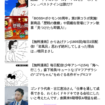
ン』...ベストナインは誰だ!?
「BOSS×ポケモン30周年」第2弾コラボ実施!
新商品「歴戦の微糖」や図鑑缶登場にファン歓
喜「見つけたら即購入!」
【無料漫画】かりあげクン(1805回)毎日2回配
信!「岩風呂」思わず絶叫してしまった理由
は.../植田まさし
【無料漫画】毎日配信!少年アシベ(154)「海へ
行こう」森下裕美/キュートなゴマフアザラシ
の“ゴマちゃん”をめぐる名作ギャグ4コマ
ゴンドラ代表・古江恵治さん「仕事を通して成
長できる、わくわくドキドキできる会社にした
いと考えたんです」創業来9期増収&増益を続け
るWebマーケティング会社のアイデンティティ
Sponsored