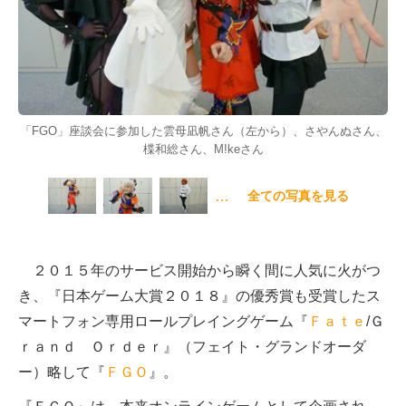
「FGO」座談会に参加した雲母凪帆さん（左から）、さやんぬさん、
楪和総さん、M!keさん
…
全ての写真を見る
２０１５年のサービス開始から瞬く間に人気に火がつ
き、『日本ゲーム大賞２０１８』の優秀賞も受賞したス
マートフォン専用ロールプレイングゲーム『
Ｆａｔｅ
/Ｇ
ｒａｎｄ Ｏｒｄｅｒ』（フェイト・グランドオーダ
ー）略して『
ＦＧＯ
』。