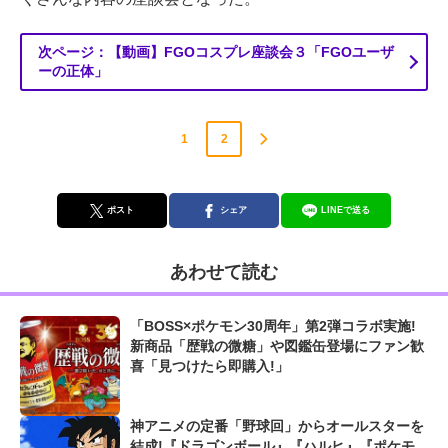
次ページ：【動画】FGOコスプレ座談会３「FGOユーザ
ーの正体」
1
2
ポスト
シェア
LINEで送る
あわせて読む
「BOSS×ポケモン30周年」第2弾コラボ実施!
新商品「歴戦の微糖」や図鑑缶登場にファン歓
喜「見つけたら即購入!」
神アニメの定番「野球回」からオールスターを
結成!『ドラゴンボール』『ハルヒ』『ポケモ