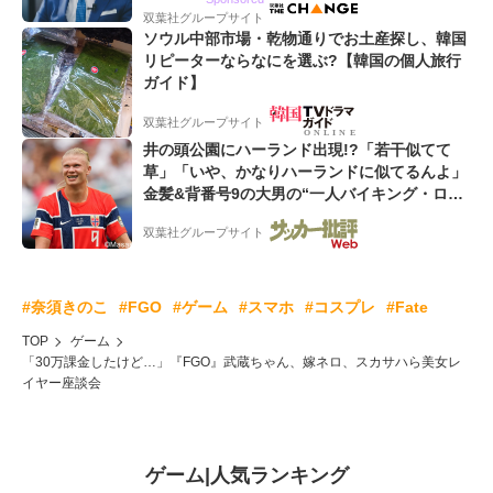
双葉社グループサイト
ソウル中部市場・乾物通りでお土産探し、韓国
リピーターならなにを選ぶ?【韓国の個人旅行
ガイド】
双葉社グループサイト
井の頭公園にハーランド出現!?「若干似てて
草」「いや、かなりハーランドに似てるんよ」
金髪&背番号9の大男の“一人バイキング・ロ
ー”映像が話題!「元気をもらった」
双葉社グループサイト
#奈須きのこ
#FGO
#ゲーム
#スマホ
#コスプレ
#Fate
TOP
ゲーム
「30万課金したけど…」『FGO』武蔵ちゃん、嫁ネロ、スカサハら美女レ
イヤー座談会
ゲーム
|
人気ランキング