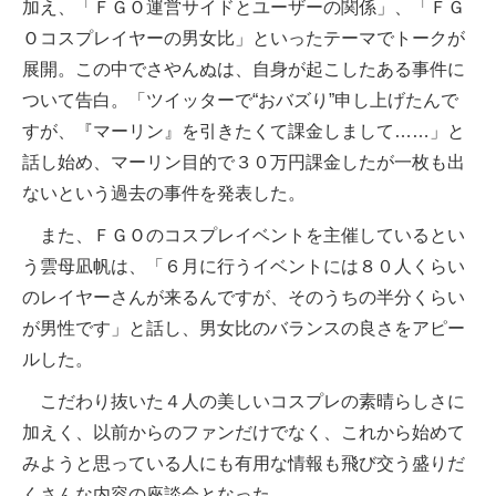
加え、「ＦＧＯ運営サイドとユーザーの関係」、「ＦＧ
Ｏコスプレイヤーの男女比」といったテーマでトークが
展開。この中でさやんぬは、自身が起こしたある事件に
ついて告白。「ツイッターで“おバズり”申し上げたんで
すが、『マーリン』を引きたくて課金しまして……」と
話し始め、マーリン目的で３０万円課金したが一枚も出
ないという過去の事件を発表した。
また、ＦＧＯのコスプレイベントを主催しているとい
う雲母凪帆は、「６月に行うイベントには８０人くらい
のレイヤーさんが来るんですが、そのうちの半分くらい
が男性です」と話し、男女比のバランスの良さをアピー
ルした。
こだわり抜いた４人の美しいコスプレの素晴らしさに
加えく、以前からのファンだけでなく、これから始めて
みようと思っている人にも有用な情報も飛び交う盛りだ
くさんな内容の座談会となった。