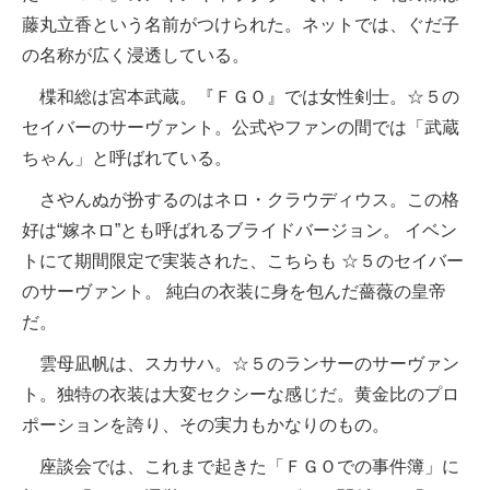
藤丸立香という名前がつけられた。ネットでは、ぐだ子
の名称が広く浸透している。
楪和総は宮本武蔵。『ＦＧＯ』では女性剣士。☆５の
セイバーのサーヴァント。公式やファンの間では「武蔵
ちゃん」と呼ばれている。
さやんぬが扮するのはネロ・クラウディウス。この格
好は“嫁ネロ”とも呼ばれるブライドバージョン。 イベン
トにて期間限定で実装された、こちらも ☆５のセイバー
のサーヴァント。 純白の衣装に身を包んだ薔薇の皇帝
だ。
雲母凪帆は、スカサハ。☆５のランサーのサーヴァン
ト。独特の衣装は大変セクシーな感じだ。黄金比のプロ
ポーションを誇り、その実力もかなりのもの。
座談会では、これまで起きた「ＦＧＯでの事件簿」に