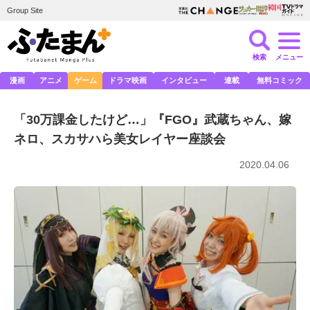
Group Site
検索
メニュー
漫画
アニメ
ゲーム
ドラマ映画
インタビュー
連載
無料コミック
「30万課金したけど…」『FGO』武蔵ちゃん、嫁
ネロ、スカサハら美女レイヤー座談会
2020.04.06