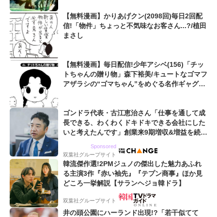
【無料漫画】かりあげクン(2098回)毎日2回配
信!「物件」ちょっと不気味なお客さん...?/植田
まさし
【無料漫画】毎日配信!少年アシベ(156)「チッ
トちゃんの贈り物」森下裕美/キュートなゴマフ
アザラシの“ゴマちゃん”をめぐる名作ギャグ4
コマ
ゴンドラ代表・古江恵治さん「仕事を通して成
長できる、わくわくドキドキできる会社にした
いと考えたんです」創業来9期増収&増益を続け
るWebマーケティング会社のアイデンティティ
Sponsored
双葉社グループサイト
韓流傑作選!2PMジュノの傑出した魅力あふれ
る主演3作『赤い袖先』『テプン商事』ほか見
どころ一挙解説【サランヘジョ韓ドラ】
双葉社グループサイト
井の頭公園にハーランド出現!?「若干似てて