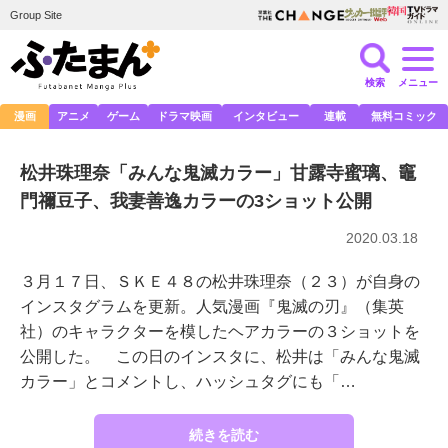
Group Site
検索
メニュー
漫画
アニメ
ゲーム
ドラマ映画
インタビュー
連載
無料コミック
松井珠理奈「みんな鬼滅カラー」甘露寺蜜璃、竈
門禰豆子、我妻善逸カラーの3ショット公開
2020.03.18
３月１７日、ＳＫＥ４８の松井珠理奈（２３）が自身の
インスタグラムを更新。人気漫画『鬼滅の刃』（集英
社）のキャラクターを模したヘアカラーの３ショットを
公開した。 この日のインスタに、松井は「みんな鬼滅
カラー」とコメントし、ハッシュタグにも「…
続きを読む