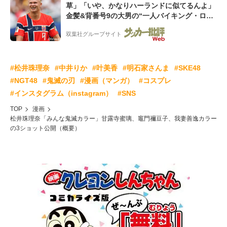
草」「いや、かなりハーランドに似てるんよ」
金髪&背番号9の大男の“一人バイキング・ロ
ー”映像が話題!「元気をもらった」
双葉社グループサイト
#松井珠理奈
#中井りか
#叶美香
#明石家さんま
#SKE48
#NGT48
#鬼滅の刃
#漫画（マンガ）
#コスプレ
#インスタグラム（instagram）
#SNS
TOP
漫画
松井珠理奈「みんな鬼滅カラー」甘露寺蜜璃、竈門禰豆子、我妻善逸カラー
の3ショット公開（概要）