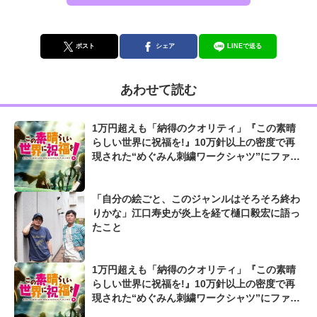
ポスト
シェア
LINEで送る
あわせて読む
1万円超えも「納得のクオリティ」『この素晴
らしい世界に祝福を!』10万針以上の密度で再
現された“めぐみん刺繍ワークシャツ”にファン
も感動
「自分の絵ごと、このジャンルはそろそろ終わ
りかな」江口寿史が炎上を経て樋口毅宏に語っ
たこと
1万円超えも「納得のクオリティ」『この素晴
らしい世界に祝福を!』10万針以上の密度で再
現された“めぐみん刺繍ワークシャツ”にファン
も感動