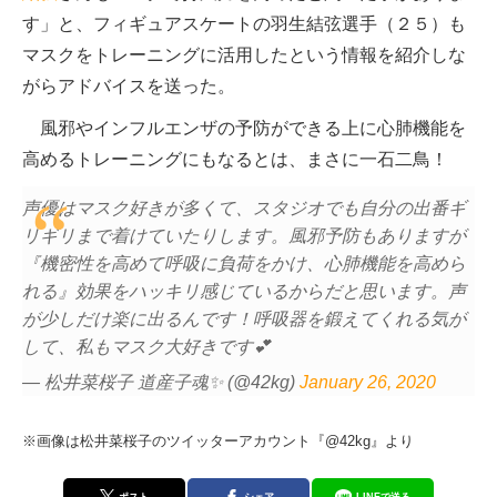
す」と、フィギュアスケートの羽生結弦選手（２５）も
マスクをトレーニングに活用したという情報を紹介しな
がらアドバイスを送った。
風邪やインフルエンザの予防ができる上に心肺機能を
高めるトレーニングにもなるとは、まさに一石二鳥！
声優はマスク好きが多くて、スタジオでも自分の出番ギ
リギリまで着けていたりします。風邪予防もありますが
『機密性を高めて呼吸に負荷をかけ、心肺機能を高めら
れる』効果をハッキリ感じているからだと思います。声
が少しだけ楽に出るんです！呼吸器を鍛えてくれる気が
して、私もマスク大好きです💕
— 松井菜桜子 道産子魂✨ (@42kg)
January 26, 2020
※画像は松井菜桜子のツイッターアカウント『@42kg』より
ポスト
シェア
LINEで送る