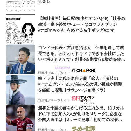
まさし
【無料漫画】毎日配信!少年アシベ(49)「社長の
生活」森下裕美/キュートなゴマフアザラシ
の“ゴマちゃん”をめぐる名作ギャグ4コマ
ゴンドラ代表・古江恵治さん「仕事を通して成
長できる、わくわくドキドキできる会社にした
いと考えたんです」創業来9期増収&増益を続け
るWebマーケティング会社のアイデンティティ
Sponsored
双葉社グループサイト
韓ドラ史上に残る名作史劇『恋人』”演技の
神”ナムグン・ミンが主人公の深い孤独や情愛
を繊細に表現【サランヘジョ韓ドラ】
双葉社グループサイト
浦和と千葉の首をかしげる主力放出、柏リカル
ドの下で新加入2人が化ける!Jリーグに必要な
外国人選手は【Jリーグ開幕「初めての秋春
制」の大激論】(4)
双葉社グループサイト