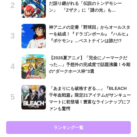
だ語り継がれる「伝説のトンデモシー
ン」 「Zザク」に「謎の光」も…
神アニメの定番「野球回」からオールスタ
ーを結成！『ドラゴンボール』『ハルヒ』
『ポケモン』…ベストナインは誰だ!?
【2026夏アニメ】「完全にノーマークだ
った…」予想外の完成度で話題沸騰！今期
の“ダークホース枠”3選
「あまりにも破格すぎる…」『BLEACH
千年血戦篇』限定21アイテムがサンキュー
マートに初登場！豊富なラインナップにフ
ァンも驚愕
ランキング一覧