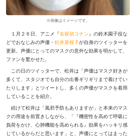
※画像はイメージです。
１月２６日、アニメ『
名探偵コナン
』の鈴木園子役な
どでおなじみの声優・
松井菜桜子
が自身のツイッターを
更新。声優にとってのマスクの意外な効果を明かして、
ファンを驚かせた。
この日のツイッターで、松井は「声優はマスク好きが
多くて、スタジオでも自分の出番ギリギリまで着けてい
たりします」とツイートし、多くの声優がマスクを着用
していることを紹介。
続けて松井は「風邪予防もありますが」と本来のマス
クの用途を前置きしながら、「『機密性を高めて呼吸に
負荷をかけ、心肺機能を高められる』効果をハッキリ感
じているからだと思います」と、声優にとってはまった