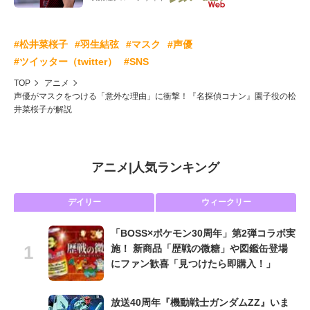
#松井菜桜子
#羽生結弦
#マスク
#声優
#ツイッター（twitter）
#SNS
TOP
アニメ
声優がマスクをつける「意外な理由」に衝撃！『名探偵コナン』園子役の松
井菜桜子が解説
アニメ
|
人気ランキング
デイリー
ウィークリー
「BOSS×ポケモン30周年」第2弾コラボ実
施！ 新商品「歴戦の微糖」や図鑑缶登場
にファン歓喜「見つけたら即購入！」
放送40周年『機動戦士ガンダムZZ』いま