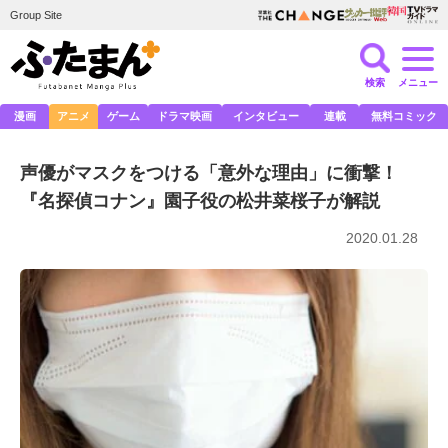
Group Site
検索
メニュー
漫画
アニメ
ゲーム
ドラマ映画
インタビュー
連載
無料コミック
声優がマスクをつける「意外な理由」に衝撃！
『名探偵コナン』園子役の松井菜桜子が解説
2020.01.28