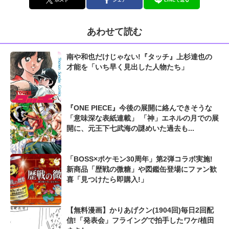
あわせて読む
南や和也だけじゃない!『タッチ』上杉達也の
才能を「いち早く見出した人物たち」
『ONE PIECE』今後の展開に絡んできそうな
「意味深な表紙連載」 「神」エネルの月での展
開に、元王下七武海の謎めいた過去も...
「BOSS×ポケモン30周年」第2弾コラボ実施!
新商品「歴戦の微糖」や図鑑缶登場にファン歓
喜「見つけたら即購入!」
【無料漫画】かりあげクン(1904回)毎日2回配
信!「発表会」フライングで拍手したワケ/植田