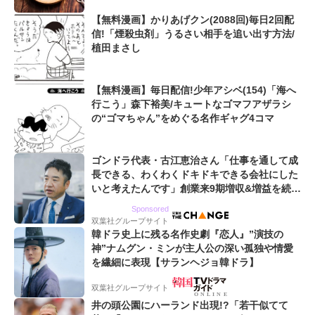
【無料漫画】かりあげクン(2088回)毎日2回配
信!「煙殺虫剤」うるさい相手を追い出す方法/
植田まさし
【無料漫画】毎日配信!少年アシベ(154)「海へ
行こう」森下裕美/キュートなゴマフアザラシ
の“ゴマちゃん”をめぐる名作ギャグ4コマ
ゴンドラ代表・古江恵治さん「仕事を通して成
長できる、わくわくドキドキできる会社にした
いと考えたんです」創業来9期増収&増益を続け
るWebマーケティング会社のアイデンティティ
Sponsored
双葉社グループサイト
韓ドラ史上に残る名作史劇『恋人』”演技の
神”ナムグン・ミンが主人公の深い孤独や情愛
を繊細に表現【サランヘジョ韓ドラ】
双葉社グループサイト
井の頭公園にハーランド出現!?「若干似てて