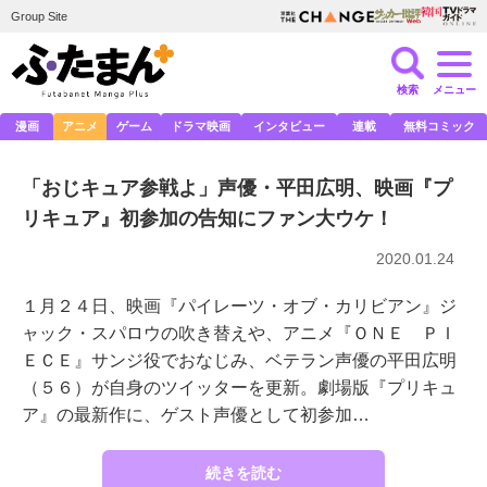
Group Site
検索
メニュー
漫画
アニメ
ゲーム
ドラマ映画
インタビュー
連載
無料コミック
「おじキュア参戦よ」声優・平田広明、映画『プ
リキュア』初参加の告知にファン大ウケ！
2020.01.24
１月２４日、映画『パイレーツ・オブ・カリビアン』ジ
ャック・スパロウの吹き替えや、アニメ『ＯＮＥ ＰＩ
ＥＣＥ』サンジ役でおなじみ、ベテラン声優の平田広明
（５６）が自身のツイッターを更新。劇場版『プリキュ
ア』の最新作に、ゲスト声優として初参加…
続きを読む