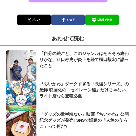
ポスト
シェア
LINEで送る
あわせて読む
「自分の絵ごと、このジャンルはそろそろ終わ
りかな」江口寿史が炎上を経て樋口毅宏に語っ
たこと
『ちいかわ』ダークすぎる「長編シリーズ」の
恐怖 映画化の「セイレーン編」だけじゃない...
ライト層なら驚嘆必至
「グッズの量半端ない」映画『ちいかわ』公開
記念グッズが発売! SNSで話題の「人魚のうろ
こ」って何だ?