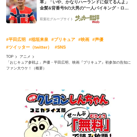
草」「いや、かなりハーランドに似てるんよ」
金髪&背番号9の大男の“一人バイキング・ロ
ー”映像が話題!「元気をもらった」
双葉社グループサイト
#平田広明
#稲垣来泉
#プリキュア
#映画
#声優
#ツイッター（twitter）
#SNS
TOP
アニメ
「おじキュア参戦よ」声優・平田広明、映画『プリキュア』初参加の告知に
ファン大ウケ！（概要）