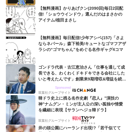
【無料漫画】かりあげクン(2090回)毎日2回配
信!「ショウウインドウ」選んだのはまさかの
アイテム/植田まさし
【無料漫画】毎日配信!少年アシベ(157)「さよ
ならネパール」森下裕美/キュートなゴマフアザ
ラシの“ゴマちゃん”をめぐる名作ギャグ4コマ
ゴンドラ代表・古江恵治さん「仕事を通して成
長できる、わくわくドキドキできる会社にした
いと考えたんです」創業来9期増収&増益を続け
るWebマーケティング会社のアイデンティティ
Sponsored
双葉社グループサイト
韓ドラ史上に残る名作史劇『恋人』”演技の
神”ナムグン・ミンが主人公の深い孤独や情愛
を繊細に表現【サランヘジョ韓ドラ】
双葉社グループサイト
井の頭公園にハーランド出現!?「若干似てて