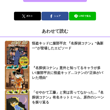
ポスト
シェア
LINEで送る
あわせて読む
怪盗キッドに服部平次 『名探偵コナン』“偽新
一”が登場したエピソード
『名探偵コナン』意外と知ってるキャラが多
い!服部平次に怪盗キッド...コナンの“正体がバ
レた理由”
「せやかて工藤」と実は言ってなかった...『名
探偵コナン』有名ネットミーム、原作のシーン
を振り返る