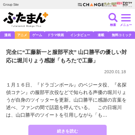
Group Site
検索
メニュー
漫画
アニメ
ゲーム
ドラマ映画
インタビュー
連載
無料コミック
完全に“工藤新一と服部平次” 山口勝平の優しい対
応に堀川りょう感謝「もろたで工藤」
2020.01.18
１月１６日、『ドラゴンボール』のベジータ役、『名探
偵コナン』の服部平次役などで知られる声優の堀川りょ
うが自身のツイッターを更新。山口勝平に感謝の言葉を
述べ、ファンの間で話題を呼んでいる。 この日堀川
は、山口勝平のツイートを引用しながら「も…
続きを読む