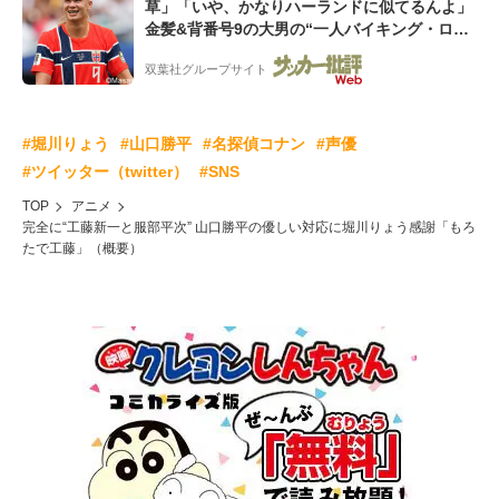
草」「いや、かなりハーランドに似てるんよ」
金髪&背番号9の大男の“一人バイキング・ロ
ー”映像が話題!「元気をもらった」
双葉社グループサイト
#堀川りょう
#山口勝平
#名探偵コナン
#声優
#ツイッター（twitter）
#SNS
TOP
アニメ
完全に“工藤新一と服部平次” 山口勝平の優しい対応に堀川りょう感謝「もろ
たで工藤」（概要）