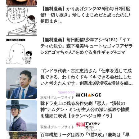
【無料漫画】かりあげクン(2029回)毎日2回配
信!「切り抜き」珍しくまじめだと思ったのに/
植田まさし
【無料漫画】毎日配信!少年アシベ(151)「イエ
ティの決心」森下裕美/キュートなゴマフアザラ
シの“ゴマちゃん”をめぐる名作ギャグ4コマ
ゴンドラ代表・古江恵治さん「仕事を通して成
長できる、わくわくドキドキできる会社にした
いと考えたんです」創業来9期増収&増益を続け
るWebマーケティング会社のアイデンティティ
Sponsored
双葉社グループサイト
韓ドラ史上に残る名作史劇『恋人』”演技の
神”ナムグン・ミンが主人公の深い孤独や情愛
を繊細に表現【サランヘジョ韓ドラ】
双葉社グループサイト
百年構想リーグは西の「7勝3敗」!鹿島は「早