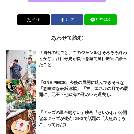
ポスト
シェア
LINEで送る
あわせて読む
「自分の絵ごと、このジャンルはそろそろ終わ
りかな」江口寿史が炎上を経て樋口毅宏に語っ
たこと
『ONE PIECE』今後の展開に絡んできそうな
「意味深な表紙連載」 「神」エネルの月での展
開に、元王下七武海の謎めいた過去も...
「グッズの量半端ない」映画『ちいかわ』公開
記念グッズが発売! SNSで話題の「人魚のうろ
こ」って何だ?