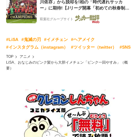
川依存」から脱却を!柏の「時代遅れサッカ
ー」に期待!【Jリーグ開幕「初めての秋春制」
の大激論】(1)
双葉社グループサイト
#LiSA
#鬼滅の刃
#イメチェン
#ヘアメイク
#インスタグラム（instagram）
#ツイッター（twitter）
#SNS
TOP
アニメ
LiSA、おなじみのピンク髪から大胆イメチェン「ピンク一回やすみ」（概
要）