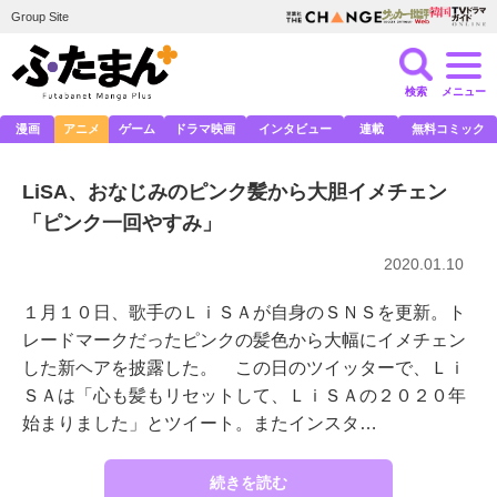
Group Site
検索
メニュー
漫画
アニメ
ゲーム
ドラマ映画
インタビュー
連載
無料コミック
LiSA、おなじみのピンク髪から大胆イメチェン
「ピンク一回やすみ」
2020.01.10
１月１０日、歌手のＬｉＳＡが自身のＳＮＳを更新。ト
レードマークだったピンクの髪色から大幅にイメチェン
した新ヘアを披露した。 この日のツイッターで、Ｌｉ
ＳＡは「心も髪もリセットして、ＬｉＳＡの２０２０年
始まりました」とツイート。またインスタ…
続きを読む