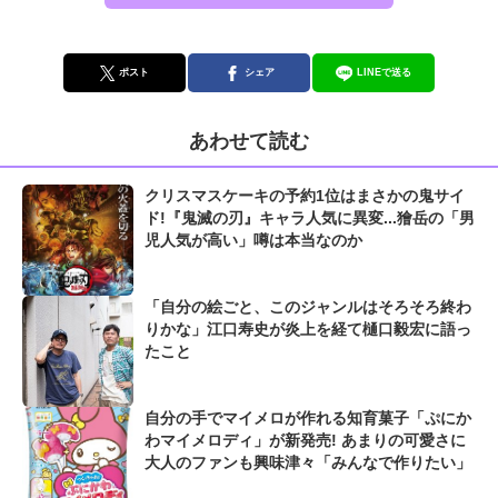
ポスト
シェア
LINEで送る
あわせて読む
クリスマスケーキの予約1位はまさかの鬼サイ
ド!『鬼滅の刃』キャラ人気に異変...獪岳の「男
児人気が高い」噂は本当なのか
「自分の絵ごと、このジャンルはそろそろ終わ
りかな」江口寿史が炎上を経て樋口毅宏に語っ
たこと
自分の手でマイメロが作れる知育菓子「ぷにか
わマイメロディ」が新発売! あまりの可愛さに
大人のファンも興味津々「みんなで作りたい」