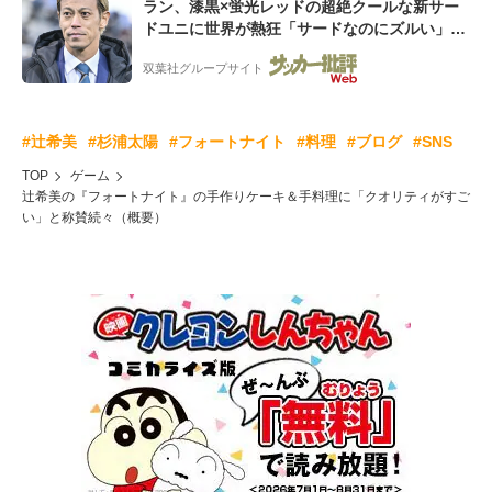
ラン、漆黒×蛍光レッドの超絶クールな新サー
ドユニに世界が熱狂「サードなのにズルい」
「こりゃかっけえわ」
双葉社グループサイト
#辻希美
#杉浦太陽
#フォートナイト
#料理
#ブログ
#SNS
TOP
ゲーム
辻希美の『フォートナイト』の手作りケーキ＆手料理に「クオリティがすご
い」と称賛続々（概要）