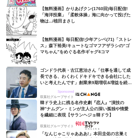
【無料漫画】かりあげクン(1760回)毎日配信!
「海洋投棄」「柔軟体操」海に向かって投げた
物は.../植田まさし
【無料漫画】毎日配信!少年アシベ(71)「ストレ
ス」森下裕美/キュートなゴマフアザラシの“ゴ
マちゃん”をめぐる名作ギャグ4コマ
ゴンドラ代表・古江恵治さん「仕事を通して成
長できる、わくわくドキドキできる会社にした
いと考えたんです」創業来9期増収&増益を続け
るWebマーケティング会社のアイデンティティ
Sponsored
双葉社グループサイト
韓ドラ史上に残る名作史劇『恋人』”演技の
神”ナムグン・ミンが主人公の深い孤独や情愛
を繊細に表現【サランヘジョ韓ドラ】
双葉社グループサイト
「なんじゃこりゃあああ!」本田圭佑の古巣ミ