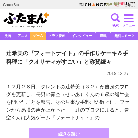
Group Site
検索
メニュー
漫画
アニメ
ゲーム
ドラマ映画
インタビュー
連載
無料コミック
辻希美の『フォートナイト』の手作りケーキ＆手
料理に「クオリティがすごい」と称賛続々
2019.12.27
１２月２６日、タレントの辻希美（３２）が自身のブロ
グを更新し、長男の青空（せいあ）くんの９歳の誕生会
を開いたことを報告。その見事な手料理の数々に、ファ
ンから感嘆の声が上がった。 辻のブログによると、青
空くんは人気ゲーム『フォートナイト』の…
続きを読む