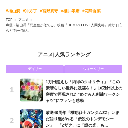
#福山潤
#冲方丁
#宮野真守
#櫻井孝宏
#花澤香菜
TOP
アニメ
声優・福山潤「死生観が似てる」映画『HUMAN LOST 人間失格』冲方丁氏
らと“竹一”偲ぶ
アニメ
|
人気ランキング
デイリー
ウィークリー
1万円超えも「納得のクオリティ」『この
素晴らしい世界に祝福を！』10万針以上の
密度で再現された“めぐみん刺繍ワークシ
ャツ”にファンも感動
放送40周年『機動戦士ガンダムZZ』いま
だ語り継がれる「伝説のトンデモシー
ン」 「Zザク」に「謎の光」も…