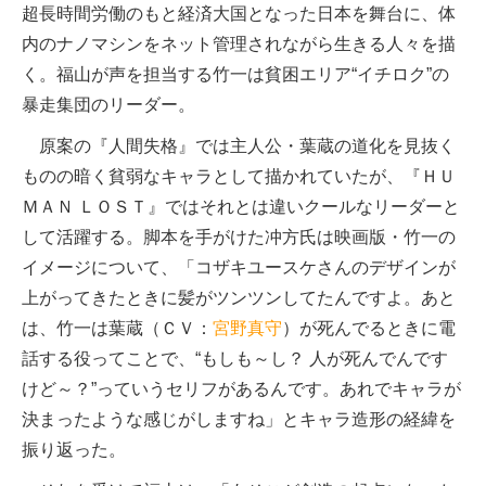
超長時間労働のもと経済大国となった日本を舞台に、体
内のナノマシンをネット管理されながら生きる人々を描
く。福山が声を担当する竹一は貧困エリア“イチロク”の
暴走集団のリーダー。
原案の『人間失格』では主人公・葉蔵の道化を見抜く
ものの暗く貧弱なキャラとして描かれていたが、『ＨＵ
ＭＡＮ ＬＯＳＴ』ではそれとは違いクールなリーダーと
して活躍する。脚本を手がけた冲方氏は映画版・竹一の
イメージについて、「コザキユースケさんのデザインが
上がってきたときに髪がツンツンしてたんですよ。あと
は、竹一は葉蔵（ＣＶ：
宮野真守
）が死んでるときに電
話する役ってことで、“もしも～し？ 人が死んでんです
けど～？”っていうセリフがあるんです。あれでキャラが
決まったような感じがしますね」とキャラ造形の経緯を
振り返った。