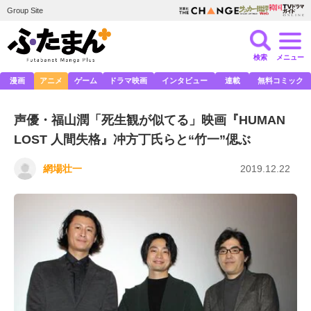
Group Site
検索
メニュー
漫画
アニメ
ゲーム
ドラマ映画
インタビュー
連載
無料コミック
声優・福山潤「死生観が似てる」映画『HUMAN
LOST 人間失格』冲方丁氏らと“竹一”偲ぶ
網場壮一
2019.12.22