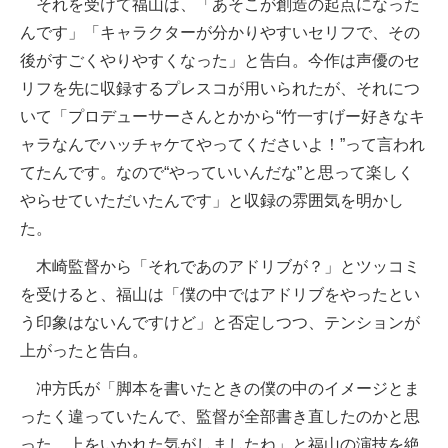
それを受けて福山は、「あそこが創造の起点になった
んです」「キャラクターが分かりやすいセリフで、その
後がすごくやりやすくなった」と告白。今作は声優のセ
リフを先に収録するプレスコが用いられたが、それにつ
いて「プロデューサーさんとかから“竹一すげー好きなキ
ャラなんでハッチャケてやってくださいよ！”って言われ
てたんです。なので“やっていいんだな”と思って楽しく
やらせていただいたんです」と収録の雰囲気を明かし
た。
木崎監督から「それであのアドリブが？」とツッコミ
を受けると、福山は「僕の中ではアドリブをやったとい
う印象はないんですけど」と否定しつつ、テンションが
上がったと告白。
冲方氏が「脚本を書いたときの僕の中のイメージとま
ったく違っていたんで、監督が全部書き直したのかと思
った。上をいかれた気がしましたね」と福山の演技を絶