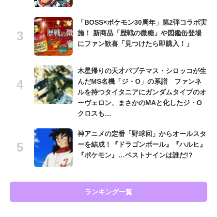
「BOSS×ポケモン30周年」第2弾コラボ実
施！ 新商品「歴戦の微糖」や図鑑缶登場
にファン歓喜「見つけたら即購入！」
木星帰りの天才パプテマス・シロッコが生
んだMS名機「ジ・O」の系譜 ファンネ
ルを持つタイタニアにガンダムタイプのオ
ーヴェロン、まさかのMAと化したジ・O
クロスも…
神アニメの定番「野球回」からオールスタ
ーを結成！『ドラゴンボール』『ハルヒ』
『ポケモン』…ベストナインは誰だ!?
ランキング一覧