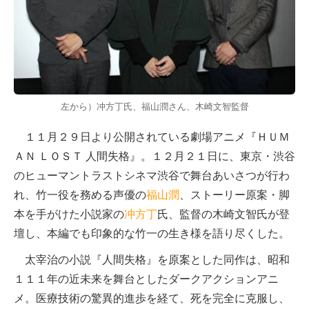
左から）冲方丁氏、福山潤さん、木崎文智監督
１１月２９日より公開されている劇場アニメ『ＨＵＭ
ＡＮ ＬＯＳＴ 人間失格』。１２月２１日に、東京・渋谷
のヒューマントラストシネマ渋谷で舞台あいさつが行わ
れ、竹一役を務める声優の
福山潤
、ストーリー原案・脚
本を手がけた小説家の
冲方丁
氏、監督の木崎文智氏が登
壇し、本編でも印象的な竹一の生き様を語り尽くした。
太宰治の小説『人間失格』を原案とした同作は、昭和
１１１年の近未来を舞台としたダークアクションアニ
メ。医療技術の驚異的進歩を経て、死を完全に克服し、