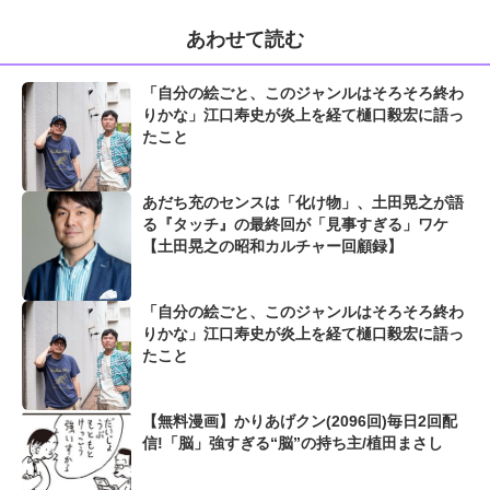
あわせて読む
「自分の絵ごと、このジャンルはそろそろ終わ
りかな」江口寿史が炎上を経て樋口毅宏に語っ
たこと
あだち充のセンスは「化け物」、土田晃之が語
る『タッチ』の最終回が「見事すぎる」ワケ
【土田晃之の昭和カルチャー回顧録】
「自分の絵ごと、このジャンルはそろそろ終わ
りかな」江口寿史が炎上を経て樋口毅宏に語っ
たこと
【無料漫画】かりあげクン(2096回)毎日2回配
信!「脳」強すぎる“脳”の持ち主/植田まさし