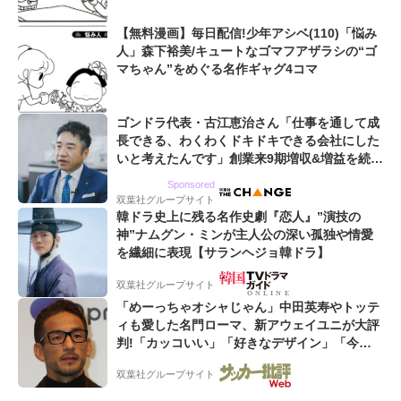
【無料漫画】毎日配信!少年アシベ(110)「悩み
人」森下裕美/キュートなゴマフアザラシの“ゴ
マちゃん”をめぐる名作ギャグ4コマ
ゴンドラ代表・古江恵治さん「仕事を通して成
長できる、わくわくドキドキできる会社にした
いと考えたんです」創業来9期増収&増益を続け
るWebマーケティング会社のアイデンティティ
Sponsored
双葉社グループサイト
韓ドラ史上に残る名作史劇『恋人』”演技の
神”ナムグン・ミンが主人公の深い孤独や情愛
を繊細に表現【サランヘジョ韓ドラ】
双葉社グループサイト
「めーっちゃオシャじゃん」中田英寿やトッテ
ィも愛した名門ローマ、新アウェイユニが大評
判!「カッコいい」「好きなデザイン」「今年
は2nd買おうかな」
双葉社グループサイト