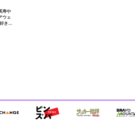
英寿や
アウェ
「好きな
な」