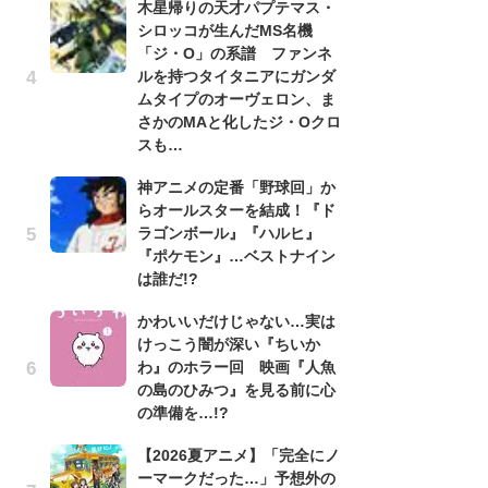
木星帰りの天才パプテマス・
シロッコが生んだMS名機
劇
「ジ・O」の系譜 ファンネ
け
ルを持つタイタニアにガンダ
「
ムタイプのオーヴェロン、ま
れ
さかのMAと化したジ・Oクロ
「
スも…
『
神アニメの定番「野球回」か
2
らオールスターを結成！『ド
ト
ラゴンボール』『ハルヒ』
ッ
『ポケモン』…ベストナイン
「
は誰だ!?
ン
かわいいだけじゃない…実は
た
けっこう闇が深い『ちいか
「
わ』のホラー回 映画『人魚
ー
の島のひみつ』を見る前に心
ガ
の準備を…!?
ナ
【2026夏アニメ】「完全にノ
社
ーマークだった…」予想外の
危