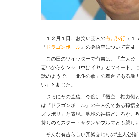
１２月１日、お笑い芸人の
有吉弘行
（４
『
ドラゴンボール
』の孫悟空について言及
この日のツイッターで有吉は、「主人公」
悪いからケンシロウはイヤ」とツイート。
話のようで、『北斗の拳』の舞台である暴
い」と断じた。
さらにその直後、今度は「悟空。権力側と
は『ドラゴンボール』の主人公である孫悟
ズッポリ」と表現。地球の神様どころか、
持ちのミスター・サタンやブルマとも親し
そんな有吉らしい冗談交じりの“主人公論