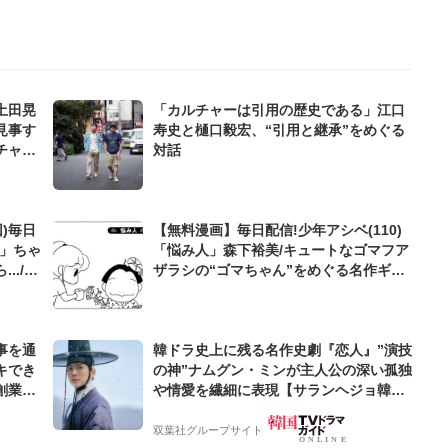
土田晃
「カルチャーは引用の歴史である」江口
見事す
寿史と樋口毅宏、“引用と継承”をめぐる
チャー
対話
)毎日
【無料漫画】毎日配信!少年アシベ(110)
症」ちゃ
「悩み人」森下裕美/キュートなゴマフア
../植
ザラシの“ゴマちゃん”をめぐる名作ギャ
グ4コマ
事を通
韓ドラ史上に残る名作史劇『恋人』”演技
キでき
の神”ナムグン・ミンが主人公の深い孤独
創業来
や情愛を繊細に表現【サランヘジョ韓ド
ケティン
ラ】
双葉社グループサイト