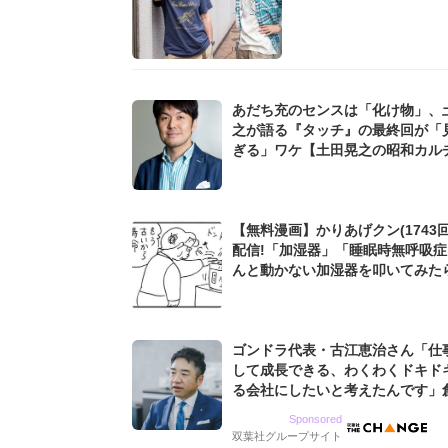
あだち充のセンスは「化け物」、
之が語る『タッチ』の最終回が「
ぎる」ワケ【土田晃之の昭和カル
回顧録】
【無料漫画】かりあげクン(1743回
配信!「加湿器」「睡眠時無呼吸
んと動かない加湿器を叩いてみたら.
田まさし
ゴンドラ代表・古江恵治さん「仕
して成長できる、わくわくドキド
る会社にしたいと考えたんです」
9期増収&増益を続けるWebマー
Sponsored
グ会社のアイデンティティ
双葉社グループサイト