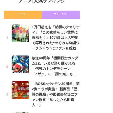
アニメ
|
人気ランキング
デイリー
ウィークリー
1万円超えも「納得のクオリテ
放
ィ」『この素晴らしい世界に
ム
祝福を！』10万針以上の密度
「
で再現された“めぐみん刺繍ワ
「
ークシャツ”にファンも感動
木
放送40周年『機動戦士ガンダ
シ
ムZZ』いまだ語り継がれる
「
「伝説のトンデモシーン」
ル
「Zザク」に「謎の光」も…
ム
さ
「BOSS×ポケモン30周年」第
ス
2弾コラボ実施！ 新商品「歴
戦の微糖」や図鑑缶登場にフ
【
ァン歓喜「見つけたら即購
ー
入！」
完
ー