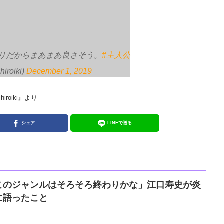
リだからまあまあ良さそう。
#主人公
iroiki)
December 1, 2019
roiki』より
シェア
LINEで送る
このジャンルはそろそろ終わりかな」江口寿史が炎
に語ったこと