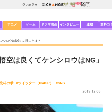
Group Site
アニメ
ゲーム
ドラマ映画
インタビュー
連載
無料コ
ンシロウはNG」の理由とは？
悟空は良くてケンシロウはNG」
#北斗の拳
#ツイッター（twitter）
#SNS
2019.12.03