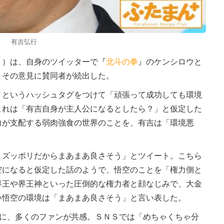
有吉弘行
５）は、自身のツイッターで『
北斗の拳
』のケンシロウと
。その意見に賛同者が続出した。
というハッシュタグをつけて「頑張って成功しても環境
これは「有吉自身が主人公になるとしたら？」と仮定した
力が支配する弱肉強食の世界のことを、有吉は「環境悪
ズッポリだからまあまあ良さそう」とツイート。こちら
空になると仮定した話のようで、悟空のことを「権力側と
界王や界王神といった圧倒的な権力者と顔なじみで、大金
い悟空の環境は「まあまあ良さそう」と言い表した。
”に、多くのファンが共感。ＳＮＳでは「めちゃくちゃ分