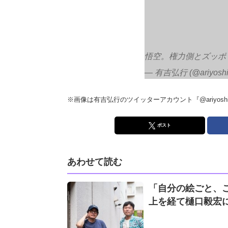
悟空。権力側とズッポ
— 有吉弘行 (@ariyoshih
※画像は有吉弘行のツイッターアカウント『@ariyoshihi
ポスト
あわせて読む
「自分の絵ごと、
上を経て樋口毅宏