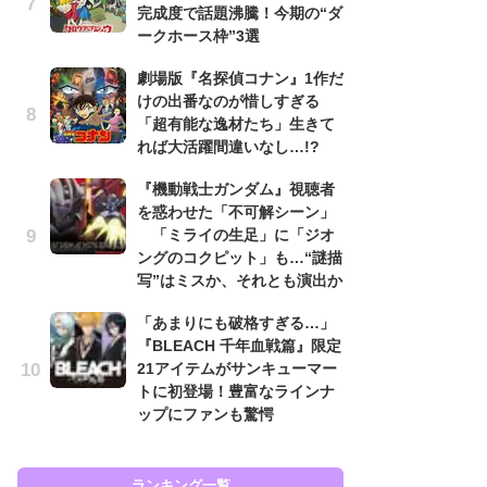
完成度で話題沸騰！今期の“ダ
も…
ークホース枠”3選
「
劇場版『名探偵コナン』1作だ
2
けの出番なのが惜しすぎる
戦
「超有能な逸材たち」生きて
ァ
れば大活躍間違いなし…!?
入
『機動戦士ガンダム』視聴者
『
を惑わせた「不可解シーン」
を
「ミライの生足」に「ジオ
「
ングのコクピット」も…“謎描
ン
写”はミスか、それとも演出か
写
「あまりにも破格すぎる…」
『
『BLEACH 千年血戦篇』限定
ェ
21アイテムがサンキューマー
載
トに初登場！豊富なラインナ
喜
ップにファンも驚愕
ラン
ランキング一覧