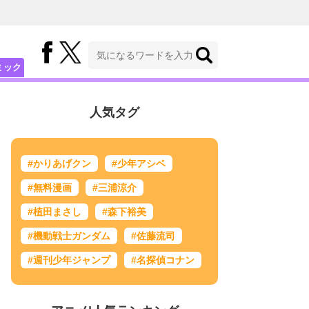
ミック
人気タグ
#かりあげクン
#少年アシベ
#無料漫画
#三浦涼介
#植田まさし
#森下裕美
#機動戦士ガンダム
#佐藤流司
#週刊少年ジャンプ
#名探偵コナン