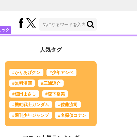
ミック
人気タグ
#かりあげクン
#少年アシベ
#無料漫画
#三浦涼介
#植田まさし
#森下裕美
#機動戦士ガンダム
#佐藤流司
#週刊少年ジャンプ
#名探偵コナン