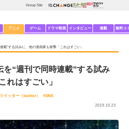
Group Site
アニメ
ゲーム
ドラマ映画
インタビュー
連載
無料コ
で同時連載”する試みに、他の漫画家も衝撃「これはすごい」
外伝を“週刊で同時連載”する試み
これはすごい」
ツイッター（twitter）
#SNS
2019.10.23