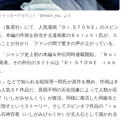
ッターアカウント『@reach_ina』より
』（集英社）にて、人気漫画『Ｄｒ.ＳＴＯＮＥ』のスピン
表。本編の作画を担当する漫画家のＢｏｉｃｈｉ氏が、ス
ることが分かり、ファンの間で驚きの声が上がっている。
「ジャンプ史上初の本編＆外伝同時連載開始」「Ｂｏｉ
と発表。その外伝のタイトルは『Ｄｒ.ＳＴＯＮＥ ｒｅｂ
た。
１』などで知られる稲垣理一郎氏が原作を務め、作画はＢ
る人気ＳＦ作品だ。原因不明の石化現象によって人類が石
空（いしがみせんくう）が復活。同様に復活した同級生と
目指すというストーリー。そしてスピンオフ作品の『ｒｅ
る石神百夜（いしがみびゃくや）が主人公として描かれる