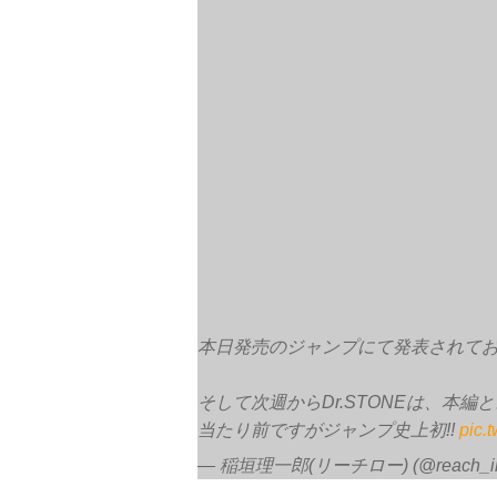
本日発売のジャンプにて発表されており
そして次週からDr.STONEは、本
当たり前ですがジャンプ史上初!!
pic.
— 稲垣理一郎(リーチロー) (@reach_i