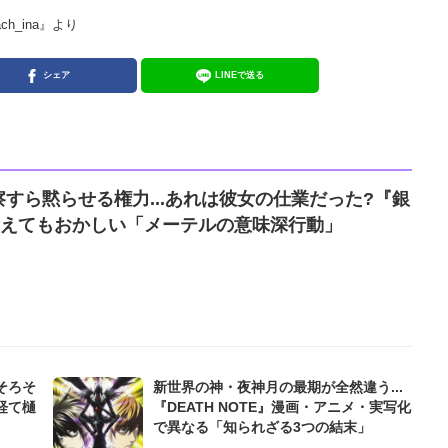
_ina』より
シェア
LINEで送る
すら黙らせる権力...あれは彼女の仕業だった?『銀
考えてもおかしい「メーテルの意味深行動」
そろそ
新世界の神・夜神月の最期が全然違う...
経て樋
『DEATH NOTE』漫画・アニメ・実写化
で異なる「知られざる3つの結末」