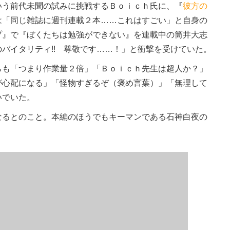
う前代未聞の試みに挑戦するＢｏｉｃｈ氏に、『
彼方の
は「同じ雑誌に週刊連載２本……これはすごい」と自身の
プ』で『ぼくたちは勉強ができない』を連載中の筒井大志
バイタリティ!! 尊敬です……！」と衝撃を受けていた。
も「つまり作業量２倍」「Ｂｏｉｃｈ先生は超人か？」
が心配になる」「怪物すぎるぞ（褒め言葉）」「無理して
いでいた。
るとのこと。本編のほうでもキーマンである石神白夜の