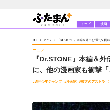
トップ
漫画
TOP
アニメ
『Dr.STONE』本編＆外伝を“週刊
アニメ
『Dr.STONE』本編＆
に、他の漫画家も衝撃「
#週刊少年ジャンプ
#漫画家
#彼方のアストラ
#