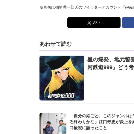
※画像は稲垣理一郎氏のツイッターアカウント『@reach
ポスト
あわせて読む
星の爆発、地元警察
河鉄道999』どう
「自分の絵ごと、このジャンルは
ろ終わりかな」江口寿史が炎上を
口毅宏に語ったこと