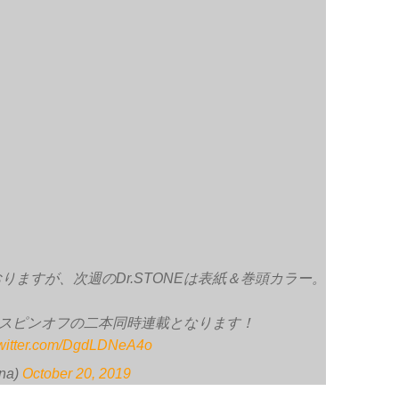
ますが、次週のDr.STONEは表紙＆巻頭カラー。
編とスピンオフの二本同時連載となります！
twitter.com/DgdLDNeA4o
na)
October 20, 2019