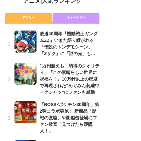
アニメ
|
人気ランキング
デイリー
ウィークリー
放送40周年『機動戦士ガンダ
放
ムZZ』いまだ語り継がれる
ム
「伝説のトンデモシーン」
「
「Zザク」に「謎の光」も…
「
1万円超えも「納得のクオリテ
木
ィ」『この素晴らしい世界に
シ
祝福を！』10万針以上の密度
「
で再現された“めぐみん刺繍ワ
ル
ークシャツ”にファンも感動
ム
さ
「BOSS×ポケモン30周年」第
ス
2弾コラボ実施！ 新商品「歴
戦の微糖」や図鑑缶登場にフ
【
ァン歓喜「見つけたら即購
ー
入！」
完
ー