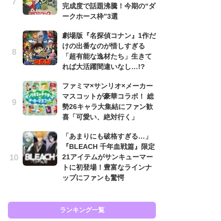
完成度で話題沸騰！今期の“ダ
も…
ークホース枠”3選
「
劇場版『名探偵コナン』1作だ
2
けの出番なのが惜しすぎる
戦
「超有能な逸材たち」生きて
ァ
れば大活躍間違いなし…!?
入
ファミマ×サンリオ×メーカー
『
マスコットが豪華コラボ！ 総
を
勢26キャラ大集結にファン歓
「
喜「可愛い、絶対行く」
ン
写
「あまりにも破格すぎる…」
『BLEACH 千年血戦篇』限定
『
21アイテムがサンキューマー
ェ
トに初登場！豊富なラインナ
載
ップにファンも驚愕
喜
ランキング一覧
ラン