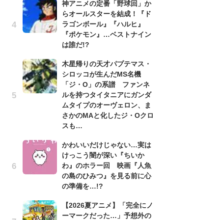
神アニメの定番「野球回」か
らオールスターを結成！『ド
劇
ラゴンボール』『ハルヒ』
け
『ポケモン』…ベストナイン
「
は誰だ!?
れ
木星帰りの天才パプテマス・
「
シロッコが生んだMS名機
『
「ジ・O」の系譜 ファンネ
2
ルを持つタイタニアにガンダ
ト
ムタイプのオーヴェロン、ま
ッ
さかのMAと化したジ・Oクロ
「
スも…
ン
かわいいだけじゃない…実は
た
けっこう闇が深い『ちいか
「
わ』のホラー回 映画『人魚
ー
の島のひみつ』を見る前に心
ガ
の準備を…!?
ナ
【2026夏アニメ】「完全にノ
社
ーマークだった…」予想外の
危