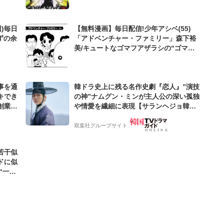
)毎日
【無料漫画】毎日配信!少年アシベ(55)
ずの余
「アドベンチャー・ファミリー」森下裕
美/キュートなゴマフアザラシの“ゴマち
ゃん”をめぐる名作ギャグ4コマ
事を通
韓ドラ史上に残る名作史劇『恋人』”演技
キでき
の神”ナムグン・ミンが主人公の深い孤独
創業来
や情愛を繊細に表現【サランヘジョ韓ド
ケティン
ラ】
双葉社グループサイト
若干似
ドに似
“一人
元気を