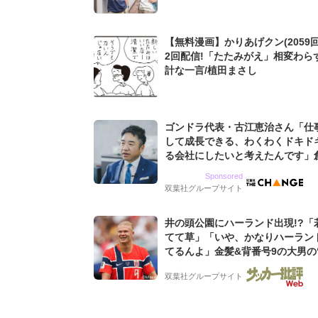
【無料漫画】かりあげクン(2059回
2回配信!「たたみがえ」相変わら
計な一言/植田まさし
ゴンドラ代表・古江恵治さん「仕
して成長できる、わくわくドキド
る会社にしたいと考えたんです」
9期増収&増益を続けるWebマー
Sponsored
グ会社のアイデンティティ
双葉社グループサイト
井の頭公園にハーランド出現!?「
てて草」「いや、かなりハーラン
てるんよ」金髪&背番号9の大男の
バイキング・ロー”映像が話題!「
双葉社グループサイト
もらった」