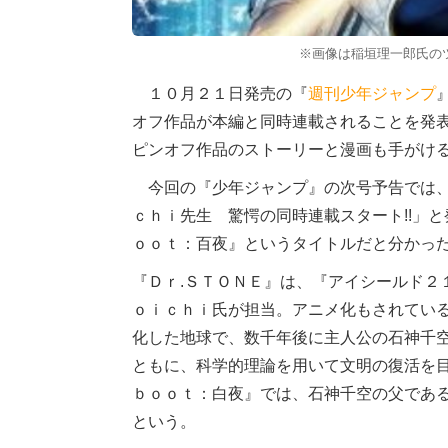
※画像は稲垣理一郎氏のツイ
１０月２１日発売の『
週刊少年ジャンプ
オフ作品が本編と同時連載されることを発
ピンオフ作品のストーリーと漫画も手がけ
今回の『少年ジャンプ』の次号予告では、
ｃｈｉ先生 驚愕の同時連載スタート!!」
ｏｏｔ：百夜』というタイトルだと分かっ
『Ｄｒ.ＳＴＯＮＥ』は、『アイシールド２
ｏｉｃｈｉ氏が担当。アニメ化もされてい
化した地球で、数千年後に主人公の石神千
ともに、科学的理論を用いて文明の復活を
ｂｏｏｔ：白夜』では、石神千空の父であ
という。