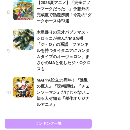
【2026夏アニメ】「完全にノ
ーマークだった…」予想外の
「
完成度で話題沸騰！今期の“ダ
2
ークホース枠”3選
戦
ァ
木星帰りの天才パプテマス・
入
シロッコが生んだMS名機
「ジ・O」の系譜 ファンネ
「
ルを持つタイタニアにガンダ
ン
ムタイプのオーヴェロン、ま
た
さかのMAと化したジ・Oクロ
「
スも…
ー
MAPPA設立15周年！『進撃
ガ
の巨人』『呪術廻戦』『チェ
ナ
ンソーマン』だけじゃない…
社
知る人ぞ知る「傑作オリジナ
危
ルアニメ」
も…
ランキング一覧
ラン