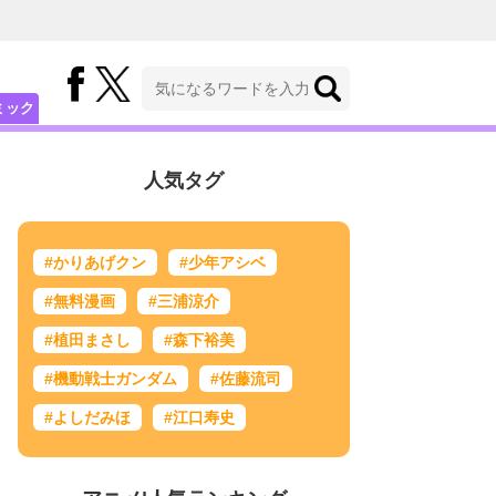
ミック
人気タグ
#かりあげクン
#少年アシベ
#無料漫画
#三浦涼介
#植田まさし
#森下裕美
#機動戦士ガンダム
#佐藤流司
#よしだみほ
#江口寿史