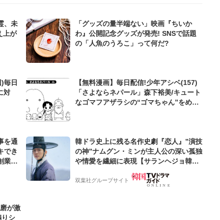
霊、未
「グッズの量半端ない」映画『ちいか
え上が
わ』公開記念グッズが発売! SNSで話題
の「人魚のうろこ」って何だ?
)毎日
【無料漫画】毎日配信!少年アシベ(157)
に対
「さよならネパール」森下裕美/キュート
なゴマフアザラシの“ゴマちゃん”をめぐ
る名作ギャグ4コマ
事を通
韓ドラ史上に残る名作史劇『恋人』”演技
キでき
の神”ナムグン・ミンが主人公の深い孤独
創業来
や情愛を繊細に表現【サランヘジョ韓ド
ケティン
ラ】
双葉社グループサイト
優磨が激
煽りシ