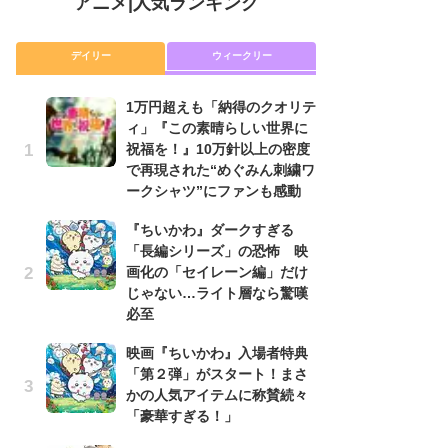
アニメ
|
人気ランキング
デイリー
ウィークリー
1万円超えも「納得のクオリテ
放
ィ」『この素晴らしい世界に
ム
祝福を！』10万針以上の密度
「
で再現された“めぐみん刺繍ワ
「
ークシャツ”にファンも感動
木
『ちいかわ』ダークすぎる
シ
「長編シリーズ」の恐怖 映
「
画化の「セイレーン編」だけ
ル
じゃない…ライト層なら驚嘆
ム
必至
さ
ス
映画『ちいかわ』入場者特典
「第２弾」がスタート！まさ
【
かの人気アイテムに称賛続々
ー
「豪華すぎる！」
完
ー