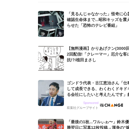
「見るんじゃなかった」怪奇に心
確認生命体まで...昭和キッズを震
らせた「恐怖のテレビ番組」
【無料漫画】かりあげクン(3000回
2回配信!「クレーマー」厄介な客
抗!?/植田まさし
ゴンドラ代表・古江恵治さん「仕
して成長できる、わくわくドキド
る会社にしたいと考えたんです」
9期増収&増益を続けるWebマー
Sponsored
グ会社のアイデンティティ
双葉社グループサイト
「最後の1枚...ワルぃゎ〜」鈴木
勝翌日に写真12枚投稿→渾身の“