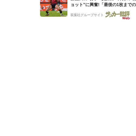
ョット”に興奮!「最後の1枚まで
フリ」「知念くんのことどんだけ
双葉社グループサイト
んよw」