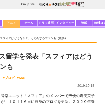
Group Site
アニメ
ゲーム
ドラマ映画
インタビュー
連載
無料コ
スフィアはどうなる？」と心配するファンも（概要）
ス留学を発表「スフィアはどう
ンも
メ
#ブログ
#SNS
2019.10.18
音楽ユニット「スフィア」のメンバーで声優の寿美菜子
が、１０月１６日に自身のブログを更新。２０２０年春