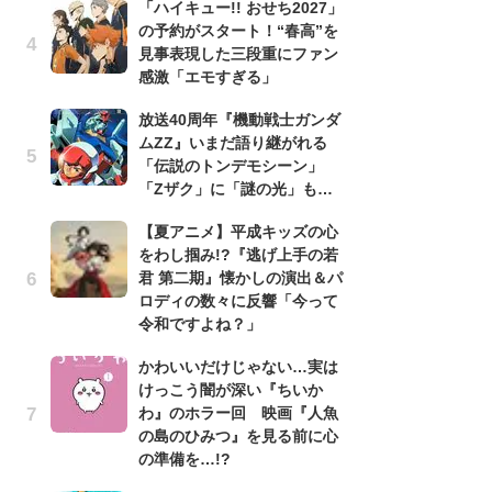
「ハイキュー!! おせち2027」
の予約がスタート！“春高”を
1
見事表現した三段重にファン
ィ
感激「エモすぎる」
祝
で
放送40周年『機動戦士ガンダ
ー
ムZZ』いまだ語り継がれる
「伝説のトンデモシーン」
劇
「Zザク」に「謎の光」も…
け
「
【夏アニメ】平成キッズの心
れ
をわし掴み!?『逃げ上手の若
君 第二期』懐かしの演出＆パ
映
ロディの数々に反響「今って
「
令和ですよね？」
か
「
かわいいだけじゃない…実は
けっこう闇が深い『ちいか
「
わ』のホラー回 映画『人魚
『
の島のひみつ』を見る前に心
2
の準備を…!?
ト
ッ