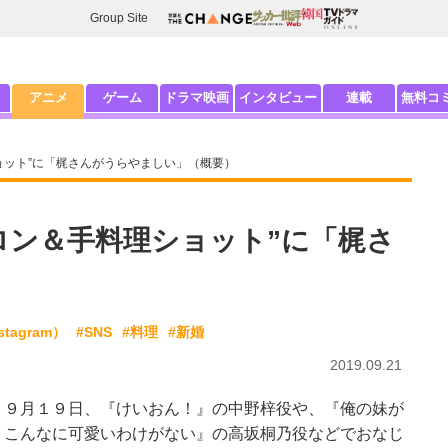
Group Site
アニメ
ゲーム
ドラマ映画
インタビュー
連載
無料コ
ョット”に「梶さんがうらやましい」（概要）
ロン＆手料理ショット”に「梶さ
tagram）
#SNS
#料理
#新婚
2019.09.21
９月１９日、『けいおん！』の中野梓役や、『俺の妹が
こんなに可愛いわけがない』の高坂桐乃役などでおなじ