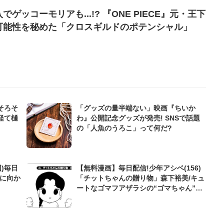
ゲッコーモリアも...!? 『ONE PIECE』元・王下
可能性を秘めた「クロスギルドのポテンシャル」
そろそ
「グッズの量半端ない」映画『ちいか
経て樋
わ』公開記念グッズが発売! SNSで話題
の「人魚のうろこ」って何だ?
)毎日
【無料漫画】毎日配信!少年アシベ(156)
海に向か
「チットちゃんの贈り物」森下裕美/キュ
ートなゴマフアザラシの“ゴマちゃん”を
めぐる名作ギャグ4コマ