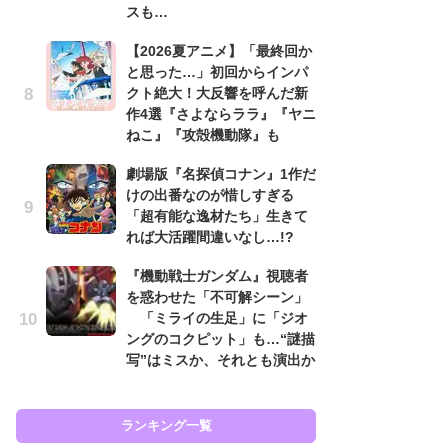
スも…
入
【2026夏アニメ】「最終回か
「
と思った…」初回からインパ
ン
クト絶大！大反響を呼んだ新
た
作4選『さよならララ』『ヤニ
「
ねこ』『攻殻機動隊』も
ー
劇場版『名探偵コナン』1作だ
ガ
けの出番なのが惜しすぎる
ナ
「超有能な逸材たち」生きて
社
れば大活躍間違いなし…!?
危
も…
『機動戦士ガンダム』視聴者
を惑わせた「不可解シーン」
『
「ミライの生足」に「ジオ
を
ングのコクピット」も…“謎描
「
写”はミスか、それとも演出か
ン
写
ランキング一覧
ラン