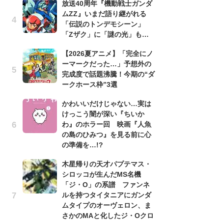
放送40周年『機動戦士ガンダ
ムZZ』いまだ語り継がれる
劇
「伝説のトンデモシーン」
け
「Zザク」に「謎の光」も…
「
れ
【2026夏アニメ】「完全にノ
ーマークだった…」予想外の
1
完成度で話題沸騰！今期の“ダ
ィ
ークホース枠”3選
祝
で
かわいいだけじゃない…実は
ー
けっこう闇が深い『ちいか
わ』のホラー回 映画『人魚
「
の島のひみつ』を見る前に心
『
の準備を…!?
2
ト
木星帰りの天才パプテマス・
ッ
シロッコが生んだMS名機
「ジ・O」の系譜 ファンネ
「
ルを持つタイタニアにガンダ
2
ムタイプのオーヴェロン、ま
戦
さかのMAと化したジ・Oクロ
ァ