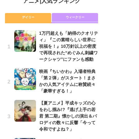
アニメ
|
人気ランキング
デイリー
ウィークリー
1万円超えも「納得のクオリテ
放
ィ」『この素晴らしい世界に
ム
祝福を！』10万針以上の密度
「
で再現された“めぐみん刺繍ワ
「
ークシャツ”にファンも感動
木
映画『ちいかわ』入場者特典
シ
「第２弾」がスタート！まさ
「
かの人気アイテムに称賛続々
ル
「豪華すぎる！」
ム
さ
【夏アニメ】平成キッズの心
ス
をわし掴み!?『逃げ上手の若
君 第二期』懐かしの演出＆パ
【
ロディの数々に反響「今って
ー
令和ですよね？」
完
ー