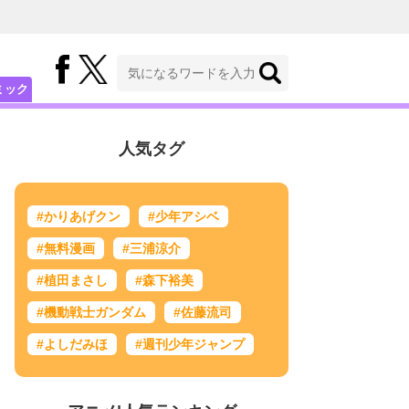
ミック
人気タグ
#かりあげクン
#少年アシベ
#無料漫画
#三浦涼介
#植田まさし
#森下裕美
#機動戦士ガンダム
#佐藤流司
#よしだみほ
#週刊少年ジャンプ