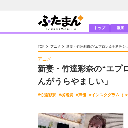
トップ
漫画
TOP
アニメ
新妻・竹達彩奈の“エプロン＆手料理シ
アニメ
新妻・竹達彩奈の“エプ
んがうらやましい」
#竹達彩奈
#梶裕貴
#声優
#インスタグラム（ins