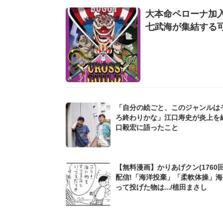
大本命ペローナ加入で
七武海が集結する
「自分の絵ごと、このジャンルは
ろ終わりかな」江口寿史が炎上を
口毅宏に語ったこと
【無料漫画】かりあげクン(1760回
配信!「海洋投棄」「柔軟体操」
って投げた物は.../植田まさし