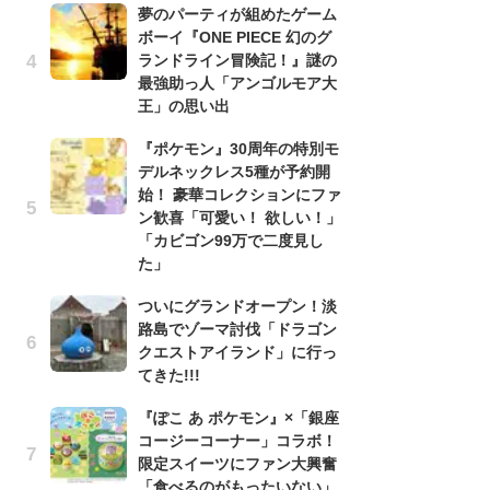
夢のパーティが組めたゲーム
う
ボーイ『ONE PIECE 幻のグ
ボ
ランドライン冒険記！』謎の
「
最強助っ人「アンゴルモア大
マ
王」の思い出
フ
『ポケモン』30周年の特別モ
『
デルネックレス5種が予約開
オ
始！ 豪華コレクションにファ
く
ン歓喜「可愛い！ 欲しい！」
熱
「カビゴン99万で二度見し
出
た」
「
ついにグランドオープン！淡
ね
路島でゾーマ討伐「ドラゴン
ド
クエストアイランド」に行っ
ッ
てきた!!!
ド
『ぽこ あ ポケモン』×「銀座
『
コージーコーナー」コラボ！
ト
限定スイーツにファン大興奮
ー
「食べるのがもったいない」
説