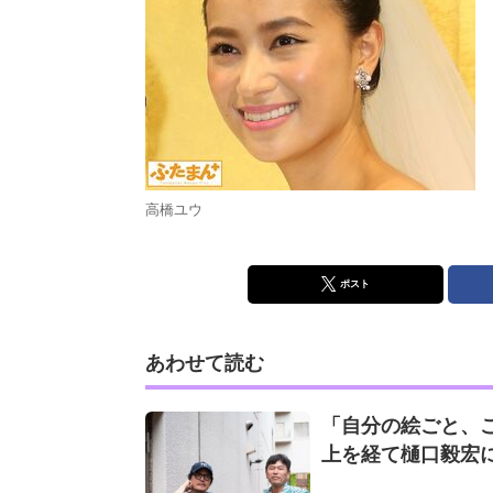
高橋ユウ
ポスト
あわせて読む
「自分の絵ごと、
上を経て樋口毅宏