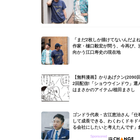
「まだ2枚しか描けてないんだよ
作家・樋口毅宏が問う、今再び、
向かう江口寿史の現在地
【無料漫画】かりあげクン(2090回
2回配信!「ショウウインドウ」選
はまさかのアイテム/植田まさし
ゴンドラ代表・古江恵治さん「仕
して成長できる、わくわくドキド
る会社にしたいと考えたんです」
9期増収&増益を続けるWebマー
Sponsored
グ会社のアイデンティティ