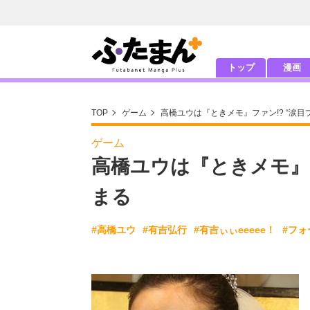
トップ
漫画
TOP
ゲーム
高橋ユウは『ときメモ』ファン!? “涙
ゲーム
高橋ユウは『ときメモ』フ
まる
#高橋ユウ
#有吉弘行
#有吉ぃぃeeeee！
#フォ