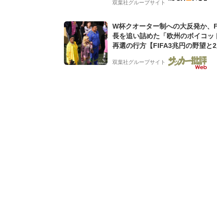
双葉社グループサイト
W杯クオーター制への大反発か、FI
長を追い詰めた「欧州のボイコッ
再選の行方【FIFA3兆円の野望と
ウンゴール、来年3月の会長選】(3
双葉社グループサイト