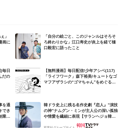
ねぇ」
「自分の絵ごと、このジャンルはそろそ
漫画に
ろ終わりかな」江口寿史が炎上を経て樋
口毅宏に語ったこと
)毎日
【無料漫画】毎日配信!少年アシベ(117)
んだの
「ライフワーク」森下裕美/キュートなゴ
マフアザラシの“ゴマちゃん”をめぐる名
作ギャグ4コマ
事を通
韓ドラ史上に残る名作史劇『恋人』”演技
キでき
の神”ナムグン・ミンが主人公の深い孤独
創業来
や情愛を繊細に表現【サランヘジョ韓ド
ケティン
ラ】
双葉社グループサイト