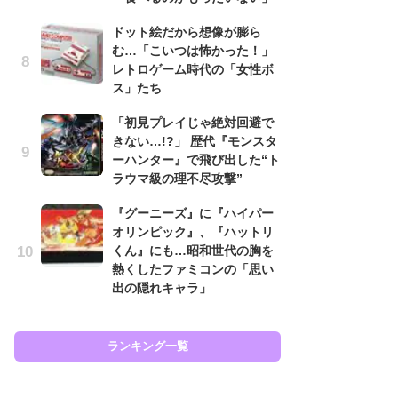
と
ドット絵だから想像が膨ら
む…「こいつは怖かった！」
大
レトロゲーム時代の「女性ボ
恐怖
ス」たち
の
キ
「初見プレイじゃ絶対回避で
屈
きない…!?」 歴代『モンスタ
ーハンター』で飛び出した“ト
癒
ラウマ級の理不尽攻撃”
イ
や
『グーニーズ』に『ハイパー
せ
オリンピック』、『ハットリ
くん』にも…昭和世代の胸を
Ni
熱くしたファミコンの「思い
前
出の隠れキャラ」
で
応
す
ランキング一覧
ラン