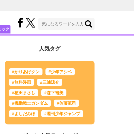
ミック
人気タグ
#かりあげクン
#少年アシベ
#無料漫画
#三浦涼介
#植田まさし
#森下裕美
#機動戦士ガンダム
#佐藤流司
#よしだみほ
#週刊少年ジャンプ