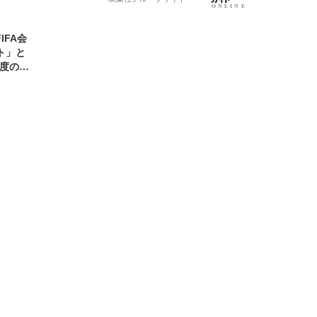
FA会
ト」と
2度のオ
)