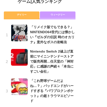
ゲーム
|
人気ランキング
デイリー
ウィークリー
「リメイク版でもできる？」
「
NINTENDO64世代には懐かし
NI
い『ゼルダの伝説 時のオカリ
い
ナ』意外なボスの攻略法
ナ
Nintendo Switch 2値上げ直
P
前にマイニンテンドーストア
滅
で販売再開…任天堂の「神対
モ
応」に感謝の声続々「本当に
ル
すごい会社」
で
「これ野球ゲームだよ
『
ね…？」バッドエンドがハー
コ
ドすぎる『パワプロクンポケ
限
ット』の超トラウマエピソー
「
ド
悲