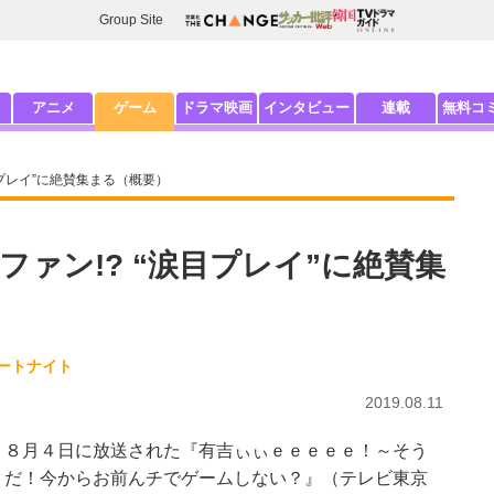
Group Site
アニメ
ゲーム
ドラマ映画
インタビュー
連載
無料コ
目プレイ”に絶賛集まる（概要）
ァン!? “涙目プレイ”に絶賛集
ートナイト
2019.08.11
８月４日に放送された『有吉ぃぃｅｅｅｅｅ！～そう
だ！今からお前んチでゲームしない？』（テレビ東京