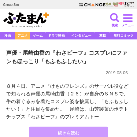
Group Site
検索
メニュー
漫画
アニメ
ゲーム
ドラマ映画
インタビュー
連載
無料コミック
声優・尾崎由香の『わさビーフ』コスプレにファ
ンもほっこり「もふもふしたい」
2019.08.06
８月４日、アニメ『けものフレンズ』のサーバル役など
で知られる声優の尾崎由香（２６）が自身のＳＮＳで、
牛の着ぐるみを着たコスプレ姿を披露し、「もふもふし
たい！」と注目を集めた。 尾崎は、山芳製菓のポテト
チップス『わさビーフ』のプレミアムトー…
続きを読む