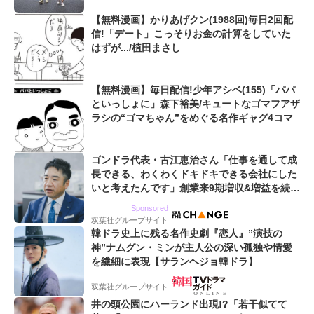
【無料漫画】かりあげクン(1988回)毎日2回配
信!「デート」こっそりお金の計算をしていた
はずが.../植田まさし
【無料漫画】毎日配信!少年アシベ(155)「パパ
といっしょに」森下裕美/キュートなゴマフアザ
ラシの“ゴマちゃん”をめぐる名作ギャグ4コマ
ゴンドラ代表・古江恵治さん「仕事を通して成
長できる、わくわくドキドキできる会社にした
いと考えたんです」創業来9期増収&増益を続け
るWebマーケティング会社のアイデンティティ
Sponsored
双葉社グループサイト
韓ドラ史上に残る名作史劇『恋人』”演技の
神”ナムグン・ミンが主人公の深い孤独や情愛
を繊細に表現【サランヘジョ韓ドラ】
双葉社グループサイト
井の頭公園にハーランド出現!?「若干似てて