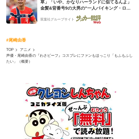
草」「いや、かなりハーランドに似てるんよ」
金髪&背番号9の大男の“一人バイキング・ロ
ー”映像が話題!「元気をもらった」
双葉社グループサイト
#尾崎由香
TOP
アニメ
声優・尾崎由香の『わさビーフ』コスプレにファンもほっこり「もふもふし
たい」（概要）