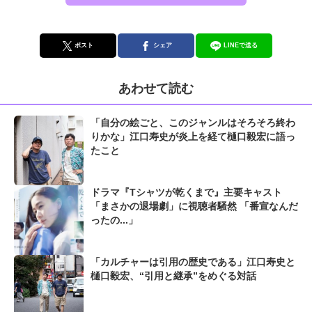
ポスト
シェア
LINEで送る
あわせて読む
「自分の絵ごと、このジャンルはそろそろ終わ
りかな」江口寿史が炎上を経て樋口毅宏に語っ
たこと
ドラマ『Tシャツが乾くまで』主要キャスト
「まさかの退場劇」に視聴者騒然 「番宣なんだ
ったの...」
「カルチャーは引用の歴史である」江口寿史と
樋口毅宏、“引用と継承”をめぐる対話