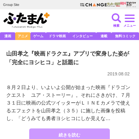
Group Site
検索
メニュー
漫画
アニメ
ゲーム
ドラマ映画
インタビュー
連載
無料コミック
山田孝之『映画ドラクエ』アプリで変身した姿が
「完全にヨシヒコ」と話題に
2019.08.02
８月２日より、いよいよ公開が始まった映画『ドラゴン
クエスト ユア・ストーリー』。それにさきがけ、７月
３１日に映画の公式ツイッターがＬＩＮＥカメラで使え
るエフェクトを山田孝之（３５）に施した画像を投稿
し、「どうみても勇者ヨシヒコにしか見えな…
続きを読む