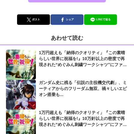
ポスト
シェア
LINEで送る
あわせて読む
1万円超えも「納得のクオリティ」『この素晴
らしい世界に祝福を!』10万針以上の密度で再
現された“めぐみん刺繍ワークシャツ”にファン
も感動
ガンダム史に残る「伝説の主役機交代劇」、ミ
ーティアからのフリーダム無双、禍々しいエピ
オン搭乗も...
1万円超えも「納得のクオリティ」『この素晴
らしい世界に祝福を!』10万針以上の密度で再
現された“めぐみん刺繍ワークシャツ”にファン
も感動