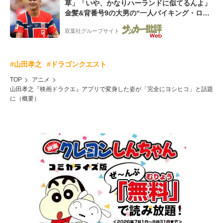
草」「いや、かなりハーランドに似てるんよ」
金髪&背番号9の大男の“一人バイキング・ロ
ー”映像が話題!「元気をもらった」
双葉社グループサイト
#山田孝之
#ドラゴンクエスト
TOP
アニメ
山田孝之『映画ドラクエ』アプリで変身した姿が「完全にヨシヒコ」と話題
に（概要）