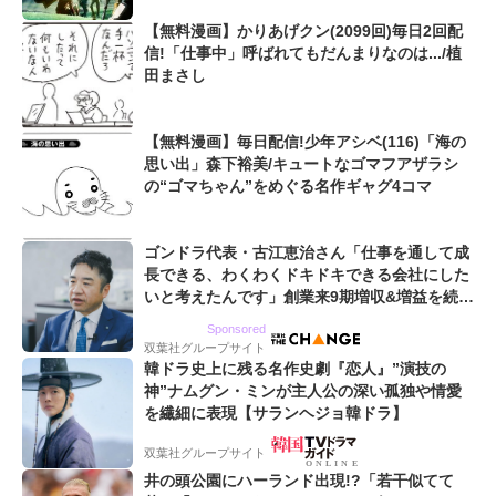
【無料漫画】かりあげクン(2099回)毎日2回配
信!「仕事中」呼ばれてもだんまりなのは.../植
田まさし
【無料漫画】毎日配信!少年アシベ(116)「海の
思い出」森下裕美/キュートなゴマフアザラシ
の“ゴマちゃん”をめぐる名作ギャグ4コマ
ゴンドラ代表・古江恵治さん「仕事を通して成
長できる、わくわくドキドキできる会社にした
いと考えたんです」創業来9期増収&増益を続け
るWebマーケティング会社のアイデンティティ
Sponsored
双葉社グループサイト
韓ドラ史上に残る名作史劇『恋人』”演技の
神”ナムグン・ミンが主人公の深い孤独や情愛
を繊細に表現【サランヘジョ韓ドラ】
双葉社グループサイト
井の頭公園にハーランド出現!?「若干似てて