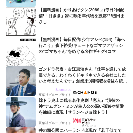
【無料漫画】かりあげクン(2089回)毎日2回配
信!「目きき」家に眠る年代物を披露!?/植田ま
さし
【無料漫画】毎日配信!少年アシベ(154)「海へ
行こう」森下裕美/キュートなゴマフアザラシ
の“ゴマちゃん”をめぐる名作ギャグ4コマ
ゴンドラ代表・古江恵治さん「仕事を通して成
長できる、わくわくドキドキできる会社にした
いと考えたんです」創業来9期増収&増益を続け
るWebマーケティング会社のアイデンティティ
Sponsored
双葉社グループサイト
韓ドラ史上に残る名作史劇『恋人』”演技の
神”ナムグン・ミンが主人公の深い孤独や情愛
を繊細に表現【サランヘジョ韓ドラ】
双葉社グループサイト
井の頭公園にハーランド出現!?「若干似てて