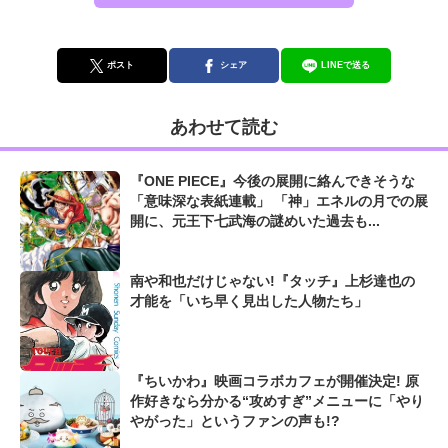
ポスト
シェア
LINEで送る
あわせて読む
『ONE PIECE』今後の展開に絡んできそうな
「意味深な表紙連載」 「神」エネルの月での展
開に、元王下七武海の謎めいた過去も...
南や和也だけじゃない!『タッチ』上杉達也の
才能を「いち早く見出した人物たち」
『ちいかわ』映画コラボカフェが開催決定! 原
作好きなら分かる“攻めすぎ”メニューに「やり
やがった」というファンの声も!?