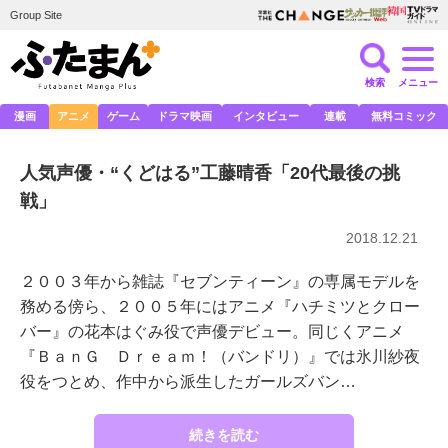
Group Site
検索
メニュー
漫画
アニメ
ゲーム
ドラマ映画
インタビュー
連載
無料コミック
人気声優・“くどはる”工藤晴香「20代最後の挑
戦」
2018.12.21
２００３年から雑誌『セブンティーン』の専属モデルを
務める傍ら、２００５年にはアニメ『ハチミツとクロー
バー』の花本はぐみ役で声優デビュー。同じくアニメ
『ＢａｎＧ Ｄｒｅａｍ！（バンドリ）』では氷川紗夜
役をつとめ、作中から派生したガールズバン…
続きを読む