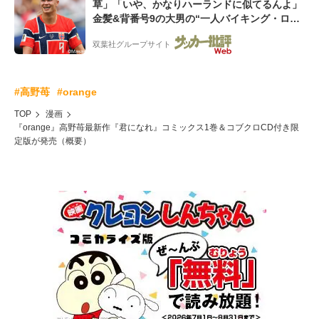
草」「いや、かなりハーランドに似てるんよ」
金髪&背番号9の大男の“一人バイキング・ロ
ー”映像が話題!「元気をもらった」
双葉社グループサイト
#高野苺
#orange
TOP
漫画
『orange』高野苺最新作『君になれ』コミックス1巻＆コブクロCD付き限
定版が発売（概要）