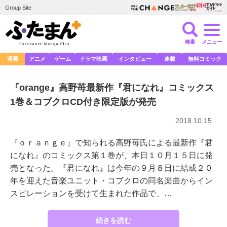
Group Site
検索
メニュー
漫画
アニメ
ゲーム
ドラマ映画
インタビュー
連載
無料コミック
『orange』高野苺最新作『君になれ』コミックス
1巻＆コブクロCD付き限定版が発売
2018.10.15
『ｏｒａｎｇｅ』で知られる高野苺氏による最新作『君
になれ』のコミックス第１巻が、本日１０月１５日に発
売となった。『君になれ』は今年の９月８日に結成２０
年を迎えた音楽ユニット・コブクロの同名楽曲からイン
スピレーションを受けて生まれた作品で、…
続きを読む