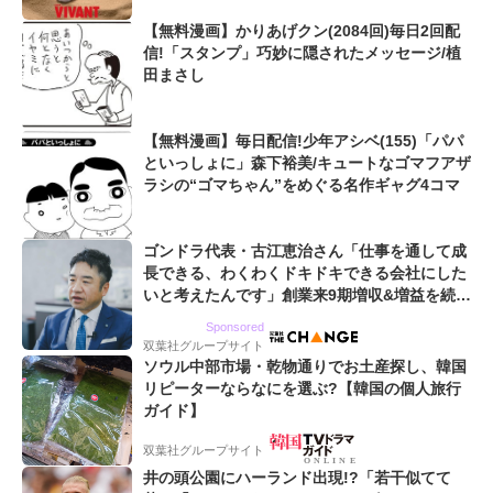
【無料漫画】かりあげクン(2084回)毎日2回配
信!「スタンプ」巧妙に隠されたメッセージ/植
田まさし
【無料漫画】毎日配信!少年アシベ(155)「パパ
といっしょに」森下裕美/キュートなゴマフアザ
ラシの“ゴマちゃん”をめぐる名作ギャグ4コマ
ゴンドラ代表・古江恵治さん「仕事を通して成
長できる、わくわくドキドキできる会社にした
いと考えたんです」創業来9期増収&増益を続け
るWebマーケティング会社のアイデンティティ
Sponsored
双葉社グループサイト
ソウル中部市場・乾物通りでお土産探し、韓国
リピーターならなにを選ぶ?【韓国の個人旅行
ガイド】
双葉社グループサイト
井の頭公園にハーランド出現!?「若干似てて