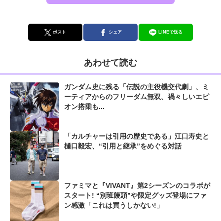
ポスト
シェア
LINEで送る
あわせて読む
ガンダム史に残る「伝説の主役機交代劇」、ミ
ーティアからのフリーダム無双、禍々しいエピ
オン搭乗も...
「カルチャーは引用の歴史である」江口寿史と
樋口毅宏、“引用と継承”をめぐる対話
ファミマと『VIVANT』第2シーズンのコラボが
スタート! “別班饅頭”や限定グッズ登場にファ
ン感激「これは買うしかない!」