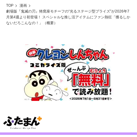
TOP
漫画
劇場版『鬼滅の刃』猗窩座モチーフの“光るステージ型プライズ”が2026年7
月第4週より初登場！ スペシャルな推し活アイテムにファン熱狂「獲るしか
ないだろこんなの！」（概要）