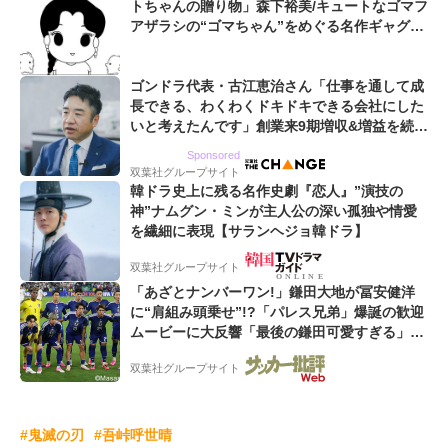
トちゃんの贈り物」森下裕美/キュートなゴマフ
アザラシの“ゴマちゃん”をめぐる名作ギャグ4
コマ
ゴンドラ代表・古江恵治さん「仕事を通して成
長できる、わくわくドキドキできる会社にした
いと考えたんです」創業来9期増収&増益を続け
るWebマーケティング会社のアイデンティティ
Sponsored
双葉社グループサイト
韓ドラ史上に残る名作史劇『恋人』”演技の
神”ナムグン・ミンが主人公の深い孤独や情愛
を繊細に表現【サランヘジョ韓ドラ】
双葉社グループサイト
「あざとナンバーワン!」鎌田大地が冨安健洋
に“肩組み頭乗せ”!?「パレス兄弟」爆誕の歓迎
ムービーに大反響「最後の鎌田可愛すぎる」
「粋にも程がある!」
双葉社グループサイト
#鬼滅の刃
#吾峠呼世晴