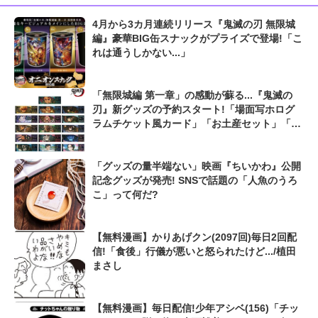
4月から3カ月連続リリース『鬼滅の刃 無限城
編』豪華BIG缶スナックがプライズで登場!「こ
れは通うしかない...」
「無限城編 第一章」の感動が蘇る...『鬼滅の
刃』新グッズの予約スタート!「場面写ホログ
ラムチケット風カード」「お土産セット」「75
mm推しゴト缶バッジセット」の3種類
「グッズの量半端ない」映画『ちいかわ』公開
記念グッズが発売! SNSで話題の「人魚のうろ
こ」って何だ?
【無料漫画】かりあげクン(2097回)毎日2回配
信!「食後」行儀が悪いと怒られたけど.../植田
まさし
【無料漫画】毎日配信!少年アシベ(156)「チッ