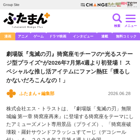
Group Site
検索
メニュー
漫画
アニメ
ゲーム
ドラマ映画
インタビュー
連載
無料コミック
劇場版『鬼滅の刃』猗窩座モチーフの“光るステー
ジ型プライズ”が2026年7月第4週より初登場！ ス
ペシャルな推し活アイテムにファン熱狂「獲るし
かないだろこんなの！」
ふたまん＋編集部
2026.06.28
株式会社エス・トラストは、『劇場版「鬼滅の刃」無限
城編 第一章 猗窩座再来』に登場する猗窩座をテーマにし
たアミューズメント専用景品（プライズ）、「猗窩座破
壊殺・羅針サウンドフラッシュすてーじ（デコシール
付）」を、２０２６年７月第４週より全国…