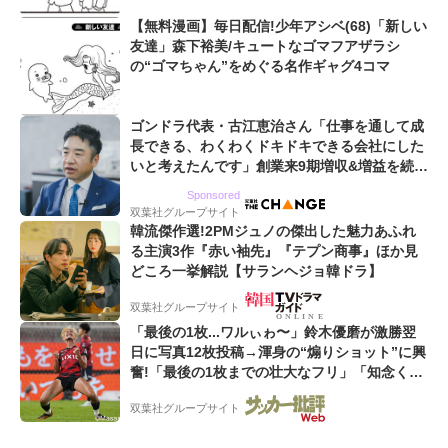
【無料漫画】毎日配信!少年アシベ(68)「新しい
友達」森下裕美/キュートなゴマフアザラシ
の“ゴマちゃん”をめぐる名作ギャグ4コマ
ゴンドラ代表・古江恵治さん「仕事を通して成
長できる、わくわくドキドキできる会社にした
いと考えたんです」創業来9期増収&増益を続け
るWebマーケティング会社のアイデンティティ
Sponsored
双葉社グループサイト
韓流傑作選!2PMジュノの傑出した魅力あふれ
る主演3作『赤い袖先』『テプン商事』ほか見
どころ一挙解説【サランヘジョ韓ドラ】
双葉社グループサイト
「最後の1枚...ワルぃゎ〜」鈴木優磨が激勝翌
日に写真12枚投稿→渾身の“煽りショット”に興
奮!「最後の1枚までの壮大なフリ」「知念くん
のことどんだけ好きなんよw」
双葉社グループサイト