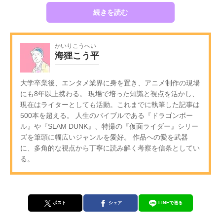
続きを読む
かいりこうへい
海狸こう平
大学卒業後、エンタメ業界に身を置き、アニメ制作の現場
にも8年以上携わる。 現場で培った知識と視点を活かし、
現在はライターとしても活動。これまでに執筆した記事は
500本を超える。 人生のバイブルである『ドラゴンボー
ル』や『SLAM DUNK』、特撮の『仮面ライダー』シリー
ズを筆頭に幅広いジャンルを愛好。 作品への愛を武器
に、多角的な視点から丁寧に読み解く考察を信条としてい
る。
ポスト
シェア
LINEで送る