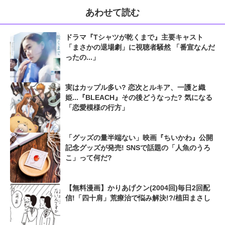
あわせて読む
ドラマ『Tシャツが乾くまで』主要キャスト
「まさかの退場劇」に視聴者騒然 「番宣なんだ
ったの...」
実はカップル多い? 恋次とルキア、一護と織
姫...『BLEACH』その後どうなった? 気になる
「恋愛模様の行方」
「グッズの量半端ない」映画『ちいかわ』公開
記念グッズが発売! SNSで話題の「人魚のうろ
こ」って何だ?
【無料漫画】かりあげクン(2004回)毎日2回配
信!「四十肩」荒療治で悩み解決!?/植田まさし