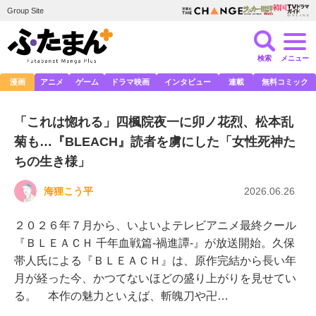
Group Site
検索
メニュー
漫画
アニメ
ゲーム
ドラマ映画
インタビュー
連載
無料コミック
「これは惚れる」四楓院夜一に卯ノ花烈、松本乱
菊も…『BLEACH』読者を虜にした「女性死神た
ちの生き様」
海狸こう平
2026.06.26
２０２６年７月から、いよいよテレビアニメ最終クール
『ＢＬＥＡＣＨ 千年血戦篇-禍進譚-』が放送開始。久保
帯人氏による『ＢＬＥＡＣＨ』は、原作完結から長い年
月が経った今、かつてないほどの盛り上がりを見せてい
る。 本作の魅力といえば、斬魄刀や卍…