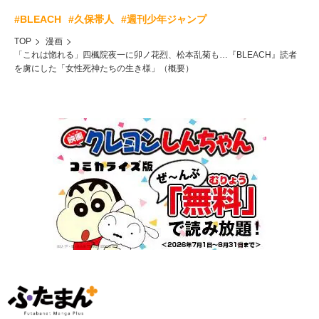
#BLEACH
#久保帯人
#週刊少年ジャンプ
TOP
漫画
「これは惚れる」四楓院夜一に卯ノ花烈、松本乱菊も…『BLEACH』読者
を虜にした「女性死神たちの生き様」（概要）