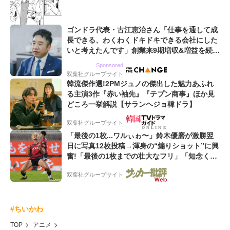
ゴンドラ代表・古江恵治さん「仕事を通して成
長できる、わくわくドキドキできる会社にした
いと考えたんです」創業来9期増収&増益を続け
るWebマーケティング会社のアイデンティティ
Sponsored
双葉社グループサイト
韓流傑作選!2PMジュノの傑出した魅力あふれ
る主演3作『赤い袖先』『テプン商事』ほか見
どころ一挙解説【サランヘジョ韓ドラ】
双葉社グループサイト
「最後の1枚...ワルぃゎ〜」鈴木優磨が激勝翌
日に写真12枚投稿→渾身の“煽りショット”に興
奮!「最後の1枚までの壮大なフリ」「知念くん
のことどんだけ好きなんよw」
双葉社グループサイト
#ちいかわ
TOP
アニメ