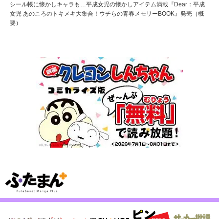
シール帳に懐かしキャラも…平成女児の懐かしアイテム満載『Dear：平成
女児 あのころのトキメキ大集合！ウチらの青春メモリーBOOK』発売（概
要）