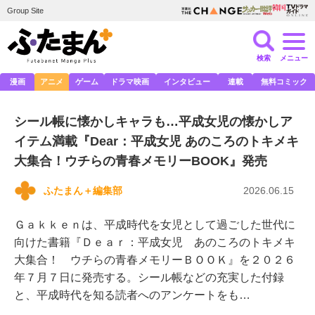
Group Site
検索
メニュー
漫画
アニメ
ゲーム
ドラマ映画
インタビュー
連載
無料コミック
シール帳に懐かしキャラも…平成女児の懐かしア
イテム満載『Dear：平成女児 あのころのトキメキ
大集合！ウチらの青春メモリーBOOK』発売
ふたまん＋編集部
2026.06.15
Ｇａｋｋｅｎは、平成時代を女児として過ごした世代に
向けた書籍『Ｄｅａｒ：平成女児 あのころのトキメキ
大集合！ ウチらの青春メモリーＢＯＯＫ』を２０２６
年７月７日に発売する。シール帳などの充実した付録
と、平成時代を知る読者へのアンケートをも…