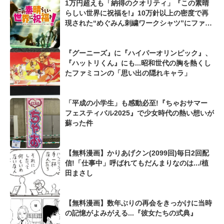
1万円超えも「納得のクオリティ」『この素晴
らしい世界に祝福を!』10万針以上の密度で再
現された“めぐみん刺繍ワークシャツ”にファン
も感動
『グーニーズ』に『ハイパーオリンピック』、
『ハットリくん』にも...昭和世代の胸を熱くし
たファミコンの「思い出の隠れキャラ」
「平成の小学生」も感動必至!『ちゃおサマー
フェスティバル2025』で少女時代の熱い想いが
蘇った件
【無料漫画】かりあげクン(2099回)毎日2回配
信!「仕事中」呼ばれてもだんまりなのは.../植
田まさし
【無料漫画】数年ぶりの再会をきっかけに当時
の記憶がよみがえる...『彼女たちの式典』