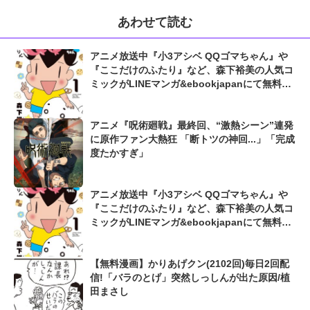
あわせて読む
アニメ放送中『小3アシベ QQゴマちゃん』や
『ここだけのふたり』など、森下裕美の人気コ
ミックがLINEマンガ&ebookjapanにて無料公
開
アニメ『呪術廻戦』最終回、“激熱シーン”連発
に原作ファン大熱狂 「断トツの神回...」「完成
度たかすぎ」
アニメ放送中『小3アシベ QQゴマちゃん』や
『ここだけのふたり』など、森下裕美の人気コ
ミックがLINEマンガ&ebookjapanにて無料公
開
【無料漫画】かりあげクン(2102回)毎日2回配
信!「バラのとげ」突然しっしんが出た原因/植
田まさし