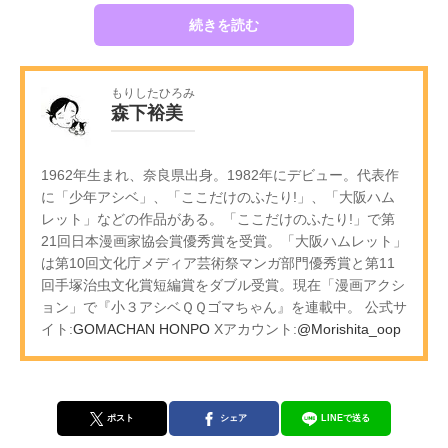
続きを読む
もりしたひろみ
森下裕美
1962年生まれ、奈良県出身。1982年にデビュー。代表作
に「少年アシベ」、「ここだけのふたり!」、「大阪ハム
レット」などの作品がある。「ここだけのふたり!」で第
21回日本漫画家協会賞優秀賞を受賞。「大阪ハムレット」
は第10回文化庁メディア芸術祭マンガ部門優秀賞と第11
回手塚治虫文化賞短編賞をダブル受賞。現在「漫画アクシ
ョン」で『小３アシベＱＱゴマちゃん』を連載中。 公式サ
イト:
GOMACHAN HONPO
Xアカウント:
@Morishita_oop
ポスト
シェア
LINEで送る