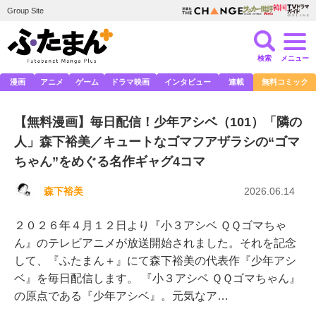
Group Site
検索
メニュー
漫画
アニメ
ゲーム
ドラマ映画
インタビュー
連載
無料コミック
【無料漫画】毎日配信！少年アシベ（101）「隣の
人」森下裕美／キュートなゴマフアザラシの“ゴマ
ちゃん”をめぐる名作ギャグ4コマ
森下裕美
2026.06.14
２０２６年４月１２日より『小３アシベ ＱＱゴマちゃ
ん』のテレビアニメが放送開始されました。それを記念
して、『ふたまん＋』にて森下裕美の代表作『少年アシ
ベ』を毎日配信します。 『小３アシベ ＱＱゴマちゃん』
の原点である『少年アシベ』。元気なア…