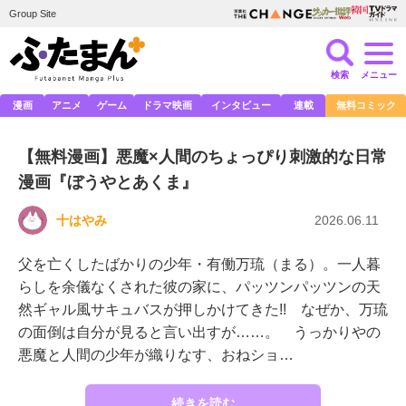
Group Site
検索
メニュー
漫画
アニメ
ゲーム
ドラマ映画
インタビュー
連載
無料コミック
【無料漫画】悪魔×人間のちょっぴり刺激的な日常
漫画『ぼうやとあくま』
十はやみ
2026.06.11
父を亡くしたばかりの少年・有働万琉（まる）。一人暮
らしを余儀なくされた彼の家に、パッツンパッツンの天
然ギャル風サキュバスが押しかけてきた!! なぜか、万琉
の面倒は自分が見ると言い出すが……。 うっかりやの
悪魔と人間の少年が織りなす、おねショ…
続きを読む