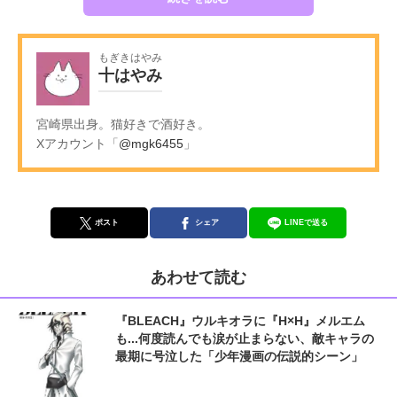
もぎきはやみ
十はやみ
宮崎県出身。猫好きで酒好き。
Xアカウント「
@mgk6455
」
ポスト
シェア
LINEで送る
あわせて読む
『BLEACH』ウルキオラに『H×H』メルエム
も...何度読んでも涙が止まらない、敵キャラの
最期に号泣した「少年漫画の伝説的シーン」