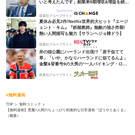
いと考えたんです」創業来9期増収&増益を続け
るWebマーケティング会社のアイデンティティ
Sponsored
双葉社グループサイト
夏休み必見2作!Netflix世界的大ヒット『エージ
ェント・キム』『鉄槌教師』無敵の強さ炸裂!
熱い人間描写も魅力【サランヘジョ韓ドラ】
双葉社グループサイト
井の頭公園にハーランド出現!?「若干似てて
草」「いや、かなりハーランドに似てるんよ」
金髪&背番号9の大男の“一人バイキング・ロ
ー”映像が話題!「元気をもらった」
双葉社グループサイト
#無料漫画
TOP
無料コミック
【無料漫画】悪魔×人間のちょっぴり刺激的な日常漫画『ぼうやとあくま』
（概要）