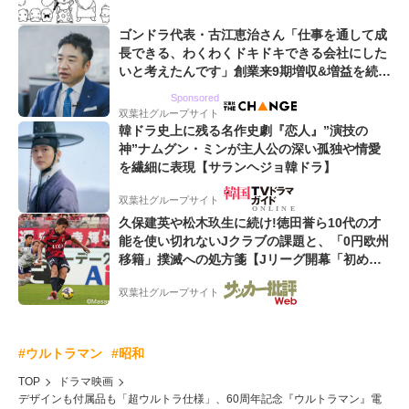
ゴンドラ代表・古江恵治さん「仕事を通して成
長できる、わくわくドキドキできる会社にした
いと考えたんです」創業来9期増収&増益を続け
るWebマーケティング会社のアイデンティティ
Sponsored
双葉社グループサイト
韓ドラ史上に残る名作史劇『恋人』”演技の
神”ナムグン・ミンが主人公の深い孤独や情愛
を繊細に表現【サランヘジョ韓ドラ】
双葉社グループサイト
久保建英や松木玖生に続け!徳田誉ら10代の才
能を使い切れないJクラブの課題と、「0円欧州
移籍」撲滅への処方箋【Jリーグ開幕「初めて
の秋春制」の大激論】(5)
双葉社グループサイト
#ウルトラマン
#昭和
TOP
ドラマ映画
デザインも付属品も「超ウルトラ仕様」、60周年記念『ウルトラマン』電