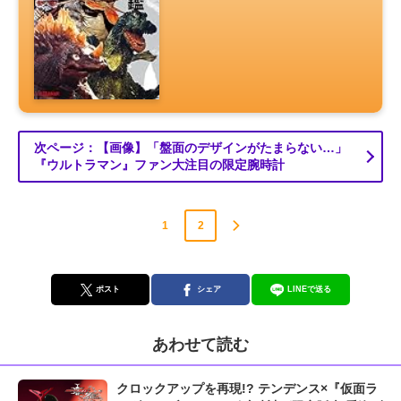
次ページ：【画像】「盤面のデザインがたまらない…」
『ウルトラマン』ファン大注目の限定腕時計
1
2
ポスト
シェア
LINEで送る
あわせて読む
クロックアップを再現!? テンデンス×『仮面ラ