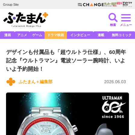
Group Site
検索
メニュー
漫画
アニメ
ゲーム
ドラマ映画
インタビュー
連載
無料コミック
デザインも付属品も「超ウルトラ仕様」、60周年
記念『ウルトラマン』電波ソーラー腕時計、いよ
いよ予約開始！
ふたまん＋編集部
2026.06.03