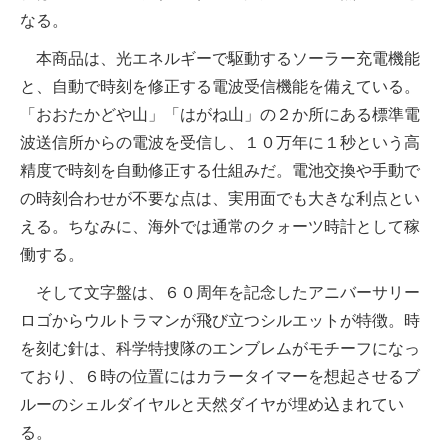
なる。
本商品は、光エネルギーで駆動するソーラー充電機能
と、自動で時刻を修正する電波受信機能を備えている。
「おおたかどや山」「はがね山」の２か所にある標準電
波送信所からの電波を受信し、１０万年に１秒という高
精度で時刻を自動修正する仕組みだ。電池交換や手動で
の時刻合わせが不要な点は、実用面でも大きな利点とい
える。ちなみに、海外では通常のクォーツ時計として稼
働する。
そして文字盤は、６０周年を記念したアニバーサリー
ロゴからウルトラマンが飛び立つシルエットが特徴。時
を刻む針は、科学特捜隊のエンブレムがモチーフになっ
ており、６時の位置にはカラータイマーを想起させるブ
ルーのシェルダイヤルと天然ダイヤが埋め込まれてい
る。