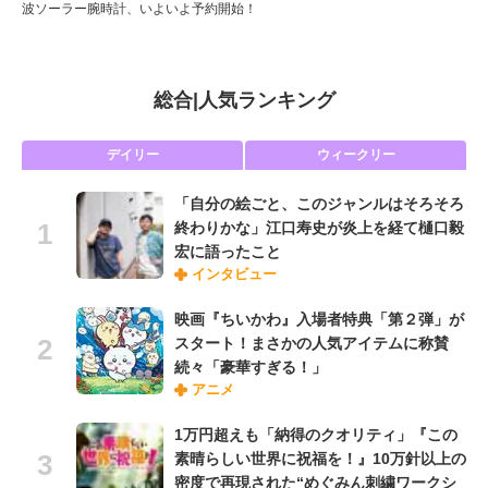
波ソーラー腕時計、いよいよ予約開始！
総合
|
人気ランキング
デイリー
ウィークリー
「自分の絵ごと、このジャンルはそろそろ
終わりかな」江口寿史が炎上を経て樋口毅
宏に語ったこと
インタビュー
映画『ちいかわ』入場者特典「第２弾」が
スタート！まさかの人気アイテムに称賛
続々「豪華すぎる！」
アニメ
1万円超えも「納得のクオリティ」『この
素晴らしい世界に祝福を！』10万針以上の
密度で再現された“めぐみん刺繍ワークシ