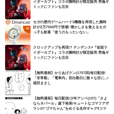
イダーカブト』コラボ腕時計が限定販売 秀逸ギ
ミックにファンも注目
セガの歴代ゲームハード3機種を再現した腕時
計が2万7500円で登場! 懐かしさを覚えるセガ
っ子も歓喜「使うのもったいない」
クロックアップを再現!? テンデンス×『仮面ラ
イダーカブト』コラボ腕時計が限定販売 秀逸ギ
ミックにファンも注目
【無料漫画】かりあげクン(1757回)毎日配信!
「非常勤」「電車内」初出勤日に散々な目に.../
植田まさし
【無料漫画】毎日配信!少年アシベ(157)「さよ
ならネパール」森下裕美/キュートなゴマフアザ
ラシの“ゴマちゃん”をめぐる名作ギャグ4コマ