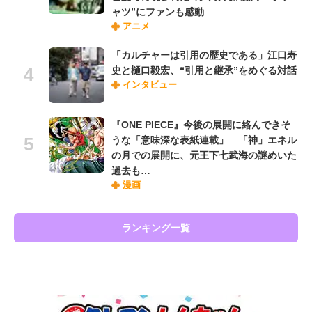
ャツ”にファンも感動
アニメ
「カルチャーは引用の歴史である」江口寿
史と樋口毅宏、“引用と継承”をめぐる対話
インタビュー
『ONE PIECE』今後の展開に絡んできそ
うな「意味深な表紙連載」 「神」エネル
の月での展開に、元王下七武海の謎めいた
過去も…
漫画
ランキング一覧