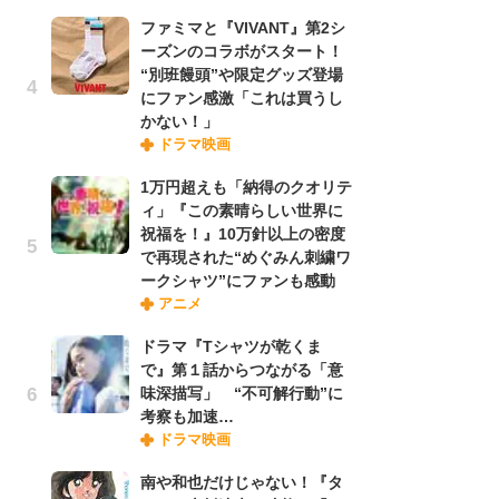
禁
ファミマと『VIVANT』第2シ
「
ーズンのコラボがスタート！
連
“別班饅頭”や限定グッズ登場
にファン感激「これは買うし
かない！」
「
ドラマ映画
ル
口
1万円超えも「納得のクオリテ
に
ィ」『この素晴らしい世界に
祝福を！』10万針以上の密度
で再現された“めぐみん刺繍ワ
【
ークシャツ”にファンも感動
ー
アニメ
完
ー
ドラマ『Tシャツが乾くま
で』第１話からつながる「意
味深描写」 “不可解行動”に
フ
考察も加速…
ー
ドラマ映画
“
に
南や和也だけじゃない！『タ
か