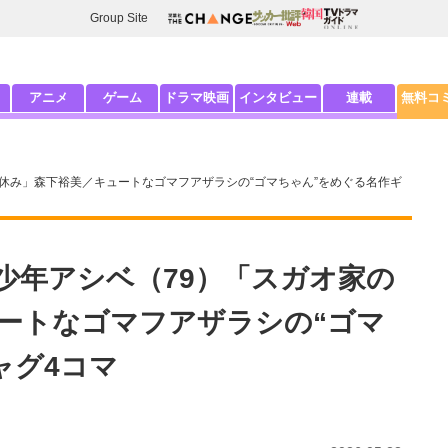
Group Site
アニメ
ゲーム
ドラマ映画
インタビュー
連載
無料コ
休み」森下裕美／キュートなゴマフアザラシの“ゴマちゃん”をめぐる名作ギ
少年アシベ（79）「スガオ家の
ートなゴマフアザラシの“ゴマ
ャグ4コマ