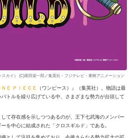
（エンスカイ） (C)尾田栄一郎／集英社・フジテレビ・東映アニメーション
ＯＮＥ ＰＩＥＣＥ
（ワンピース）』（集英社）。物語は最
いバトルを繰り広げている中、さまざまな勢力が台頭して
して存在感を示しつつあるのが、王下七武海のメンバー
ギーを中心に結成された「クロスギルド」である。
織として注目を集めており、今後さらなる勢力拡大の可