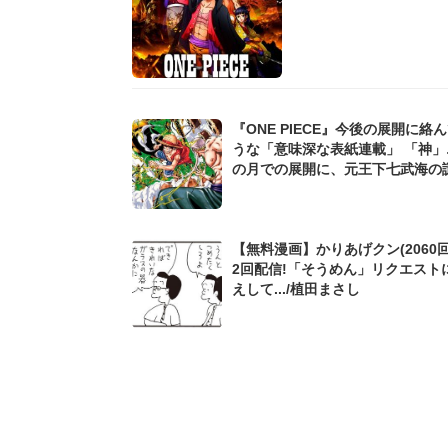
『ONE PIECE』今後の展開に絡
うな「意味深な表紙連載」 「神」
の月での展開に、元王下七武海の
た過去も...
【無料漫画】かりあげクン(2060回
2回配信!「そうめん」リクエスト
えして.../植田まさし