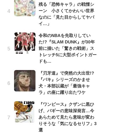
残る「恐怖キャラ」の戦慄シ
『
ーン 小さくてかわいい世界
残
なのに「見た目からしてヤバ
ー
イ…」
な
イ
令和のNBAを先取りしてい
た!?『SLAM DUNK』が30年
『
前に描いた「驚きの戦術」ス
に
トレッチ5に大型ポイントガー
も
ドも…
を
役
『刃牙道』で突然の大出世!?
『バキ』シリーズのかませ
ア
犬・本部以蔵が「最強キャ
ー
ラ」の座に躍り出たワケ
場
ァ
『ワンピース』クザンに黒ひ
げ、バギーの意味深発言…今
努
あらためて見たら意味が変わ
ジ
りそうな「気になるセリフ」3
鬼
選
の