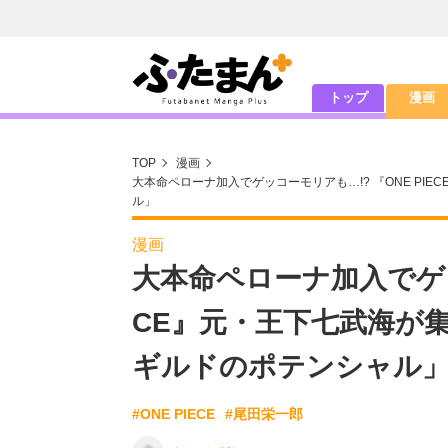
トップ
漫画
TOP
漫画
大本命ペローナ加入でゲッコーモリアも…!? 『ONE P
ル」
漫画
大本命ペローナ加入でゲッコ
CE』元・王下七武海が
ギルドのポテンシャル
#ONE PIECE
#尾田栄一郎