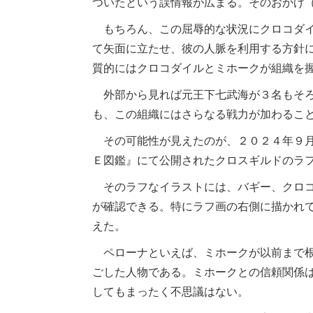
ついたという誤情報が広まる。そのおかげ
もちろん、この屈辱的な状況にクロコダイ
て矢面に立たせ、彼の人脈を利用する方針
質的にはクロコダイルとミホークが組織を
外部から見れば元王下七武海が３名もそろ
も、この組織にはさらなる戦力が加わるこ
その可能性が見えたのが、２０２４年９月に
Ｅ図鑑』にて公開されたクロスギルドのラ
そのラフなイラストには、バギー、クロコ
が確認できる。特にラフ画の右側に描かれ
えた。
ペローナといえば、ミホークが以前まで根
ごした人物である。ミホークとの信頼関係
してもまったく不思議はない。