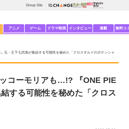
Group Site
アニメ
ゲーム
ドラマ映画
インタビュー
連載
無料コ
IECE』元・王下七武海が集結する可能性を秘めた「クロスギルドのポテンシャ
ーモリアも…!? 『ONE PIE
集結する可能性を秘めた「クロス
」