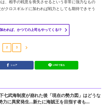
は、相手の戦意を喪失させるという非常に強力なもの
女がクロスギルドに加われば戦力としても期待できそう
加われば、かつての上司もやってくる!?
2
3
シェア
LINEで送る
E』王下七武海制度が崩れた後「現在の勢力図」はどうな
力に異変発生...新たに海賊王を目指す者も...