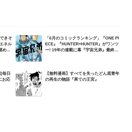
んできそ
「6月のコミックランキング」『ONE PI
エネル
ECE』『HUNTER×HUNTER』がワンツ
謎めい
ー! 19年の連載に幕『宇宙兄弟』最終巻
も急浮上【bookfanプレミアム】
)毎日
【無料漫画】すべてを失ったどん底青年
にお応
の再生の物語『果ての王宮』