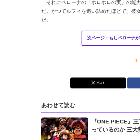
それにペローナの「ホロホロの実」の能力
だ。かつてルフィを追い詰めたほどで、彼
だ。
次ページ：もしペローナが
1
ポスト
あわせて読む
『ONE PIEC
っているのか 三大勢