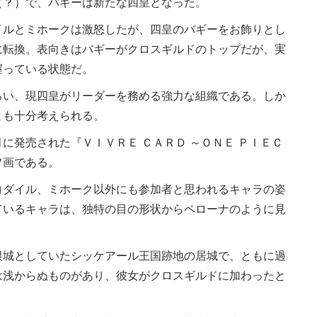
（？）で、バギーは新たな四皇となった。
ルとミホークは激怒したが、四皇のバギーをお飾りとし
に転換。表向きはバギーがクロスギルドのトップだが、実
握っている状態だ。
い、現四皇がリーダーを務める強力な組織である。しか
とも十分考えられる。
発売された『ＶＩＶＲＥ ＣＡＲＤ ～ＯＮＥ ＰＩＥＣ
フ画である。
ダイル、ミホーク以外にも参加者と思われるキャラの姿
ているキャラは、独特の目の形状からペローナのように見
城としていたシッケアール王国跡地の居城で、ともに過
は浅からぬものがあり、彼女がクロスギルドに加わったと