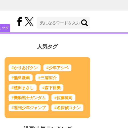
ミック
人気タグ
#かりあげクン
#少年アシベ
#無料漫画
#三浦涼介
#植田まさし
#森下裕美
#機動戦士ガンダム
#佐藤流司
#週刊少年ジャンプ
#名探偵コナン