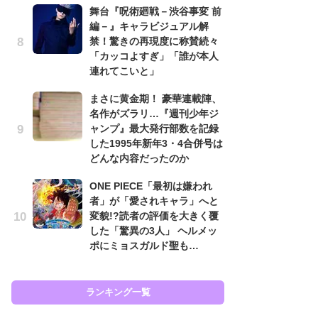
舞台『呪術廻戦－渋谷事変 前
南
編－』キャラビジュアル解
ッ
禁！驚きの再現度に称賛続々
ち
「カッコよすぎ」「誰が本人
連れてこいと」
怖
まさに黄金期！ 豪華連載陣、
代
名作がズラリ…『週刊少年ジ
加
ャンプ』最大発行部数を記録
思
した1995年新年3・4合併号は
原
どんな内容だったのか
闘
ONE PIECE「最初は嫌われ
ア
者」が「愛されキャラ」へと
の
変貌!?読者の評価を大きく覆
した「驚異の3人」 ヘルメッ
ポにミョスガルド聖も…
ラン
ランキング一覧