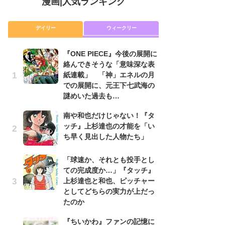
漫画
|
人気ランキング
デイリー
ウィークリー
『ONE PIECE』今後の展開に
舞
絡んできそうな「意味深な表
編
紙連載」 「神」エネルの月
禁
での展開に、元王下七武海の
「
謎めいた過去も…
連
南や和也だけじゃない！『タ
令
ッチ』上杉達也の才能を「い
た!
ち早く見出した人物たち」
前
ト
ド
「球速か、それとも投手とし
ての完成度か…」『タッチ』
『O
上杉達也と和也、ピッチャー
絡
としてどちらの実力が上だっ
紙
たのか
で
謎
『ちいかわ』ファンの記憶に