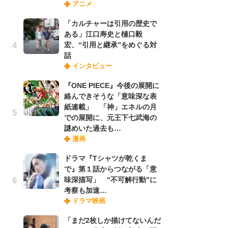
アニメ
さ
ス
「カルチャーは引用の歴史で
ある」江口寿史と樋口毅
宏、“引用と継承”をめぐる対
舞
話
編
インタビュー
禁
「
『ONE PIECE』今後の展開に
連
絡んできそうな「意味深な表
紙連載」 「神」エネルの月
での展開に、元王下七武海の
【
謎めいた過去も…
ー
漫画
完
ー
ドラマ『Tシャツが乾くま
で』第１話からつながる「意
味深描写」 “不可解行動”に
フ
考察も加速…
ー
ドラマ映画
“
に
「まだ2枚しか描けてないんだ
か