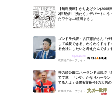
【無料漫画】かりあげクン(2095回
2回配信!「洗たく」デパートにや
たワケは.../植田まさし
ゴンドラ代表・古江恵治さん「仕
して成長できる、わくわくドキド
る会社にしたいと考えたんです」
9期増収&増益を続けるWebマー
Sponsored
グ会社のアイデンティティ
双葉社グループサイト
井の頭公園にハーランド出現!?「
てて草」「いや、かなりハーラン
てるんよ」金髪&背番号9の大男の
バイキング・ロー”映像が話題!「
双葉社グループサイト
もらった」