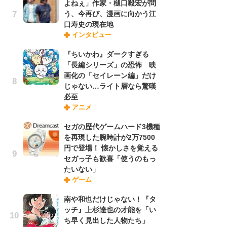
よねぇ」作家・樋口毅宏が問
う、今再び、漫画に向かう江
口寿史の現在地
『O
インタビュー
絡
紙
『ちいかわ』ダークすぎる
で
「長編シリーズ」の恐怖 映
謎
画化の「セイレーン編」だけ
じゃない…ライト層なら驚嘆
必至
「
アニメ
あ
宏
セガの歴代ゲームハード3機種
話
を再現した腕時計が2万7500
円で登場！ 懐かしさを覚える
セガっ子も歓喜「使うのもっ
「
たいない」
よ
ゲーム
う
口
南や和也だけじゃない！『タ
ッチ』上杉達也の才能を「い
ち早く見出した人物たち」
1