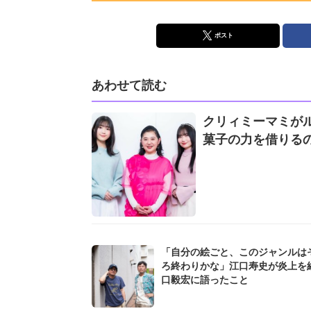
ポスト
あわせて読む
クリィミーマミが
菓子の力を借りる
「自分の絵ごと、このジャンルは
ろ終わりかな」江口寿史が炎上を
口毅宏に語ったこと