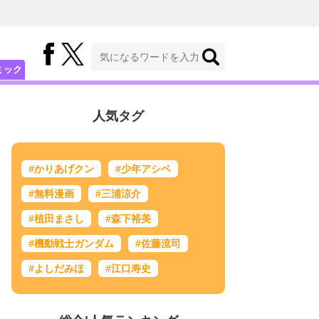
ミック
人気タグ
#かりあげクン
#少年アシベ
#無料漫画
#三浦涼介
#植田まさし
#森下裕美
#機動戦士ガンダム
#佐藤流司
#よしだみほ
#江口寿史