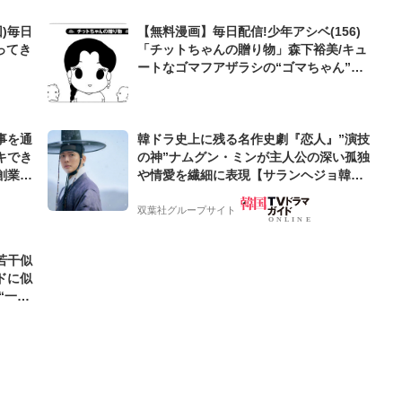
)毎日
【無料漫画】毎日配信!少年アシベ(156)
ってき
「チットちゃんの贈り物」森下裕美/キュ
ートなゴマフアザラシの“ゴマちゃん”を
めぐる名作ギャグ4コマ
事を通
韓ドラ史上に残る名作史劇『恋人』”演技
キでき
の神”ナムグン・ミンが主人公の深い孤独
創業来
や情愛を繊細に表現【サランヘジョ韓ド
ケティン
ラ】
双葉社グループサイト
若干似
ドに似
“一人
元気を