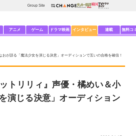
Group Site
アニメ
ゲーム
ドラマ映画
インタビュー
連載
無料コ
なおが語る「魔法少女を演じる決意」オーディションで互いの合格を確信！
ットリリィ』声優・橘めい＆小
を演じる決意」オーディション