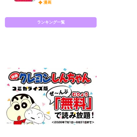
漫画
ィ
祝
で
ー
ランキング一覧
ラン