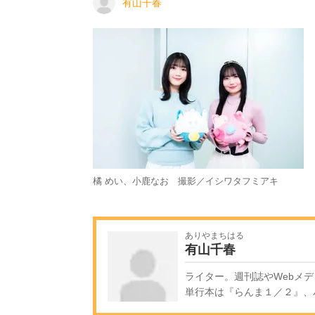
有山千春
橘 めい、小鹿なお 撮影／イシワタフミアキ
ありやまちはる
有山千春
ライター。週刊誌やWebメ
単行本は『らんま１／２』、