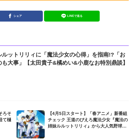
シェア
LINEで送る
ルルットリリィに「魔法少女の心得」を指南!?「お
のも大事」【太田貴子&橘めい&小鹿なお特別鼎談】
そろそ
【4月5日スタート】「春アニメ」新番組
経て樋
チェック 王道のぴえろ魔法少女『魔法の
姉妹ルルットリリィ』から大人気野球マ
ンガ『ダイヤのA』まで