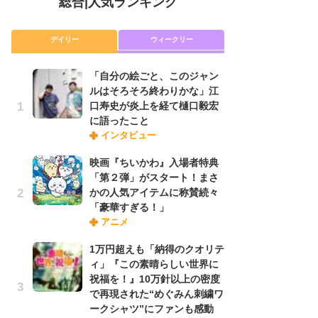
総合
|
人気ランキング
デイリー
ウィークリー
「自分の絵ごと、このジャン
放
ルはそろそろ終わりかな」江
ム
口寿史が炎上を経て樋口毅宏
「
に語ったこと
「
インタビュー
映画『ちいかわ』入場者特典
「
「第２弾」がスタート！まさ
ル
かの人気アイテムに称賛続々
口
「豪華すぎる！」
に
アニメ
1万円超えも「納得のクオリテ
木
ィ」『この素晴らしい世界に
シ
祝福を！』10万針以上の密度
「
で再現された“めぐみん刺繍ワ
ル
ークシャツ”にファンも感動
ム