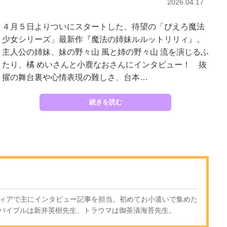
2026.04.17
４月５日よりついにスタートした、待望の「ぴえろ魔法
少女シリーズ」最新作『魔法の姉妹ルルットリリィ』。
主人公の姉妹、妹の野々山 風と姉の野々山 流を演じるふ
たり、橘 めいさんと小鹿なおさんにインタビュー！ 抜
擢の舞台裏や心情表現の難しさ、台本…
続きを読む
ディアで主にインタビュー記事を担当。初めてお小遣いで集めた
バイブルは新井英樹先生、トラウマは御茶漬海苔先生。