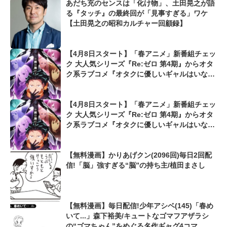
あだち充のセンスは「化け物」、土田晃之が語
る『タッチ』の最終回が「見事すぎる」ワケ
【土田晃之の昭和カルチャー回顧録】
【4月8日スタート】「春アニメ」新番組チェッ
ク 大人気シリーズ『Re:ゼロ 第4期』からオタ
ク系ラブコメ『オタクに優しいギャルはいな
い!?』まで
【4月8日スタート】「春アニメ」新番組チェッ
ク 大人気シリーズ『Re:ゼロ 第4期』からオタ
ク系ラブコメ『オタクに優しいギャルはいな
い!?』まで
【無料漫画】かりあげクン(2096回)毎日2回配
信!「脳」強すぎる“脳”の持ち主/植田まさし
【無料漫画】毎日配信!少年アシベ(145)「春め
いて...」森下裕美/キュートなゴマフアザラシ
の“ゴマちゃん”をめぐる名作ギャグ4コマ