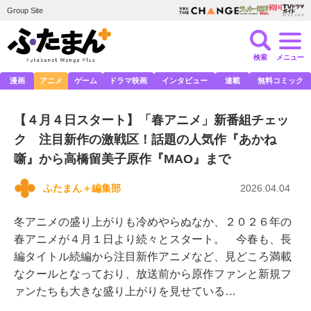
Group Site
検索
メニュー
漫画
アニメ
ゲーム
ドラマ映画
インタビュー
連載
無料コミック
【４月４日スタート】「春アニメ」新番組チェッ
ク 注目新作の激戦区！話題の人気作『あかね
噺』から高橋留美子原作『MAO』まで
ふたまん＋編集部
2026.04.04
冬アニメの盛り上がりも冷めやらぬなか、２０２６年の
春アニメが４月１日より続々とスタート。 今春も、長
編タイトル続編から注目新作アニメなど、見どころ満載
なクールとなっており、放送前から原作ファンと新規フ
ァンたちも大きな盛り上がりを見せている…