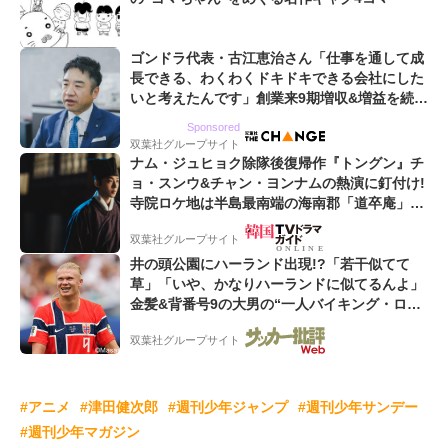
ゴンドラ代表・古江恵治さん「仕事を通して成
長できる、わくわくドキドキできる会社にした
いと考えたんです」創業来9期増収&増益を続け
るWebマーケティング会社のアイデンティティ
Sponsored
双葉社グループサイト
ナム・ジュヒョク除隊後復帰作『トングン』チ
ョ・スンウ&チャン・ヨンナムの熱演に釘付け!
寺院ロケ地は半島最南端の海南郡「道卒庵」
【韓ドラから始める韓国旅行】
双葉社グループサイト
井の頭公園にハーランド出現!?「若干似てて
草」「いや、かなりハーランドに似てるんよ」
金髪&背番号9の大男の“一人バイキング・ロ
ー”映像が話題!「元気をもらった」
双葉社グループサイト
#アニメ
#津田健次郎
#週刊少年ジャンプ
#週刊少年サンデー
#週刊少年マガジン