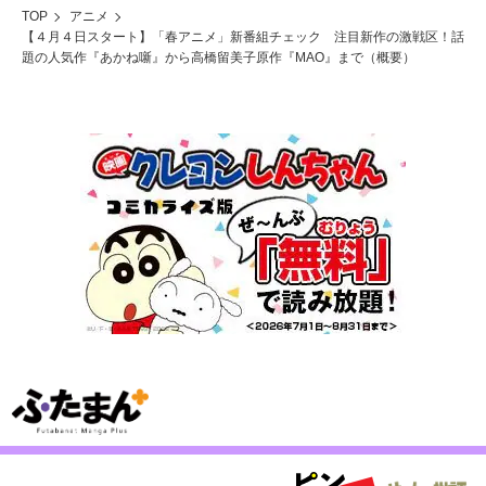
TOP
アニメ
【４月４日スタート】「春アニメ」新番組チェック 注目新作の激戦区！話
題の人気作『あかね噺』から高橋留美子原作『MAO』まで（概要）