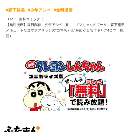
#森下裕美
#少年アシベ
#無料漫画
TOP
無料コミック
【無料漫画】毎日配信！少年アシベ（6）「ゴマちゃんのプール」森下裕美
／キュートなゴマフアザラシの“ゴマちゃん”をめぐる名作ギャグ4コマ（概
要）