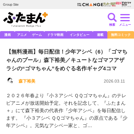
Group Site
検索
メニュー
漫画
アニメ
ゲーム
ドラマ映画
インタビュー
連載
無料コミック
【無料漫画】毎日配信！少年アシベ（6）「ゴマち
ゃんのプール」森下裕美／キュートなゴマフアザ
ラシの“ゴマちゃん”をめぐる名作ギャグ4コマ
森下裕美
2026.03.11
２０２６年春より『小３アシベ ＱＱゴマちゃん』のテレ
ビアニメが放送開始予定。それを記念して、『ふたまん
＋』にて森下裕美の代表作『少年アシベ』を毎日配信し
ます。 『小３アシベ ＱＱゴマちゃん』の原点である『少
年アシベ』。元気なアシベ一家と、ゴ…