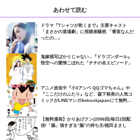
あわせて読む
ドラマ『Tシャツが乾くまで』主要キャスト
「まさかの退場劇」に視聴者騒然 「番宣なんだ
ったの...」
鬼嫁描写ばかりじゃない...『ドラゴンボール』
悟空への愛情こぼれた「チチの名エピソード」
アニメ放送中『小3アシベ QQゴマちゃん』や
『ここだけのふたり』など、森下裕美の人気コ
ミックがLINEマンガ&ebookjapanにて無料公
開
【無料漫画】かりあげクン(2096回)毎日2回配
信!「脳」強すぎる“脳”の持ち主/植田まさし