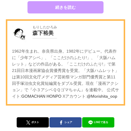
続きを読む
もりしたひろみ
森下裕美
1962年生まれ、奈良県出身。1982年にデビュー。代表作
に「少年アシベ」、「ここだけのふたり!」、「大阪ハム
レット」などの作品がある。「ここだけのふたり!」で第
21回日本漫画家協会賞優秀賞を受賞。「大阪ハムレット」
は第10回文化庁メディア芸術祭マンガ部門優秀賞と第11
回手塚治虫文化賞短編賞をダブル受賞。現在「漫画アクシ
ョン」で『小３アシベＱＱゴマちゃん』を連載中。 公式サ
イト:
GOMACHAN HONPO
Xアカウント:
@Morishita_oop
ポスト
シェア
LINEで送る