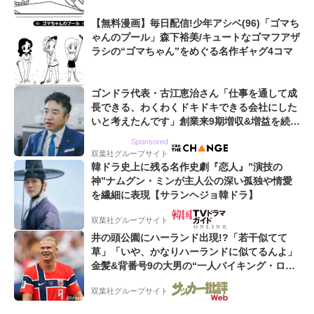
【無料漫画】毎日配信!少年アシベ(96)「ゴマち
ゃんのプール」森下裕美/キュートなゴマフアザ
ラシの“ゴマちゃん”をめぐる名作ギャグ4コマ
ゴンドラ代表・古江恵治さん「仕事を通して成
長できる、わくわくドキドキできる会社にした
いと考えたんです」創業来9期増収&増益を続け
るWebマーケティング会社のアイデンティティ
Sponsored
双葉社グループサイト
韓ドラ史上に残る名作史劇『恋人』”演技の
神”ナムグン・ミンが主人公の深い孤独や情愛
を繊細に表現【サランヘジョ韓ドラ】
双葉社グループサイト
井の頭公園にハーランド出現!?「若干似てて
草」「いや、かなりハーランドに似てるんよ」
金髪&背番号9の大男の“一人バイキング・ロ
ー”映像が話題!「元気をもらった」
双葉社グループサイト