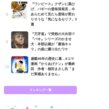
『ワンピース』クザンに黒ひ
南
げ、バギーの意味深発言…今
ッ
あらためて見たら意味が変わ
ち
りそうな「気になるセリフ」3
選
怖
『刃牙道』で突然の大出世!?
代
『バキ』シリーズのかませ
加
犬・本部以蔵が「最強キャ
思
ラ」の座に躍り出たワケ
原
連載46年の歴史に幕…4コマ
闘
漫画『かりあげクン』が最終
ア
回 作者・植田まさし氏「ま
の
だ実感ありません」
ラン
ランキング一覧