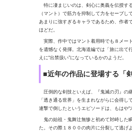
特に凄まじいのは、剣心に奥義を伝授する
（マント）で筋力を抑制して力をセーブし
あまりに強すぎるキャラであるため、作者
ほどだ。
実際、作中ではマント着用時でも８メート
を遺憾なく発揮。北海道編では「旅に出て
えに“出禁扱い”になっているかのようだ。
■近年の作品に登場する「
圧倒的な剣技といえば、『鬼滅の刃』の継
「透き通る世界」を生まれながらに会得し
連撃で倒したというエピソードは、もはや“
鬼の始祖・鬼舞辻󠄀無惨と初めて対峙した
た。その際１８００の肉片に分裂して逃げ