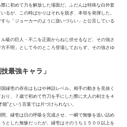
際に初めて力を解放した場面だ。ふだんは特殊な白外套
ているが、この時ばかりはそれを脱ぎ、本領を発揮した。
ですら「ジョーカーのように扱いづらい」と公言している
ル級の巨人・不二を正面からねじ伏せるなど、その強さ
行方不明」として今のところ登場しておらず、その強さゆ
剣技最強キャラ」
国縁壱の存在はもはや神話レベル。相手の動きを見抜く
ており、７歳で初めて竹刀を手にした際に大人の剣士を４
才能”という言葉では片づけられない。
瞬間、縁壱は日の呼吸を完成させ、一瞬で無惨を追い詰め
ようとした無惨だったが、縁壱はそのうち１５００以上を