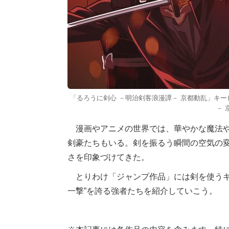
「るろうに剣心 －明治剣客浪漫譚－ 京都動乱」キー
－ 
漫画やアニメの世界では、華やかな魔法や
剣豪たちもいる。剣を振るう瞬間の空気の
さを印象づけてきた。
とりわけ「ジャンプ作品」には剣を使うキ
一撃”を誇る強者たちを紹介していこう。