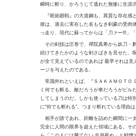
瞬時に斬り、かろうじて逃れた無惨に生涯
『呪術廻戦』の大道鋼も、異質な存在感と
彼は、過去に実在した名もなき剣豪の受肉体
っ走り、現代に蘇ってからは「刀ァー!!!」
その剣技は圧巻で、禪院真希から妖刀・釈
続けてきたかのような剣さばきを見せた。
が全て見えているのであれば 最早それは見
ージを与えたのである。
常識外れといえば、『ＳＡＫＡＭＯＴＯ 
く何でも斬る。敵だろうが車だろうがビル
してしまうのだ。しかも使っている刀は特
に“何でも斬れる”。つまり斬れている理由
相手が誰であれ、距離を詰めた瞬間に一太
完全に人間の限界を超えた領域にある。そ
ら「この人には勝てない 全員死ぬ」と戦慄