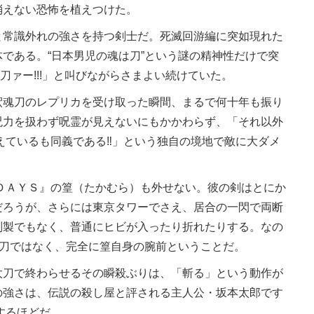
消えない恐怖を植えつけた。
常識外れの強さを持つ剣士だ。死滅回游編に突如現れた
である。“日本男児の魂は刀”という謎の精神性だけで突
「刀ァー!!!」と叫びながらさまよい続けていた。
魂刀のレプリカを受け取った瞬間、まるで何十年も振り
呪力を扱わず呪霊が見えないにもかかわらず、「それ以外
えているも同義である‼」という独自の境地で敵に大ダメ
ＤＡＹＳ』の篁（たかむら）も外せない。彼の剣はとにか
だろうが、さらには東京タワーでさえ、居合の一閃で両断
別製でもなく、普通にヒビが入ったり折れたりする。なの
は刀ではなく、完全に篁自身の腕前ということだ。
刀で終わらせるその瞬殺ぶりは、「斬る」という動作が
の強さは、伝説の殺し屋と評される主人公・坂本太郎です
するほどだ。