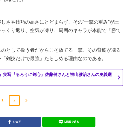
しさや技巧の高さにとどまらず、その“一撃の重み”が圧
ひっくり返り、空気が凍り、周囲のキャラが本能で「勝て
のとして扱う者だからこそ放てる一撃。その背筋が凍る
を「剣技だけで最強」たらしめる理由なのである。
」実写『るろうに剣心』佐藤健さんと福山雅治さんの奥義継
1
2
シェア
LINEで送る