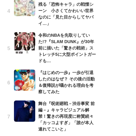
残る「恐怖キャラ」の戦慄シ
『
ーン 小さくてかわいい世界
残
なのに「見た目からしてヤバ
ー
イ…」
な
イ
令和のNBAを先取りしてい
た!?『SLAM DUNK』が30年
『
前に描いた「驚きの戦術」ス
に
トレッチ5に大型ポイントガー
も
ドも…
を
役
『はじめの一歩』一歩が引退
したのはなぜ？ その後の活動
ア
＆復帰説が囁かれる理由を考
ー
察してみた
場
ァ
舞台『呪術廻戦－渋谷事変 前
編－』キャラビジュアル解
努
禁！驚きの再現度に称賛続々
ジ
「カッコよすぎ」「誰が本人
鬼
連れてこいと」
の