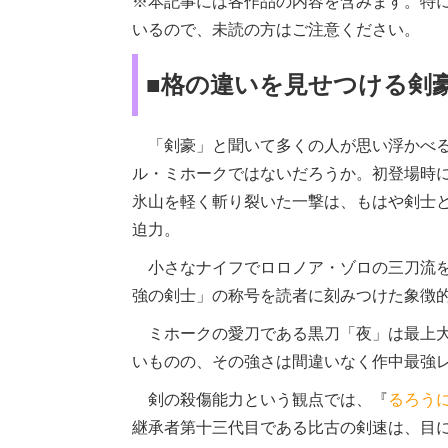
※本記事には各作品の内容を含みます。特
いるので、未読の方はご注意ください。
■格の違いを見せつける剣
「剣豪」と聞いて多くの人が思い浮かべ
ル・ミホークではないだろうか。初登場時
氷山を軽く斬り裂いた一撃は、もはや剣士と
迫力。
小さなナイフでロロノア・ゾロの三刀流を
強の剣士」の称号を読者に刻みつけた象徴
ミホークの愛刀である黒刀「夜」は最上大
いものの、その強さは間違いなく作中最強
剣の殺傷能力という観点では、『
るろう
継承者第十三代目である比古の剣速は、目