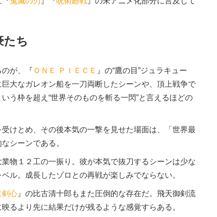
に『
鬼滅の刃
』『
呪術廻戦
』の未アニメ化部分に言及して
豪たち
るのが、『
ＯＮＥ ＰＩＥＣＥ
』の“鷹の目”ジュラキュー
に巨大なガレオン船を一刀両断したシーンや、頂上戦争で
いう枠を超え“世界そのものを斬る一閃”と言えるほどの
受けとめ、その後本気の一撃を見せた場面は、「世界最
的なシーンである。
業物１２工の一振り。彼が本気で抜刀するシーンは少な
レベル。成長したゾロとの再戦が楽しみでならない。
に剣心
』の比古清十郎もまた圧倒的な存在だ。飛天御剣流
に映るより先に結果だけが残るような感覚すらある。