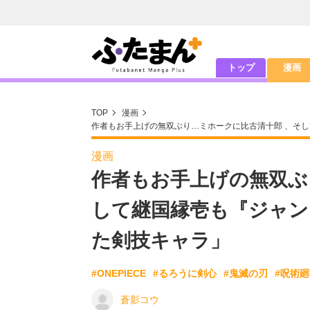
トップ
漫画
TOP
漫画
作者もお手上げの無双ぶり…ミホークに比古清十郎 、そ
漫画
作者もお手上げの無双ぶ
して継国縁壱も『ジャン
た剣技キャラ」
#ONEPIECE
#るろうに剣心
#鬼滅の刃
#呪術
蒼影コウ