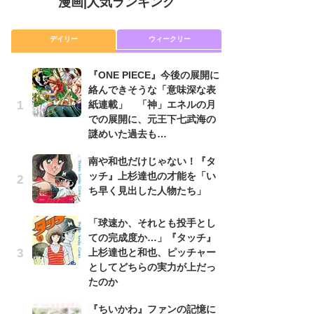
漫画
|
人気ランキング
デイリー
ウィークリー
『ONE PIECE』今後の展開に
舞
絡んできそうな「意味深な表
編
紙連載」 「神」エネルの月
禁
での展開に、元王下七武海の
「
謎めいた過去も…
連
南や和也だけじゃない！『タ
令
ッチ』上杉達也の才能を「い
た!
ち早く見出した人物たち」
前
ト
ド
「球速か、それとも投手とし
ての完成度か…」『タッチ』
『O
上杉達也と和也、ピッチャー
絡
としてどちらの実力が上だっ
紙
たのか
で
謎
『ちいかわ』ファンの記憶に