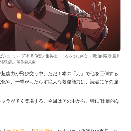
ビジュアル (C)和月伸宏／集英社・「るろうに剣心 －明治剣客浪漫譚
京都動乱」製作委員会
超能力が飛び交う中、ただ１本の「刀」で他を圧倒する
変化や、一撃がもたらす絶大な殺傷能力は、読者にその強
ャラが多く登場する。今回はその中から、特に“圧倒的な