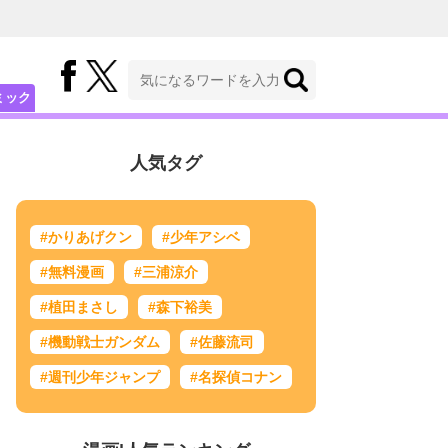
ミック
人気タグ
#かりあげクン
#少年アシベ
#無料漫画
#三浦涼介
#植田まさし
#森下裕美
#機動戦士ガンダム
#佐藤流司
#週刊少年ジャンプ
#名探偵コナン