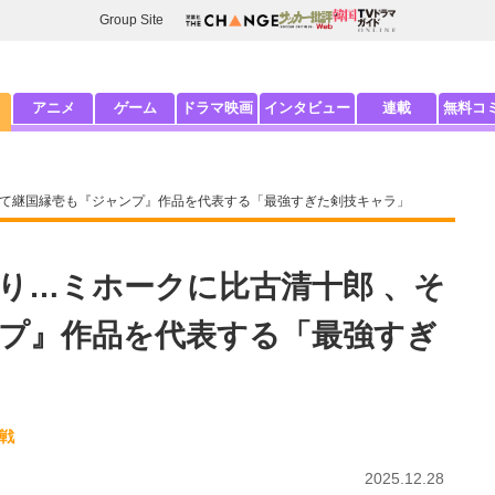
Group Site
アニメ
ゲーム
ドラマ映画
インタビュー
連載
無料コ
して継国縁壱も『ジャンプ』作品を代表する「最強すぎた剣技キャラ」
り…ミホークに比古清十郎 、そ
プ』作品を代表する「最強すぎ
廻戦
2025.12.28