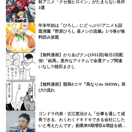
秋アニメ「クセ強ヒロイン」がたまらない良作
3選
年末年始は「ひろし」にどっぷり!アニメも話
題沸騰『野原ひろし 昼メシの流儀』1~5巻が無
料読み放題
【無料漫画】かりあげクン(1931回)毎日2回配
信!「絵馬」意外なアイテムで金運アップ間違
いなし?/植田まさし
【無料漫画】競馬4コマ『馬なりde SHOW』再
びの流れ
ゴンドラ代表・古江恵治さん「仕事を通して成
長できる、わくわくドキドキできる会社にした
いと考えたんです」創業来9期増収&増益を続け
るWebマーケティング会社のアイデンティティ