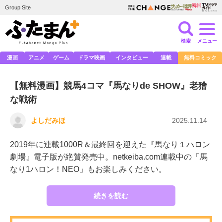
Group Site
検索
メニュー
漫画
アニメ
ゲーム
ドラマ映画
インタビュー
連載
無料コミック
【無料漫画】競馬4コマ『馬なりde SHOW』老獪
な戦術
よしだみほ
2025.11.14
2019年に連載1000R＆最終回を迎えた『馬なり１ハロン
劇場』電子版が絶賛発売中。netkeiba.com連載中の「馬
なり1ハロン！NEO」もお楽しみください。
続きを読む