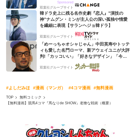
Sponsored
双葉社グループサイト
韓ドラ史上に残る名作史劇『恋人』”演技の
神”ナムグン・ミンが主人公の深い孤独や情愛
を繊細に表現【サランヘジョ韓ドラ】
双葉社グループサイト
「めーっちゃオシャじゃん」中田英寿やトッテ
ィも愛した名門ローマ、新アウェイユニが大評
判!「カッコいい」「好きなデザイン」「今年
は2nd買おうかな」
双葉社グループサイト
#よしだみほ
#漫画（マンガ）
#4コマ漫画
#無料漫画
TOP
無料コミック
【無料漫画】競馬4コマ『馬なりde SHOW』老獪な戦術（概要）