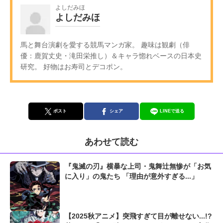
よしだみほ
よしだみほ
馬と舞台演劇を愛する競馬マンガ家。 趣味は観劇（俳
優：鹿賀丈史・滝田栄推し）＆キャラ惚れベースの日本史
研究。 好物はお寿司とデコポン。
ポスト
シェア
LINEで送る
あわせて読む
『鬼滅の刃』横暴な上司・鬼舞辻無惨が「お気
に入り」の鬼たち 「理由が意外すぎる...」
【2025秋アニメ】突飛すぎて目が離せない...!?