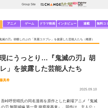
Group Site
アニメ
ゲーム
ドラマ映画
インタビュー
連載
無料コ
『鬼滅の刃』胡蝶しのぶの「美麗コスプレ」を披露した芸能人たち（概要）
再現にうっとり…『鬼滅の刃』胡
レ」を披露した芸能人たち
後藤真希
2025.09.10
吾峠呼世晴氏の同名漫画を原作とした劇場アニメ『鬼滅
の刃 無限城編 第一章 猗窩座再来』。同作は、主人公・