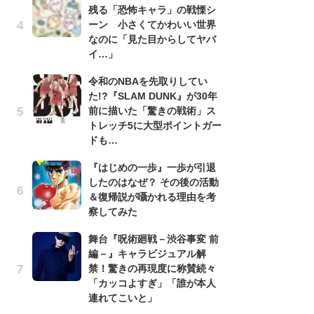
残る「恐怖キャラ」の戦慄シ
南
ーン 小さくてかわいい世界
ッ
なのに「見た目からしてヤバ
ち
イ…」
令和のNBAを先取りしてい
『
た!?『SLAM DUNK』が30年
残
前に描いた「驚きの戦術」ス
ー
トレッチ5に大型ポイントガー
な
ドも…
イ
『はじめの一歩』一歩が引退
『
したのはなぜ？ その後の活動
に
＆復帰説が囁かれる理由を考
も
察してみた
を
役
舞台『呪術廻戦－渋谷事変 前
編－』キャラビジュアル解
ア
禁！驚きの再現度に称賛続々
ー
「カッコよすぎ」「誰が本人
場
連れてこいと」
ァ