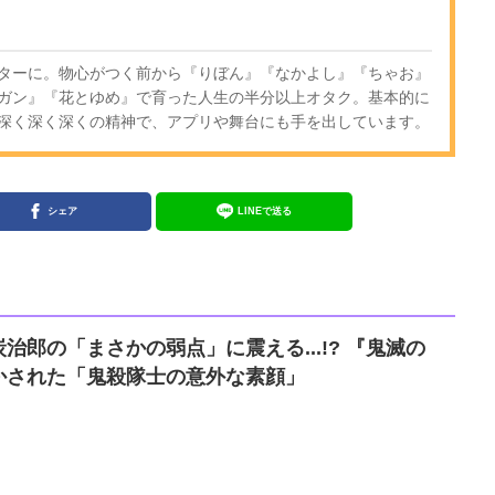
ターに。物心がつく前から『りぼん』『なかよし』『ちゃお』
ガン』『花とゆめ』で育った人生の半分以上オタク。基本的に
深く深く深くの精神で、アプリや舞台にも手を出しています。
シェア
LINEで送る
治郎の「まさかの弱点」に震える...!? 『鬼滅の
かされた「鬼殺隊士の意外な素顔」