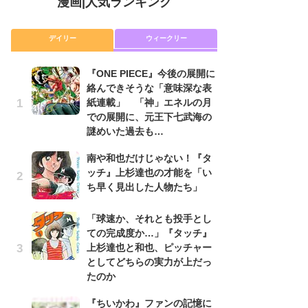
漫画
|
人気ランキング
デイリー
ウィークリー
『ONE PIECE』今後の展開に
舞
絡んできそうな「意味深な表
編
紙連載」 「神」エネルの月
禁
での展開に、元王下七武海の
「
謎めいた過去も…
連
南や和也だけじゃない！『タ
『O
ッチ』上杉達也の才能を「い
絡
ち早く見出した人物たち」
紙
で
謎
「球速か、それとも投手とし
ての完成度か…」『タッチ』
令
上杉達也と和也、ピッチャー
た!
としてどちらの実力が上だっ
前
たのか
ト
ド
『ちいかわ』ファンの記憶に