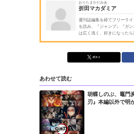
おりたまかだみあ
折田マカダミア
週刊誌編集を経てフリーライ
を読み、『ジャンプ』『ガン
は広く浅く、好きになったら
ポスト
あわせて読む
胡蝶しのぶ、竈門炭
刃』本編以外で明