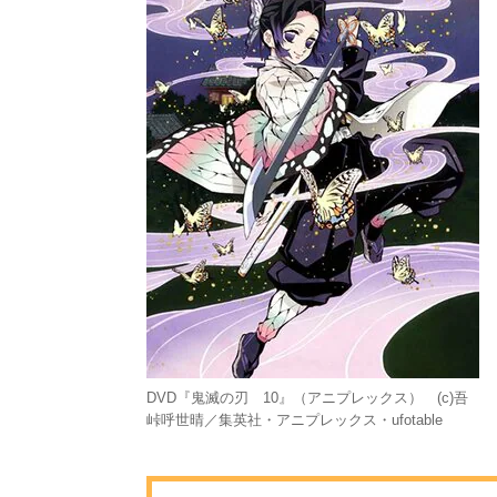
DVD『鬼滅の刃 10』（アニプレックス） (c)吾
峠呼世晴／集英社・アニプレックス・ufotable