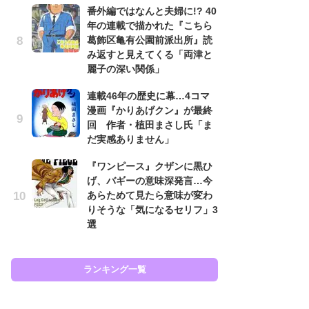
番外編ではなんと夫婦に!? 40
努
年の連載で描かれた『こちら
ジ
葛飾区亀有公園前派出所』読
鬼
み返すと見えてくる「両津と
の
麗子の深い関係」
怖
連載46年の歴史に幕…4コマ
代
漫画『かりあげクン』が最終
加
回 作者・植田まさし氏「ま
思
だ実感ありません」
「
『ワンピース』クザンに黒ひ
て
げ、バギーの意味深発言…今
上
あらためて見たら意味が変わ
と
りそうな「気になるセリフ」3
た
選
ラン
ランキング一覧