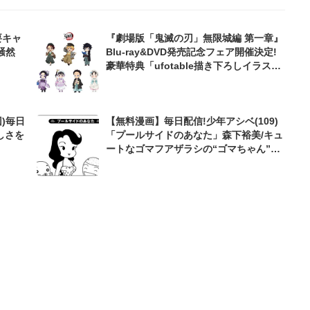
要キャ
『劇場版「鬼滅の刃」無限城編 第一章』
騒然
Blu-ray&DVD発売記念フェア開催決定!
豪華特典「ufotable描き下ろしイラス
ト」にファン騒然「え、まって。全員可
愛い」
)毎日
【無料漫画】毎日配信!少年アシベ(109)
しさを
「プールサイドのあなた」森下裕美/キュ
ートなゴマフアザラシの“ゴマちゃん”を
めぐる名作ギャグ4コマ