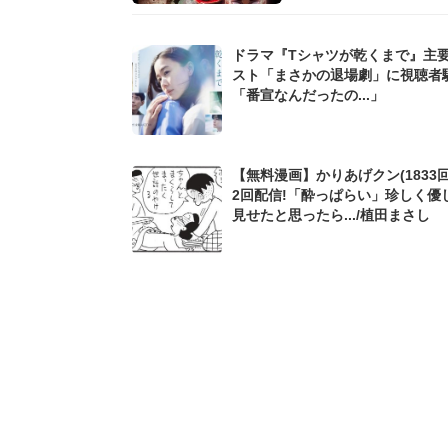
ドラマ『Tシャツが乾くまで』主
スト「まさかの退場劇」に視聴者
「番宣なんだったの...」
【無料漫画】かりあげクン(1833回
2回配信!「酔っぱらい」珍しく優
見せたと思ったら.../植田まさし