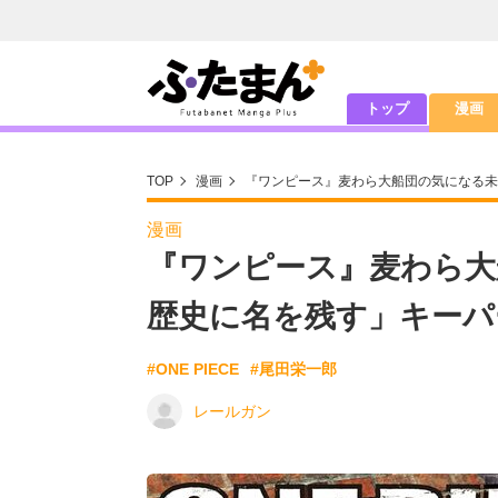
トップ
漫画
TOP
漫画
『ワンピース』麦わら大船団の気になる未
漫画
『ワンピース』麦わら大
歴史に名を残す」キーパ
#ONE PIECE
#尾田栄一郎
レールガン