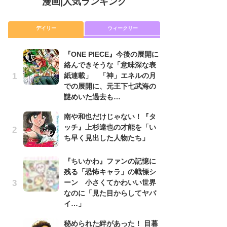
漫画
|
人気ランキング
デイリー
ウィークリー
『ONE PIECE』今後の展開に
舞
絡んできそうな「意味深な表
編
紙連載」 「神」エネルの月
禁
での展開に、元王下七武海の
「
謎めいた過去も…
連
南や和也だけじゃない！『タ
『O
ッチ』上杉達也の才能を「い
絡
ち早く見出した人物たち」
紙
で
謎
『ちいかわ』ファンの記憶に
残る「恐怖キャラ」の戦慄シ
令
ーン 小さくてかわいい世界
た!
なのに「見た目からしてヤバ
前
イ…」
ト
ド
秘められた絆があった！ 目暮