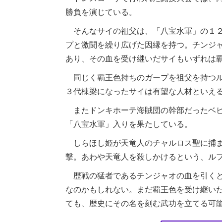
勝負を演じている。
そんなサイの祖父は、「八宝水軍」の１２
プと激闘を繰り広げた因縁を持つ。チンジ
あり、その血を受け継いだサイもいずれは
同じく覇王色持ちのガープを祖父を持つル
３代棟梁になったサイは有望な人材といえ
またドンキホーテ海賊団の幹部だったベビ
「八宝水軍」入りを果たしている。
しらほし姫が天竜人のチャルロス聖に捕ま
撃。あわや天竜人を殺しかけるという、ル
歴戦の猛者であるチンジャオの血を引くと
なのかもしれない。まだ覇王色を受け継い
ても、歴史にその名を刻む武功を立てる可