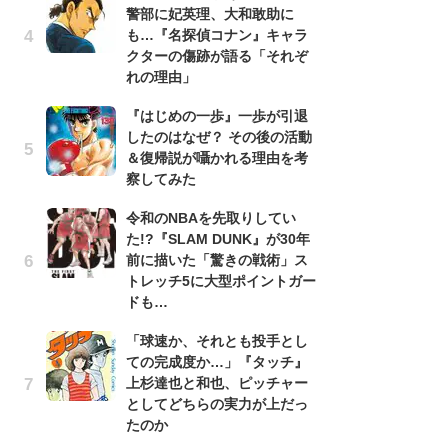
警部に妃英理、大和敢助に
南
も…『名探偵コナン』キャラ
ッ
クターの傷跡が語る「それぞ
ち
れの理由」
『はじめの一歩』一歩が引退
『
したのはなぜ？ その後の活動
残
＆復帰説が囁かれる理由を考
ー
察してみた
な
イ
令和のNBAを先取りしてい
た!?『SLAM DUNK』が30年
『
前に描いた「驚きの戦術」ス
に
トレッチ5に大型ポイントガー
も
ドも…
を
役
「球速か、それとも投手とし
ての完成度か…」『タッチ』
ア
上杉達也と和也、ピッチャー
ー
としてどちらの実力が上だっ
場
たのか
ァ