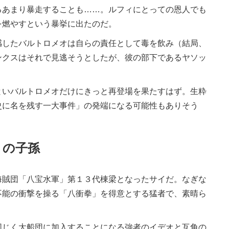
あまり暴走することも……。ルフィにとっての恩人でも
を燃やすという暴挙に出たのだ。
したバルトロメオは自らの責任として毒を飲み（結局、
ンクスはそれで見逃そうとしたが、彼の部下であるヤソッ
いバルトロメオだけにきっと再登場を果たすはず。生粋
史に名を残す一大事件」の発端になる可能性もありそう
」の子孫
賊団「八宝水軍」第１３代棟梁となったサイだ。なぎな
不能の衝撃を操る「八衝拳」を得意とする猛者で、素晴ら
じく大船団に加入することになる強者のイデオと互角の