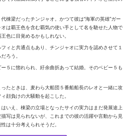
代棟梁だったチンジャオ。かつて彼は“海軍の英雄”ガー
ャオは覇王色を含む覇気の使い手として名を馳せた人物で
覇王色に目覚めるかもしれない。
フィと共通点もあり、チンジャオに実力を認めさせて１
るだろう。
ー５に惚れられ、紆余曲折あって結婚。そのベビー５も
ったときは、麦わら大船団５番船船長のレオと一緒に攻
フィ顔負けの大騒動を起こした。
はいえ、棟梁の立場となったサイの実力はまだ発展途上
だ描写は見られないが、これまでの彼の活躍や言動から見
能性は十分考えられそうだ。