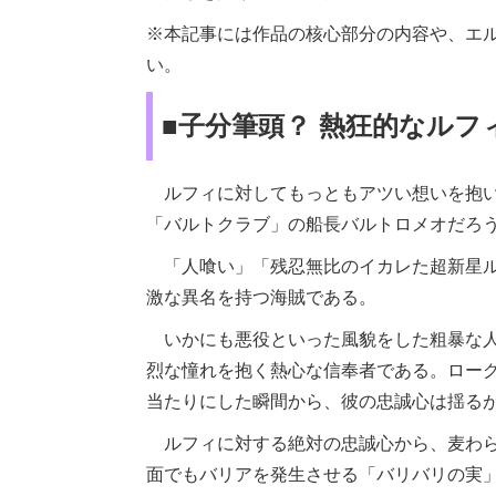
※本記事には作品の核心部分の内容や、エ
い。
■子分筆頭？ 熱狂的なルフ
ルフィに対してもっともアツい想いを抱い
「バルトクラブ」の船長バルトロメオだろ
「人喰い」「残忍無比のイカレた超新星ル
激な異名を持つ海賊である。
いかにも悪役といった風貌をした粗暴な人
烈な憧れを抱く熱心な信奉者である。ロー
当たりにした瞬間から、彼の忠誠心は揺る
ルフィに対する絶対の忠誠心から、麦わら
面でもバリアを発生させる「バリバリの実