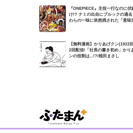
『ONEPIECE』主役一行なのに
け!? ナミの出自にブルックの過去も
わらの一味に依然残された「意味
謎」
【無料漫画】かりあげクン(1922回
2回配信!「社長の書き初め」かり
ンの役割は...!?/植田まさし