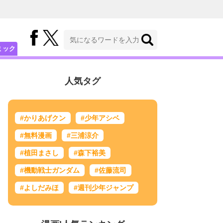
ミック
人気タグ
#かりあげクン
#少年アシベ
#無料漫画
#三浦涼介
#植田まさし
#森下裕美
#機動戦士ガンダム
#佐藤流司
#よしだみほ
#週刊少年ジャンプ