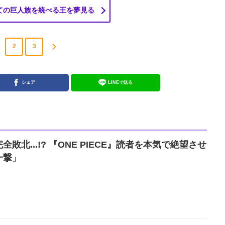
ての巨人族を統べる王を夢見る
2
3
シェア
LINEで送る
敗北...!? 『ONE PIECE』読者を本気で絶望させ
一撃」