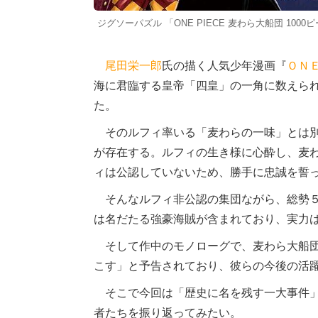
ジグソーパズル 「ONE PIECE 麦わら大船団 10
尾田栄一郎
氏の描く人気少年漫画『
ＯＮＥ
海に君臨する皇帝「四皇」の一角に数えら
た。
そのルフィ率いる「麦わらの一味」とは別
が存在する。ルフィの生き様に心酔し、麦
ィは公認していないため、勝手に忠誠を誓
そんなルフィ非公認の集団ながら、総勢５
は名だたる強豪海賊が含まれており、実力
そして作中のモノローグで、麦わら大船団
こす」と予告されており、彼らの今後の活
そこで今回は「歴史に名を残す一大事件」
者たちを振り返ってみたい。