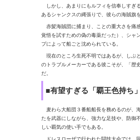
しかし、あまりにもルフィを信奉しすぎる
あるシャンクスの縄張りで、彼らの海賊旗
赤髪海賊団に捕まり、ことの重大さを痛感
覚悟を試すための偽の毒薬だった）、シャ
プによって船ごと沈められている。
現在のところ生死不明ではあるが、しぶと
のトラブルメーカーである彼こそが、「歴
だ。
■有望すぎる「覇王色持ち
麦わら大船団３番船船長を務めるのが、海
たを武器にしながら、強力な足技や、防御
しい覇気の使い手でもある。
ドレスローザで行われた闘技大会では、同