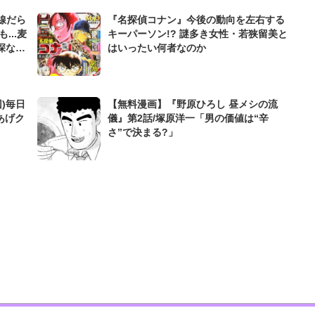
伏線だら
『名探偵コナン』今後の動向を左右する
...麦
キーパーソン!? 謎多き女性・若狭留美と
深な
はいったい何者なのか
)毎日
【無料漫画】『野原ひろし 昼メシの流
あげク
儀』第2話/塚原洋一「男の価値は“辛
さ”で決まる?」