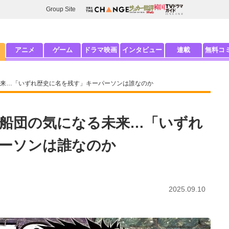
Group Site
アニメ
ゲーム
ドラマ映画
インタビュー
連載
無料コ
来…「いずれ歴史に名を残す」キーパーソンは誰なのか
船団の気になる未来…「いずれ
ーソンは誰なのか
2025.09.10