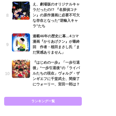
え、劇場版のオリジナルキャ
努
ラだったの!? 『名探偵コナ
ジ
ン』の原作漫画に必要不可欠
鬼
な存在となった“逆輸入キャ
の
ラ”たち
怖
連載46年の歴史に幕…4コマ
代
漫画『かりあげクン』が最終
加
回 作者・植田まさし氏「ま
思
だ実感ありません」
「
『はじめの一歩』「一歩引退
て
後」“一歩引退後”の「ライバ
上
ルたちの現在」ヴォルグ・ザ
と
ンギエフに千堂武士、間柴了
た
にウォーリー、宮田一郎は？
ラン
ランキング一覧