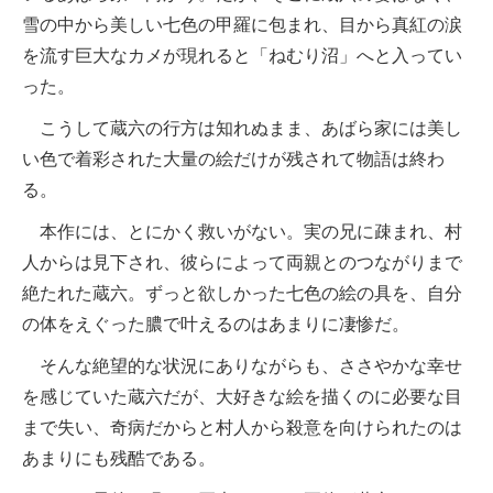
雪の中から美しい七色の甲羅に包まれ、目から真紅の涙
を流す巨大なカメが現れると「ねむり沼」へと入ってい
った。
こうして蔵六の行方は知れぬまま、あばら家には美し
い色で着彩された大量の絵だけが残されて物語は終わ
る。
本作には、とにかく救いがない。実の兄に疎まれ、村
人からは見下され、彼らによって両親とのつながりまで
絶たれた蔵六。ずっと欲しかった七色の絵の具を、自分
の体をえぐった膿で叶えるのはあまりに凄惨だ。
そんな絶望的な状況にありながらも、ささやかな幸せ
を感じていた蔵六だが、大好きな絵を描くのに必要な目
まで失い、奇病だからと村人から殺意を向けられたのは
あまりにも残酷である。