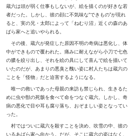
蔵六は頭が弱く仕事もしないが、絵を描くのが好きな若
者だった。しかし、彼の顔に不気味な“できもの”が現れ
ると、実の兄・太郎によって「ねむり沼」近くの森のあ
ばら家へと追いやられる。
その後、蔵六が発症した原因不明の奇病は悪化し、体
中ができもので覆われた。痛みに耐えながら小刀で七色
の膿を絞り出し、それを絵の具にして喜んで絵を描いて
いたのだが、あまりの悪臭と醜い姿に村人たちは蔵六の
ことを「怪物」だと迫害するようになる。
唯一の救いであった母親の来訪も禁じられ、生きるた
めに虫や獣の死骸を食べて命をつなぐ蔵六。しかし、奇
病の悪化で目や耳も腐り落ち、おぞましい姿となってい
った。
村ではついに蔵六を殺すことを決め、吹雪の中、彼の
いるあばら家へ向かう。だが、そこに蔵六の姿はなく、