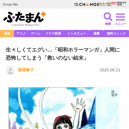
Group Site
検索
メニュー
漫画
アニメ
ゲーム
ドラマ映画
インタビュー
連載
無料コミック
生々しくてエグい…「昭和ホラーマンガ」人間に
恐怖してしまう「救いのない結末」
高塔琳子
2025.08.21