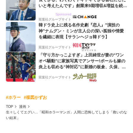
いと考えたんです」創業来9期増収&増益を続け
るWebマーケティング会社のアイデンティティ
Sponsored
双葉社グループサイト
韓ドラ史上に残る名作史劇『恋人』”演技の
神”ナムグン・ミンが主人公の深い孤独や情愛
を繊細に表現【サランヘジョ韓ドラ】
双葉社グループサイト
「守り方かっこよすぎ」上田綺世が妻の“ワン
オペ騒動”に家族写真でアンサー!ボールも嫁の
炎上も収める“神対応”に新婚の板倉、久保、長
友夫妻も続々エール!
双葉社グループサイト
#ホラー
#楳図かずお
TOP
漫画
生々しくてエグい…「昭和ホラーマンガ」人間に恐怖してしまう「救いのな
い結末」