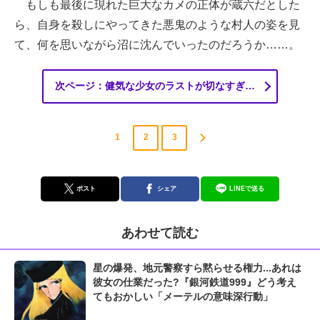
もしも最後に現れた巨大なカメの正体が蔵六だとした
ら、自身を殺しにやってきた悪鬼のような村人の姿を見
て、何を思いながら沼に沈んでいったのだろうか……。
次ページ：健気な少女のラストが切なすぎ…
1
2
3
ポスト
シェア
LINEで送る
あわせて読む
星の爆発、地元警察すら黙らせる権力...あれは
彼女の仕業だった?『銀河鉄道999』どう考え
てもおかしい「メーテルの意味深行動」