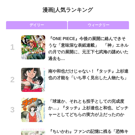
漫画
|
人気ランキング
デイリー
ウィークリー
『ONE PIECE』今後の展開に絡んできそ
うな「意味深な表紙連載」 「神」エネル
の月での展開に、元王下七武海の謎めいた
過去も…
南や和也だけじゃない！『タッチ』上杉達
也の才能を「いち早く見出した人物たち」
「球速か、それとも投手としての完成度
か…」『タッチ』上杉達也と和也、ピッチ
ャーとしてどちらの実力が上だったのか
『ちいかわ』ファンの記憶に残る「恐怖キ