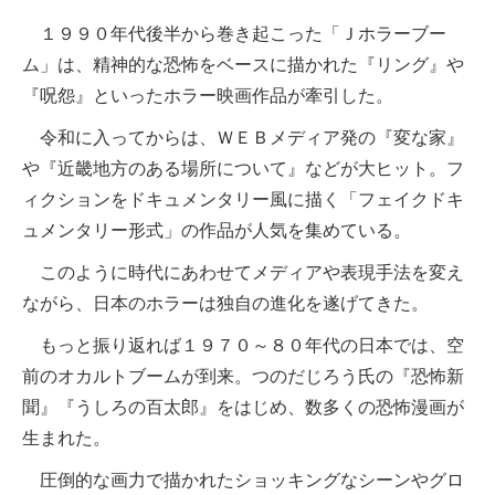
１９９０年代後半から巻き起こった「Ｊホラーブー
ム」は、精神的な恐怖をベースに描かれた『リング』や
『呪怨』といったホラー映画作品が牽引した。
令和に入ってからは、ＷＥＢメディア発の『変な家』
や『近畿地方のある場所について』などが大ヒット。フ
ィクションをドキュメンタリー風に描く「フェイクドキ
ュメンタリー形式」の作品が人気を集めている。
このように時代にあわせてメディアや表現手法を変え
ながら、日本のホラーは独自の進化を遂げてきた。
もっと振り返れば１９７０～８０年代の日本では、空
前のオカルトブームが到来。つのだじろう氏の『恐怖新
聞』『うしろの百太郎』をはじめ、数多くの恐怖漫画が
生まれた。
圧倒的な画力で描かれたショッキングなシーンやグロ