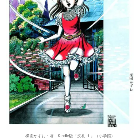
楳図かずお・著 Kindle版『洗礼 １』（小学館）