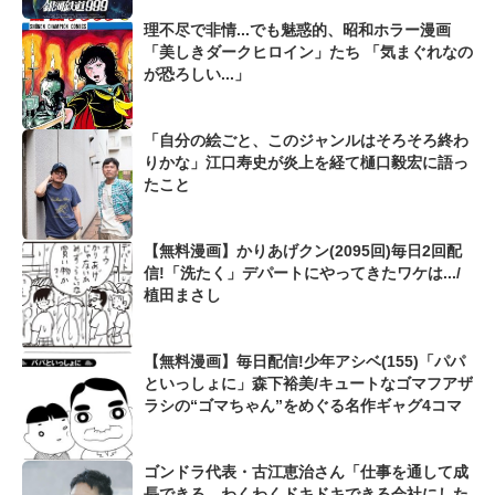
理不尽で非情...でも魅惑的、昭和ホラー漫画
「美しきダークヒロイン」たち 「気まぐれなの
が恐ろしい...」
「自分の絵ごと、このジャンルはそろそろ終わ
りかな」江口寿史が炎上を経て樋口毅宏に語っ
たこと
【無料漫画】かりあげクン(2095回)毎日2回配
信!「洗たく」デパートにやってきたワケは.../
植田まさし
【無料漫画】毎日配信!少年アシベ(155)「パパ
といっしょに」森下裕美/キュートなゴマフアザ
ラシの“ゴマちゃん”をめぐる名作ギャグ4コマ
ゴンドラ代表・古江恵治さん「仕事を通して成
長できる、わくわくドキドキできる会社にした