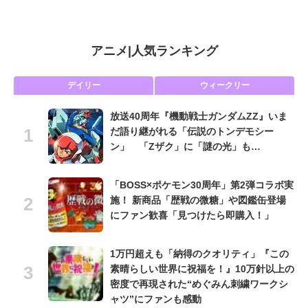
アニメ
|
人気ランキング
デイリー
ウィークリー
放送40周年『機動戦士ガンダムZZ』いま
だ語り継がれる「伝説のトンデモシー
ン」 「Zザク」に「謎の光」も…
「BOSS×ポケモン30周年」第2弾コラボ実
施！ 新商品「歴戦の微糖」や図鑑缶登場
にファン歓喜「見つけたら即購入！」
1万円超えも「納得のクオリティ」『この
素晴らしい世界に祝福を！』10万針以上の
密度で再現された“めぐみん刺繍ワークシ
ャツ”にファンも感動