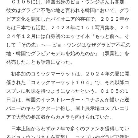
Ｃ１０５には、韓国出身のピョ・ウンジさんも参加。
彼女はグラビア不毛の地と言われる韓国において、グラ
ビア文化を開拓したパイオニア的存在で、２０２２年か
らは日本でも活動。２０２３年に１ｓｔ写真集を、２０
２４年１２月には自身初のエッセイ本『もっと前へ、そ
して「その先」へ― ピョ・ウンジはなぜグラビア不毛の
地・韓国でグラビアモデルを始めたのか』（双葉社）を
発売したことも話題になった。
初参加のコミックマーケットは、２０２４年の夏に開
催された「コミックマーケット１０４」で、それ以降コ
スプレに興味を持つようになったという。Ｃ１０５の１
日目は、韓国のイラストレーター・ユナさんが描いた逆
バニーのキャラクターに扮し、屋上展示場コスプレエリ
アで大勢の参加者からカメラを向けられていた。
日本上陸からわずか２年で多くのファンを獲得してい
るピョ・ウンジさんを直撃し、コスプレやグラビア活動