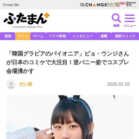
Group Site
検索
メニュー
漫画
アニメ
ゲーム
ドラマ映画
インタビュー
連載
無料コミック
「韓国グラビアのパイオニア」ピョ・ウンジさん
が日本のコミケで大注目！逆バニー姿でコスプレ
会場沸かす
だい坊
2025.01.15