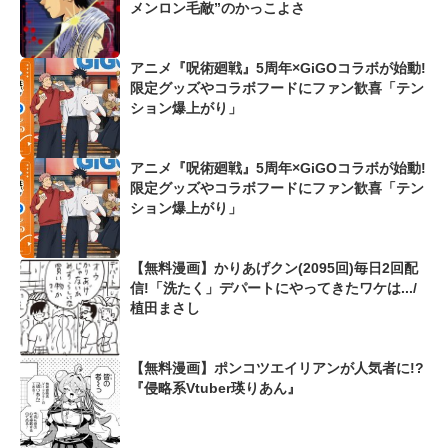
メンロン毛敵”のかっこよさ
アニメ『呪術廻戦』5周年×GiGOコラボが始動!
限定グッズやコラボフードにファン歓喜「テン
ション爆上がり」
アニメ『呪術廻戦』5周年×GiGOコラボが始動!
限定グッズやコラボフードにファン歓喜「テン
ション爆上がり」
【無料漫画】かりあげクン(2095回)毎日2回配
信!「洗たく」デパートにやってきたワケは.../
植田まさし
【無料漫画】ポンコツエイリアンが人気者に!?
『侵略系Vtuber瑛りあん』