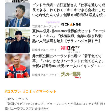
ゴンドラ代表・古江恵治さん「仕事を通して成
長できる、わくわくドキドキできる会社にした
いと考えたんです」創業来9期増収&増益を続け
るWebマーケティング会社のアイデンティティ
Sponsored
双葉社グループサイト
夏休み必見2作!Netflix世界的大ヒット『エージ
ェント・キム』『鉄槌教師』無敵の強さ炸裂!
熱い人間描写も魅力【サランヘジョ韓ドラ】
双葉社グループサイト
井の頭公園にハーランド出現!?「若干似てて
草」「いや、かなりハーランドに似てるんよ」
金髪&背番号9の大男の“一人バイキング・ロ
ー”映像が話題!「元気をもらった」
双葉社グループサイト
#コスプレ
#コミックマーケット
TOP
アニメ
「韓国グラビアのパイオニア」ピョ・ウンジさんが日本のコミケで大注目！
逆バニー姿でコスプレ会場沸かす