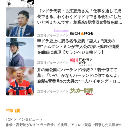
ゴンドラ代表・古江恵治さん「仕事を通して成
長できる、わくわくドキドキできる会社にした
いと考えたんです」創業来9期増収&増益を続け
るWebマーケティング会社のアイデンティティ
Sponsored
双葉社グループサイト
韓ドラ史上に残る名作史劇『恋人』”演技の
神”ナムグン・ミンが主人公の深い孤独や情愛
を繊細に表現【サランヘジョ韓ドラ】
双葉社グループサイト
井の頭公園にハーランド出現!?「若干似てて
草」「いや、かなりハーランドに似てるんよ」
金髪&背番号9の大男の“一人バイキング・ロ
ー”映像が話題!「元気をもらった」
双葉社グループサイト
#福山潤
TOP
インタビュー
俳優・高野洸がレギュラー声優に初挑戦、アフレコ現場で目撃した共演者の