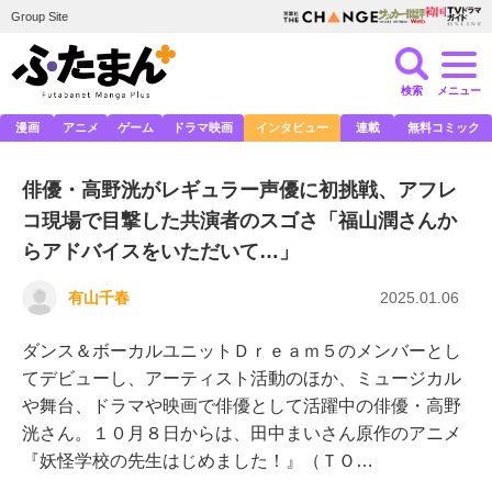
Group Site
検索
メニュー
漫画
アニメ
ゲーム
ドラマ映画
インタビュー
連載
無料コミック
俳優・高野洸がレギュラー声優に初挑戦、アフレ
コ現場で目撃した共演者のスゴさ「福山潤さんか
らアドバイスをいただいて…」
有山千春
2025.01.06
ダンス＆ボーカルユニットＤｒｅａｍ５のメンバーとし
てデビューし、アーティスト活動のほか、ミュージカル
や舞台、ドラマや映画で俳優として活躍中の俳優・高野
洸さん。１０月８日からは、田中まいさん原作のアニメ
『妖怪学校の先生はじめました！』（ＴＯ…