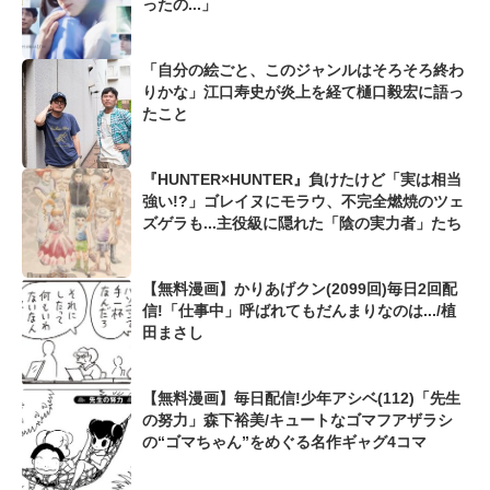
ったの...」
「自分の絵ごと、このジャンルはそろそろ終わ
りかな」江口寿史が炎上を経て樋口毅宏に語っ
たこと
『HUNTER×HUNTER』負けたけど「実は相当
強い!?」ゴレイヌにモラウ、不完全燃焼のツェ
ズゲラも...主役級に隠れた「陰の実力者」たち
【無料漫画】かりあげクン(2099回)毎日2回配
信!「仕事中」呼ばれてもだんまりなのは.../植
田まさし
【無料漫画】毎日配信!少年アシベ(112)「先生
の努力」森下裕美/キュートなゴマフアザラシ
の“ゴマちゃん”をめぐる名作ギャグ4コマ