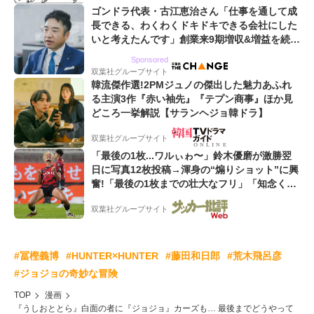
ゴンドラ代表・古江恵治さん「仕事を通して成
長できる、わくわくドキドキできる会社にした
いと考えたんです」創業来9期増収&増益を続け
るWebマーケティング会社のアイデンティティ
Sponsored
双葉社グループサイト
韓流傑作選!2PMジュノの傑出した魅力あふれ
る主演3作『赤い袖先』『テプン商事』ほか見
どころ一挙解説【サランヘジョ韓ドラ】
双葉社グループサイト
「最後の1枚...ワルぃゎ〜」鈴木優磨が激勝翌
日に写真12枚投稿→渾身の“煽りショット”に興
奮!「最後の1枚までの壮大なフリ」「知念くん
のことどんだけ好きなんよw」
双葉社グループサイト
#冨樫義博
#HUNTER×HUNTER
#藤田和日郎
#荒木飛呂彦
#ジョジョの奇妙な冒険
TOP
漫画
『うしおととら』白面の者に『ジョジョ』カーズも… 最後までどうやって