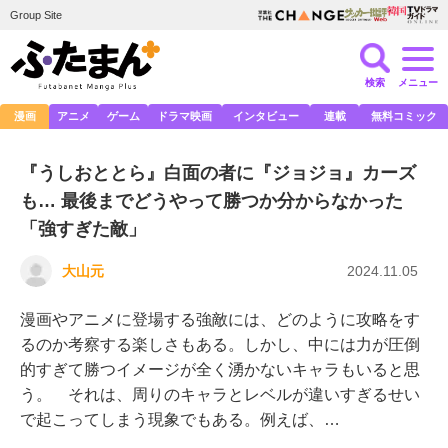
Group Site
検索
メニュー
漫画
アニメ
ゲーム
ドラマ映画
インタビュー
連載
無料コミック
『うしおととら』白面の者に『ジョジョ』カーズ
も… 最後までどうやって勝つか分からなかった
「強すぎた敵」
大山元
2024.11.05
漫画やアニメに登場する強敵には、どのように攻略をす
るのか考察する楽しさもある。しかし、中には力が圧倒
的すぎて勝つイメージが全く湧かないキャラもいると思
う。 それは、周りのキャラとレベルが違いすぎるせい
で起こってしまう現象でもある。例えば、…