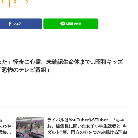
1
2
シェア
LINEで送る
た」怪奇に心霊、未確認生命体まで...昭和キッズ
「恐怖のテレビ番組」
..
ライバルはYouTuberやVTuber...『ちゃ
あわや
お』編集長に聞いた女子小学生読者と“キ
恐怖の
ダルト”層、両方の心をつかみ続ける理由