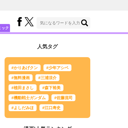
ミック
人気タグ
#かりあげクン
#少年アシベ
#無料漫画
#三浦涼介
#植田まさし
#森下裕美
#機動戦士ガンダム
#佐藤流司
#よしだみほ
#江口寿史