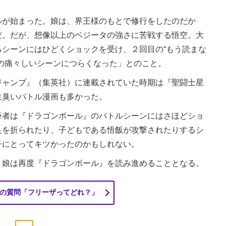
が始まった。娘は、界王様のもとで修行をしたのだか
だ。だが、想像以上のベジータの強さに苦戦する悟空。大
シーンにはひどくショックを受け、２回目の“もう読まな
の痛々しいシーンにつらくなった」とのこと。
ャンプ』（集英社）に連載されていた時期は『聖闘士星
生臭いバトル漫画も多かった。
者は『ドラゴンボール』のバトルシーンにはさほどショ
足を折られたり、子どもである悟飯が攻撃されたりするシ
子にとってキツかったのかもしれない。
娘は再度『ドラゴンボール』を読み進めることとなる。
の質問「フリーザってどれ？」