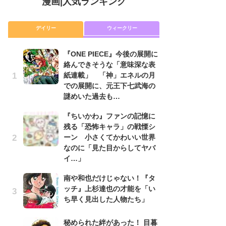
漫画
|
人気ランキング
デイリー
ウィークリー
『ONE PIECE』今後の展開に
舞
絡んできそうな「意味深な表
編
紙連載」 「神」エネルの月
禁
での展開に、元王下七武海の
「
謎めいた過去も…
連
『ちいかわ』ファンの記憶に
『O
残る「恐怖キャラ」の戦慄シ
絡
ーン 小さくてかわいい世界
紙
なのに「見た目からしてヤバ
で
イ…」
謎
南や和也だけじゃない！『タ
令
ッチ』上杉達也の才能を「い
た!
ち早く見出した人物たち」
前
ト
ド
秘められた絆があった！ 目暮