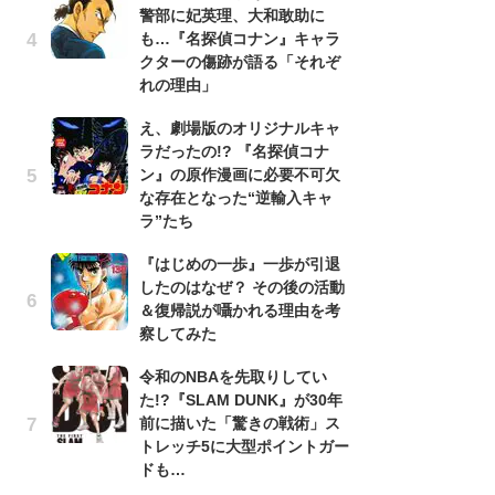
警部に妃英理、大和敢助に
南
も…『名探偵コナン』キャラ
ッ
クターの傷跡が語る「それぞ
ち
れの理由」
え、劇場版のオリジナルキャ
『
ラだったの!? 『名探偵コナ
残
ン』の原作漫画に必要不可欠
ー
な存在となった“逆輸入キャ
な
ラ”たち
イ
『はじめの一歩』一歩が引退
ア
したのはなぜ？ その後の活動
ー
＆復帰説が囁かれる理由を考
場
察してみた
ァ
令和のNBAを先取りしてい
努
た!?『SLAM DUNK』が30年
ジ
前に描いた「驚きの戦術」ス
鬼
トレッチ5に大型ポイントガー
の
ドも…
怖