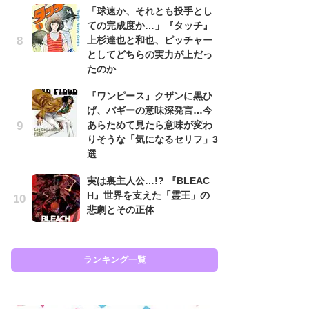
「球速か、それとも投手とし
代
ての完成度か…」『タッチ』
加
上杉達也と和也、ピッチャー
思
としてどちらの実力が上だっ
「
たのか
て
『ワンピース』クザンに黒ひ
上
げ、バギーの意味深発言…今
と
あらためて見たら意味が変わ
た
りそうな「気になるセリフ」3
原
選
闘
実は裏主人公…!? 『BLEAC
ア
H』世界を支えた「霊王」の
の
悲劇とその正体
ラン
ランキング一覧