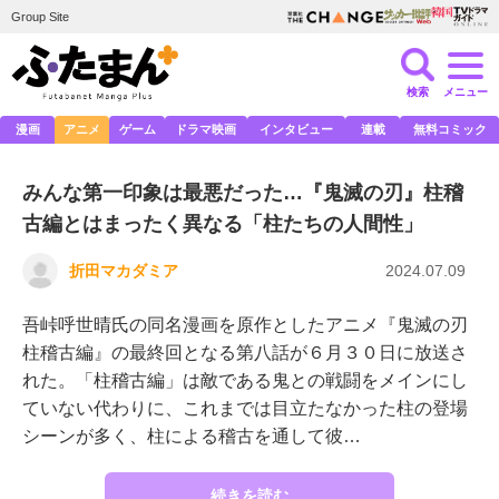
Group Site
検索
メニュー
漫画
アニメ
ゲーム
ドラマ映画
インタビュー
連載
無料コミック
みんな第一印象は最悪だった…『鬼滅の刃』柱稽
古編とはまったく異なる「柱たちの人間性」
折田マカダミア
2024.07.09
吾峠呼世晴氏の同名漫画を原作としたアニメ『鬼滅の刃
柱稽古編』の最終回となる第八話が６月３０日に放送さ
れた。「柱稽古編」は敵である鬼との戦闘をメインにし
ていない代わりに、これまでは目立たなかった柱の登場
シーンが多く、柱による稽古を通して彼…
続きを読む