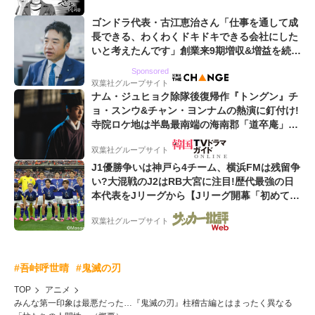
ゴンドラ代表・古江恵治さん「仕事を通して成
長できる、わくわくドキドキできる会社にした
いと考えたんです」創業来9期増収&増益を続け
るWebマーケティング会社のアイデンティティ
Sponsored
双葉社グループサイト
ナム・ジュヒョク除隊後復帰作『トングン』チ
ョ・スンウ&チャン・ヨンナムの熱演に釘付け!
寺院ロケ地は半島最南端の海南郡「道卒庵」
【韓ドラから始める韓国旅行】
双葉社グループサイト
J1優勝争いは神戸ら4チーム、横浜FMは残留争
い?大混戦のJ2はRB大宮に注目!歴代最強の日
本代表をJリーグから【Jリーグ開幕「初めての
秋春制」の大激論】(6)
双葉社グループサイト
#吾峠呼世晴
#鬼滅の刃
TOP
アニメ
みんな第一印象は最悪だった…『鬼滅の刃』柱稽古編とはまったく異なる