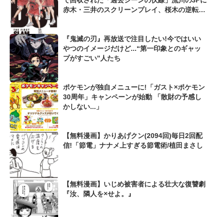
で回収された「過去シーンの伏線」流川の3Pに
赤木・三井のスクリーンプレイ、桜木の逆転シ
ュートも...
『鬼滅の刃』再放送で注目したい!今ではいい
やつのイメージだけど...“第一印象とのギャッ
プがすごい”人たち
ポケモンが独自メニューに!「ガスト×ポケモン
30周年」キャンペーンが始動 「散財の予感し
かしない...」
【無料漫画】かりあげクン(2094回)毎日2回配
信!「節電」ナナメ上すぎる節電術/植田まさし
【無料漫画】いじめ被害者による壮大な復讐劇
『汝、隣人を×せよ。』