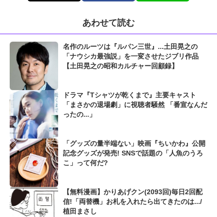
あわせて読む
名作のルーツは『ルパン三世』...土田晃之の
「ナウシカ最強説」を一変させたジブリ作品
【土田晃之の昭和カルチャー回顧録】
ドラマ『Tシャツが乾くまで』主要キャスト
「まさかの退場劇」に視聴者騒然 「番宣なんだ
ったの...」
「グッズの量半端ない」映画『ちいかわ』公開
記念グッズが発売! SNSで話題の「人魚のうろ
こ」って何だ?
【無料漫画】かりあげクン(2093回)毎日2回配
信!「両替機」お札を入れたら出てきたのは.../
植田まさし