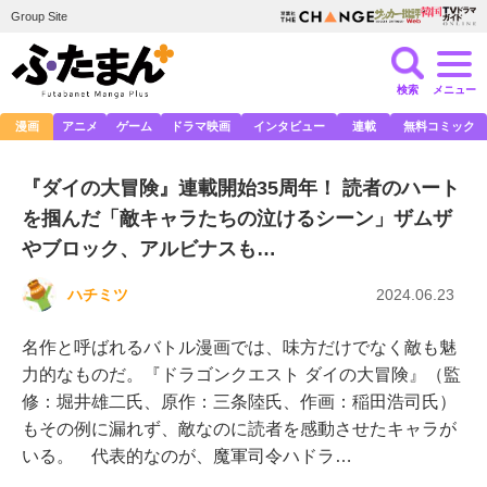
Group Site
検索
メニュー
漫画
アニメ
ゲーム
ドラマ映画
インタビュー
連載
無料コミック
『ダイの大冒険』連載開始35周年！ 読者のハート
を掴んだ「敵キャラたちの泣けるシーン」ザムザ
やブロック、アルビナスも…
ハチミツ
2024.06.23
名作と呼ばれるバトル漫画では、味方だけでなく敵も魅
力的なものだ。『ドラゴンクエスト ダイの大冒険』（監
修：堀井雄二氏、原作：三条陸氏、作画：稲田浩司氏）
もその例に漏れず、敵なのに読者を感動させたキャラが
いる。 代表的なのが、魔軍司令ハドラ…