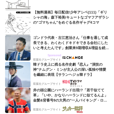
【無料漫画】毎日配信!少年アシベ(111)「ギリ
シャの海」森下裕美/キュートなゴマフアザラシ
の“ゴマちゃん”をめぐる名作ギャグ4コマ
ゴンドラ代表・古江恵治さん「仕事を通して成
長できる、わくわくドキドキできる会社にした
いと考えたんです」創業来9期増収&増益を続け
るWebマーケティング会社のアイデンティティ
Sponsored
双葉社グループサイト
韓ドラ史上に残る名作史劇『恋人』”演技の
神”ナムグン・ミンが主人公の深い孤独や情愛
を繊細に表現【サランヘジョ韓ドラ】
双葉社グループサイト
井の頭公園にハーランド出現!?「若干似てて
草」「いや、かなりハーランドに似てるんよ」
金髪&背番号9の大男の“一人バイキング・ロ
ー”映像が話題!「元気をもらった」
双葉社グループサイト