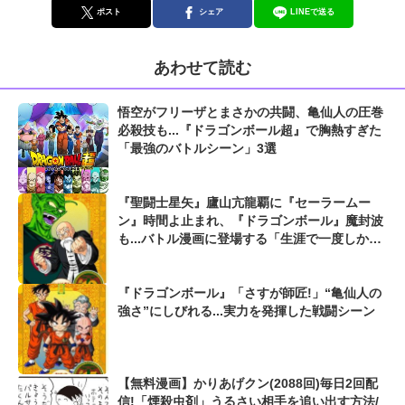
ポスト
シェア
LINEで送る
あわせて読む
悟空がフリーザとまさかの共闘、亀仙人の圧巻
必殺技も...『ドラゴンボール超』で胸熱すぎた
「最強のバトルシーン」3選
『聖闘士星矢』廬山亢龍覇に『セーラームー
ン』時間よ止まれ、『ドラゴンボール』魔封波
も...バトル漫画に登場する「生涯で一度しか使
えない必殺技」
『ドラゴンボール』「さすが師匠!」“亀仙人の
強さ”にしびれる...実力を発揮した戦闘シーン
【無料漫画】かりあげクン(2088回)毎日2回配
信!「煙殺虫剤」うるさい相手を追い出す方法/