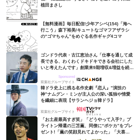
植田まさし
【無料漫画】毎日配信!少年アシベ(154)「海へ
行こう」森下裕美/キュートなゴマフアザラシ
の“ゴマちゃん”をめぐる名作ギャグ4コマ
ゴンドラ代表・古江恵治さん「仕事を通して成
長できる、わくわくドキドキできる会社にした
いと考えたんです」創業来9期増収&増益を続け
るWebマーケティング会社のアイデンティティ
Sponsored
双葉社グループサイト
韓ドラ史上に残る名作史劇『恋人』”演技の
神”ナムグン・ミンが主人公の深い孤独や情愛
を繊細に表現【サランヘジョ韓ドラ】
双葉社グループサイト
「お土産最高すぎ笑」「どうやって入手?」ブ
ライトン帰還の三笘薫、同僚に“ポケカ”をプレ
ゼント!「薫の笑顔見れてよかった」「大喜び
のリュテル可愛すぎ」