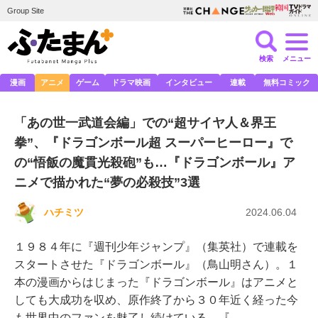
Group Site
検索
メニュー
漫画
アニメ
ゲーム
ドラマ映画
インタビュー
連載
無料コミック
「あの世一武道会編」での“超サイヤ人＆界王
拳”、『ドラゴンボール超 スーパーヒーロー』で
の“悟飯の魔貫光殺砲”も…『ドラゴンボール』ア
ニメで描かれた“夢の必殺技”3選
ハチミツ
2024.06.04
１９８４年に『週刊少年ジャンプ』（集英社）で連載を
スタートさせた『ドラゴンボール』（鳥山明さん）。１
本の漫画からはじまった『ドラゴンボール』はアニメと
しても大成功を収め、原作終了から３０年近く経った今
も世界中のファンを魅了し続けている。『…