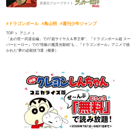
双葉社グループサイト
#ドラゴンボール
#鳥山明
#週刊少年ジャンプ
TOP
アニメ
「あの世一武道会編」での“超サイヤ人＆界王拳”、『ドラゴンボール超 スー
パーヒーロー』での“悟飯の魔貫光殺砲”も…『ドラゴンボール』アニメで描
かれた“夢の必殺技”3選（概要）