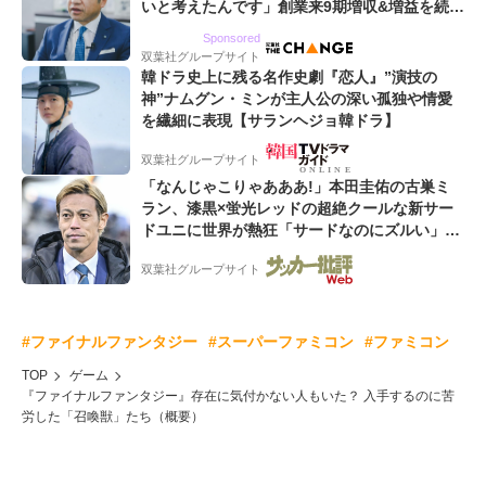
いと考えたんです」創業来9期増収&増益を続け
るWebマーケティング会社のアイデンティティ
Sponsored
双葉社グループサイト
韓ドラ史上に残る名作史劇『恋人』”演技の
神”ナムグン・ミンが主人公の深い孤独や情愛
を繊細に表現【サランヘジョ韓ドラ】
双葉社グループサイト
「なんじゃこりゃあああ!」本田圭佑の古巣ミ
ラン、漆黒×蛍光レッドの超絶クールな新サー
ドユニに世界が熱狂「サードなのにズルい」
「こりゃかっけえわ」
双葉社グループサイト
#ファイナルファンタジー
#スーパーファミコン
#ファミコン
TOP
ゲーム
『ファイナルファンタジー』存在に気付かない人もいた？ 入手するのに苦
労した「召喚獣」たち（概要）