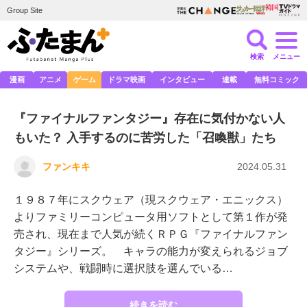
Group Site
検索
メニュー
漫画
アニメ
ゲーム
ドラマ映画
インタビュー
連載
無料コミック
『ファイナルファンタジー』存在に気付かない人
もいた？ 入手するのに苦労した「召喚獣」たち
ファンキキ
2024.05.31
１９８７年にスクウェア（現スクウェア・エニックス）
よりファミリーコンピュータ用ソフトとして第１作が発
売され、現在まで人気が続くＲＰＧ『ファイナルファン
タジー』シリーズ。 キャラの能力が変えられるジョブ
システムや、戦闘時に選択肢を選んでいる…
続きを読む