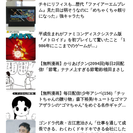
チキにリフィスも...歴代『ファイアーエムブレ
ム』見た目は弱そうなのに「めちゃくちゃ頼り
になった」強キャラたち
平成生まれがファミコンディスクシステム版
『メトロイド』を初プレイして驚いたこと 「1
986年にここまでのゲームが...」
【無料漫画】かりあげクン(2094回)毎日2回配
信!「節電」ナナメ上すぎる節電術/植田まさし
【無料漫画】毎日配信!少年アシベ(156)「チッ
トちゃんの贈り物」森下裕美/キュートなゴマフ
アザラシの“ゴマちゃん”をめぐる名作ギャグ4
コマ
ゴンドラ代表・古江恵治さん「仕事を通して成
長できる、わくわくドキドキできる会社にした