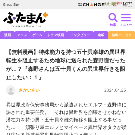
Group Site
検索
メニュー
漫画
アニメ
ゲーム
ドラマ映画
インタビュー
連載
無料コミック
【無料漫画】特殊能力を持つ五十貝幸雄の異世界
転生を阻止するため地球に送られた森野瞳だった
が…？『森野さんは五十貝くんの異世界行きを阻
止したい：１』
さかいあい
2024.04.25
異世界政府保安事務局から派遣されたエルフ・森野瞳に
課された重要任務。 それは異世界を崩壊させかねない
潜在力を持つ男・五十貝幸雄の転移を阻止する事だっ
た…！ 頑張り屋エルフとマイペース異世界オタクが繰
り広げる新感覚異世界転移阻止コメディ！！…