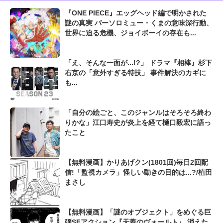
『ONE PIECE』エッグヘッド編で明かされた
謎の真実 バーソロミュー・くまの意味深行動、
世界に迫る危機、ジョイボーイの存在も...
「え、そんな一面が...!?」 ドラマ『相棒』杉下
右京の「意外すぎる特技」 事件解決のカギに
も...
「自分の絵ごと、このジャンルはそろそろ終わ
りかな」江口寿史が炎上を経て樋口毅宏に語っ
たこと
【無料漫画】かりあげクン(1801回)毎日2回配
信!「監視カメラ」怪しい動きの目的は...?/植田
まさし
【無料漫画】「謎のオブジェクト」をめぐる巨
弾SFアクション『天蓋のヴォールト』 消えた