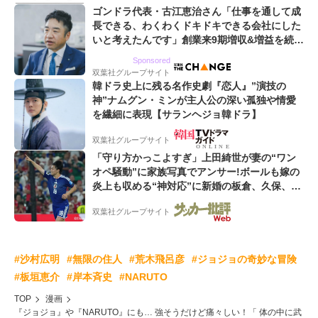
ゴンドラ代表・古江恵治さん「仕事を通して成
長できる、わくわくドキドキできる会社にした
いと考えたんです」創業来9期増収&増益を続け
るWebマーケティング会社のアイデンティティ
Sponsored
双葉社グループサイト
韓ドラ史上に残る名作史劇『恋人』”演技の
神”ナムグン・ミンが主人公の深い孤独や情愛
を繊細に表現【サランヘジョ韓ドラ】
双葉社グループサイト
「守り方かっこよすぎ」上田綺世が妻の“ワン
オペ騒動”に家族写真でアンサー!ボールも嫁の
炎上も収める“神対応”に新婚の板倉、久保、長
友夫妻も続々エール!
双葉社グループサイト
#沙村広明
#無限の住人
#荒木飛呂彦
#ジョジョの奇妙な冒険
#板垣恵介
#岸本斉史
#NARUTO
TOP
漫画
『ジョジョ』や『NARUTO』にも… 強そうだけど痛々しい！「 体の中に武