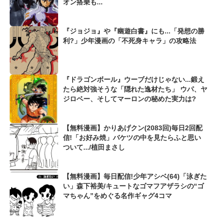
オン搭乗も...
『ジョジョ』や『幽遊白書』にも...「発想の勝
利?」少年漫画の「不死身キャラ」の攻略法
『ドラゴンボール』ウーブだけじゃない...鍛え
たら絶対強そうな「隠れた逸材たち」 ウパ、ヤ
ジロベー、そしてマーロンの秘めた実力は?
【無料漫画】かりあげクン(2083回)毎日2回配
信!「お好み焼」バケツの中を見たらふと思い
ついて.../植田まさし
【無料漫画】毎日配信!少年アシベ(64)「泳ぎた
い」森下裕美/キュートなゴマフアザラシの“ゴ
マちゃん”をめぐる名作ギャグ4コマ