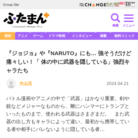
Group Site
検索
メニュー
漫画
アニメ
ゲーム
ドラマ映画
インタビュー
連載
無料コミック
『ジョジョ』や『NARUTO』にも… 強そうだけど
痛々しい！「 体の中に武器を隠している」強烈キ
ャラたち
大山元
2024.04.21
バトル漫画やアニメの中で「武器」はかなり重要。剣や
銃などメジャーなものから、鞭にハンマーにトランプと
いったものまで、使われる武器はさまざまだ。 また武
器の出し方もキャラによって違い、最初から携帯してい
る者や相手にバレないように隠している者…