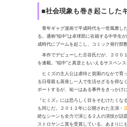
■社会現象も巻き起こした
青年ギャグ漫画で平成時代を一世風靡した
る。通称“稲中”は卓球部に在籍する中学生
成時代にブームを起こし、コミック発行部
本作でデビューした古谷氏だが、２００１
を連載。“稲中”と真逆ともいえるサスペン
ヒミズの主人公は虐待と貧困のなかで育っ
る日母親も蒸発し一人で生活せざるを得な
ポートするが、祐一はある事件をきっかけ
『ヒミズ』には恐ろしく目をそむけたくな
も同じだ。２０１２年に公開された主演・
絶なシーンも全力で演じる２人の演技が話
ストロヤンニ賞を受賞している。あまりに