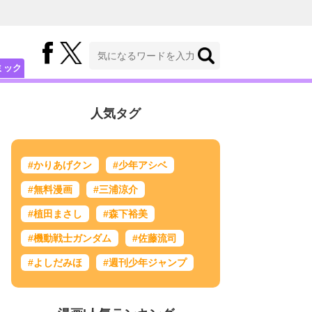
ミック
人気タグ
#かりあげクン
#少年アシベ
#無料漫画
#三浦涼介
#植田まさし
#森下裕美
#機動戦士ガンダム
#佐藤流司
#よしだみほ
#週刊少年ジャンプ