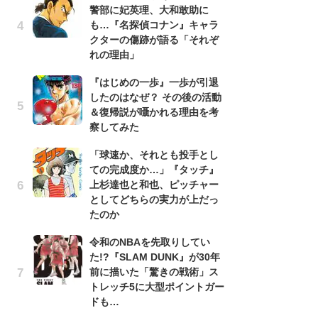
警部に妃英理、大和敢助に
南
も…『名探偵コナン』キャラ
ッ
クターの傷跡が語る「それぞ
ち
れの理由」
『はじめの一歩』一歩が引退
『
したのはなぜ？ その後の活動
残
＆復帰説が囁かれる理由を考
ー
察してみた
な
イ
「球速か、それとも投手とし
ての完成度か…」『タッチ』
『
上杉達也と和也、ピッチャー
に
としてどちらの実力が上だっ
も
たのか
を
役
令和のNBAを先取りしてい
た!?『SLAM DUNK』が30年
ア
前に描いた「驚きの戦術」ス
ー
トレッチ5に大型ポイントガー
場
ドも…
ァ