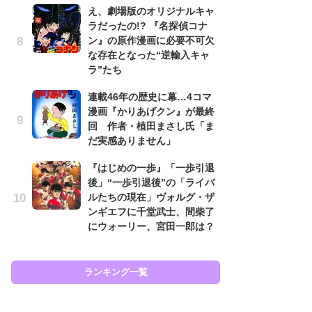
え、劇場版のオリジナルキャ
努
ラだったの!? 『名探偵コナ
ジ
ン』の原作漫画に必要不可欠
鬼
な存在となった“逆輸入キャ
の
ラ”たち
怖
連載46年の歴史に幕…4コマ
代
漫画『かりあげクン』が最終
加
回 作者・植田まさし氏「ま
思
だ実感ありません」
「
『はじめの一歩』「一歩引退
て
後」“一歩引退後”の「ライバ
上
ルたちの現在」ヴォルグ・ザ
と
ンギエフに千堂武士、間柴了
た
にウォーリー、宮田一郎は？
ラン
ランキング一覧