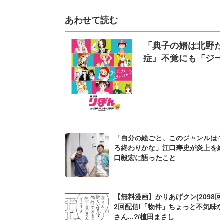
あわせて読む
「典子の婿は北野
症』不覚にも「ジ
「自分の絵ごと、このジャンルは
ろ終わりかな」江口寿史が炎上を
口毅宏に語ったこと
【無料漫画】かりあげクン(2098回
2回配信!「物件」ちょっと不気味
さん...?/植田まさし