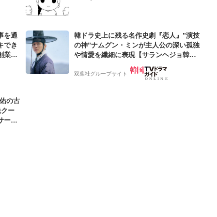
めぐる名作ギャグ4コマ
事を通
韓ドラ史上に残る名作史劇『恋人』”演技
キでき
の神”ナムグン・ミンが主人公の深い孤独
創業来
や情愛を繊細に表現【サランヘジョ韓ド
ケティン
ラ】
双葉社グループサイト
圭佑の古
絶クー
サード
わ」