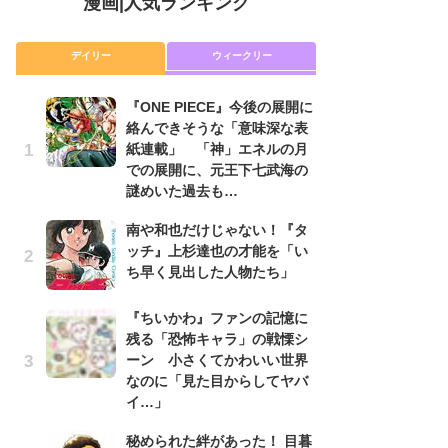
漫画
|
人気ランキング
デイリー
ウィークリー
『ONE PIECE』今後の展開に
舞
絡んできそうな「意味深な表
編
紙連載」 「神」エネルの月
禁
での展開に、元王下七武海の
「
謎めいた過去も…
連
南や和也だけじゃない！『タ
『O
ッチ』上杉達也の才能を「い
絡
ち早く見出した人物たち」
紙
で
謎
『ちいかわ』ファンの記憶に
残る「恐怖キャラ」の戦慄シ
令
ーン 小さくてかわいい世界
た!
なのに「見た目からしてヤバ
前
イ…」
ト
ド
秘められた絆があった！ 目暮