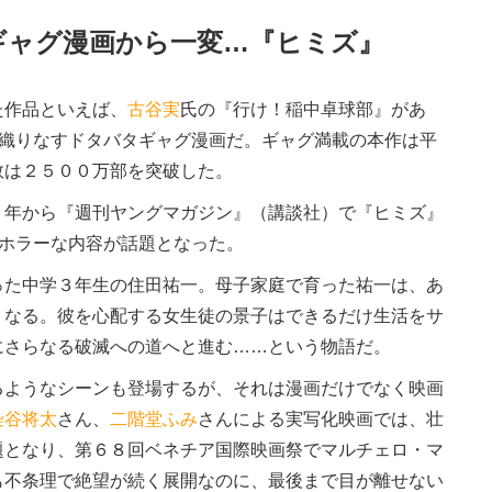
ギャグ漫画から一変…『ヒミズ』
作品といえば、
古谷実
氏の『行け！稲中卓球部』があ
が織りなすドタバタギャグ漫画だ。ギャグ満載の本作は平
数は２５００万部を突破した。
年から『週刊ヤングマガジン』（講談社）で『ヒミズ』
スホラーな内容が話題となった。
た中学３年生の住田祐一。母子家庭で育った祐一は、あ
くなる。彼を心配する女生徒の景子はできるだけ生活をサ
にさらなる破滅への道へと進む……という物語だ。
るようなシーンも登場するが、それは漫画だけでなく映画
染谷将太
さん、
二階堂ふみ
さんによる実写化映画では、壮
題となり、第６８回ベネチア国際映画祭でマルチェロ・マ
も不条理で絶望が続く展開なのに、最後まで目が離せない