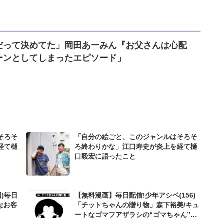
だって決めてた」岡田あーみん『お父さんは心配
ーンとしてしまったエピソード」
そろそ
「自分の絵ごと、このジャンルはそろそ
経て樋
ろ終わりかな」江口寿史が炎上を経て樋
口毅宏に語ったこと
)毎日
【無料漫画】毎日配信!少年アシベ(156)
なお客
「チットちゃんの贈り物」森下裕美/キュ
ートなゴマフアザラシの“ゴマちゃん”を