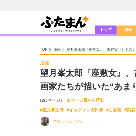
トップ
漫画
TOP
漫画
望月峯太郎『座敷女』、古谷実『ヒミズ』
漫画
望月峯太郎『座敷女』、
画家たちが描いた“あま
(2/3ページ)
１ページ目から読む
#望月峯太郎
#ギャグマンガ日和
#古谷実
#染
でかいペンギン