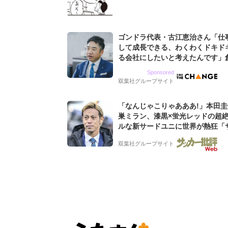
ゴンドラ代表・古江恵治さん「仕
して成長できる、わくわくドキド
る会社にしたいと考えたんです」
9期増収&増益を続けるWebマー
Sponsored
グ会社のアイデンティティ
双葉社グループサイト
「なんじゃこりゃあああ!」本田
巣ミラン、漆黒×蛍光レッドの超
ルな新サードユニに世界が熱狂「
なのにズルい」「こりゃかっけえ
双葉社グループサイト