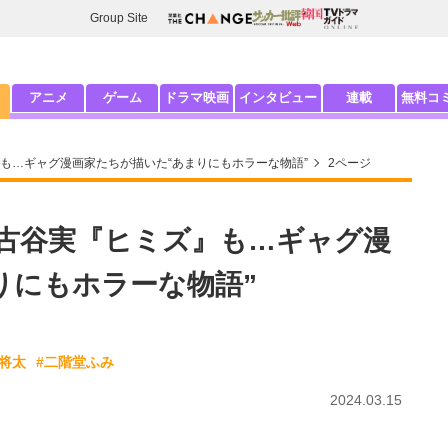
Group Site
アニメ
ゲーム
ドラマ映画
インタビュー
連載
無料コ
も…ギャグ漫画家たちが描いた“あまりにもホラーな物語”
2ページ
古谷実『ヒミズ』も…ギャグ漫
りにもホラーな物語”
谷将太
#二階堂ふみ
2024.03.15