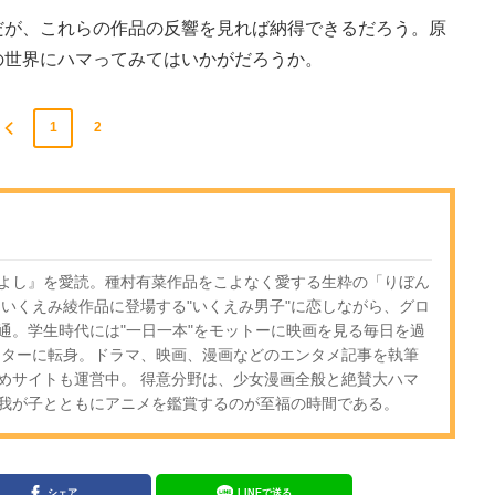
が、これらの作品の反響を見れば納得できるだろう。原
の世界にハマってみてはいかがだろうか。
1
2
よし』を愛読。種村有菜作品をこよなく愛する生粋の「りぼん
もいくえみ綾作品に登場する"いくえみ男子"に恋しながら、グロ
通。学生時代には"一日一本"をモットーに映画を見る毎日を過
イターに転身。ドラマ、映画、漫画などのエンタメ記事を執筆
めサイトも運営中。 得意分野は、少女漫画全般と絶賛大ハマ
我が子とともにアニメを鑑賞するのが至福の時間である。
シェア
LINEで送る