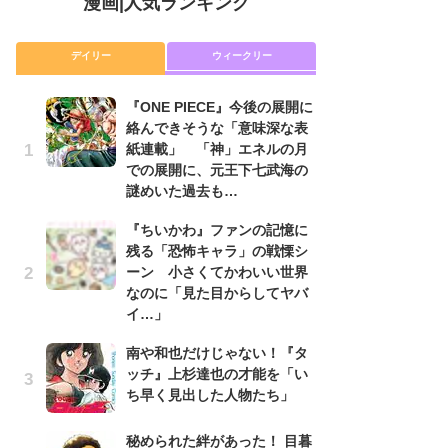
漫画
|
人気ランキング
デイリー
ウィークリー
『ONE PIECE』今後の展開に
舞
絡んできそうな「意味深な表
編
紙連載」 「神」エネルの月
禁
での展開に、元王下七武海の
「
謎めいた過去も…
連
『ちいかわ』ファンの記憶に
『O
残る「恐怖キャラ」の戦慄シ
絡
ーン 小さくてかわいい世界
紙
なのに「見た目からしてヤバ
で
イ…」
謎
南や和也だけじゃない！『タ
令
ッチ』上杉達也の才能を「い
た!
ち早く見出した人物たち」
前
ト
ド
秘められた絆があった！ 目暮