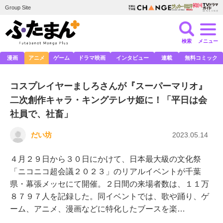
Group Site
検索
メニュー
漫画
アニメ
ゲーム
ドラマ映画
インタビュー
連載
無料コミック
コスプレイヤーましろさんが『スーパーマリオ』
二次創作キャラ・キングテレサ姫に！「平日は会
社員で、社畜」
だい坊
2023.05.14
４月２９日から３０日にかけて、日本最大級の文化祭
「ニコニコ超会議２０２３」のリアルイベントが千葉
県・幕張メッセにて開催。２日間の来場者数は、１１万
８７９７人を記録した。同イベントでは、歌や踊り、ゲ
ーム、アニメ、漫画などに特化したブースを楽…