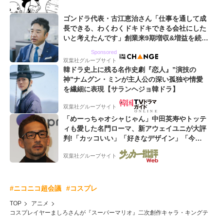
ゴンドラ代表・古江恵治さん「仕事を通して成
長できる、わくわくドキドキできる会社にした
いと考えたんです」創業来9期増収&増益を続け
るWebマーケティング会社のアイデンティティ
Sponsored
双葉社グループサイト
韓ドラ史上に残る名作史劇『恋人』”演技の
神”ナムグン・ミンが主人公の深い孤独や情愛
を繊細に表現【サランヘジョ韓ドラ】
双葉社グループサイト
「めーっちゃオシャじゃん」中田英寿やトッテ
ィも愛した名門ローマ、新アウェイユニが大評
判!「カッコいい」「好きなデザイン」「今年
は2nd買おうかな」
双葉社グループサイト
#ニコニコ超会議
#コスプレ
TOP
アニメ
コスプレイヤーましろさんが『スーパーマリオ』二次創作キャラ・キングテ