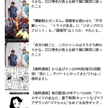
りかな」江口寿史が炎上を経て樋口毅宏に語っ
たこと
『機動戦士ガンダム』視聴者を惑わせた「不可
解シーン」 「ミライの生足」に「ジオングのコ
クピット」も...“謎描写”はミスか、それとも演
出か
「自分の絵ごと、このジャンルはそろそろ終わ
りかな」江口寿史が炎上を経て樋口毅宏に語っ
たこと
【無料漫画】かりあげクン(2095回)毎日2回配
信!「洗たく」デパートにやってきたワケは.../
植田まさし
【無料漫画】毎日配信!少年アシベ(109)「プー
ルサイドのあなた」森下裕美/キュートなゴマフ
アザラシの“ゴマちゃん”をめぐる名作ギャグ4
コマ