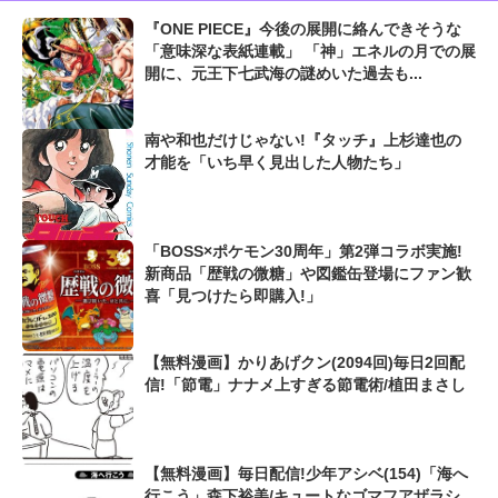
『ONE PIECE』今後の展開に絡んできそうな
「意味深な表紙連載」 「神」エネルの月での展
開に、元王下七武海の謎めいた過去も...
南や和也だけじゃない!『タッチ』上杉達也の
才能を「いち早く見出した人物たち」
「BOSS×ポケモン30周年」第2弾コラボ実施!
新商品「歴戦の微糖」や図鑑缶登場にファン歓
喜「見つけたら即購入!」
【無料漫画】かりあげクン(2094回)毎日2回配
信!「節電」ナナメ上すぎる節電術/植田まさし
【無料漫画】毎日配信!少年アシベ(154)「海へ
行こう」森下裕美/キュートなゴマフアザラシ