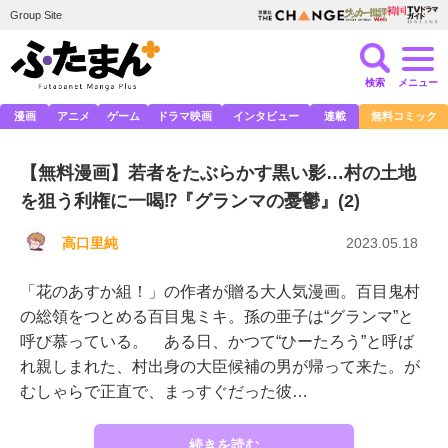
Group Site
検索
メニュー
漫画
アニメ
ゲーム
ドラマ映画
インタビュー
連載
無料コミック
【無料漫画】若者をたぶらかす黒い影…村の土地
を狙う利権に一喝⁉『グランマの憂鬱』(2)
高口里純
2023.05.18
「花のあすか組！」の作者が贈る大人気漫画。百目鬼村
の総領をつとめる百目鬼ミキ。孫の亜子は“グランマ”と
呼び慕っている。 ある日、かつて“ひーたろう”と呼ば
れ親しまれた、村出身の大臣候補の男が帰って来た。が
むしゃらで正直で、まっすぐだった彼…
続きを読む