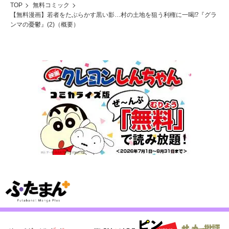
TOP
無料コミック
【無料漫画】若者をたぶらかす黒い影…村の土地を狙う利権に一喝⁉『グラ
ンマの憂鬱』(2)（概要）