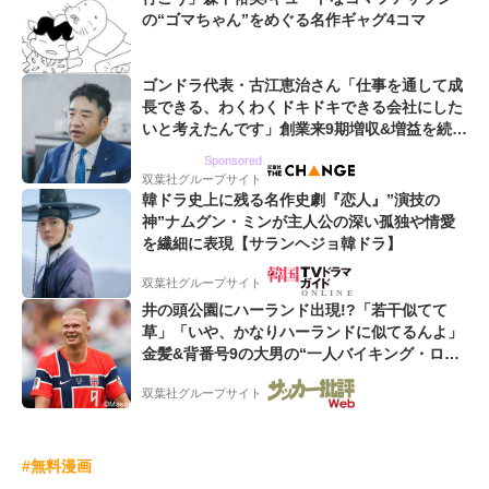
の“ゴマちゃん”をめぐる名作ギャグ4コマ
ゴンドラ代表・古江恵治さん「仕事を通して成
長できる、わくわくドキドキできる会社にした
いと考えたんです」創業来9期増収&増益を続け
るWebマーケティング会社のアイデンティティ
Sponsored
双葉社グループサイト
韓ドラ史上に残る名作史劇『恋人』”演技の
神”ナムグン・ミンが主人公の深い孤独や情愛
を繊細に表現【サランヘジョ韓ドラ】
双葉社グループサイト
井の頭公園にハーランド出現!?「若干似てて
草」「いや、かなりハーランドに似てるんよ」
金髪&背番号9の大男の“一人バイキング・ロ
ー”映像が話題!「元気をもらった」
双葉社グループサイト
#無料漫画