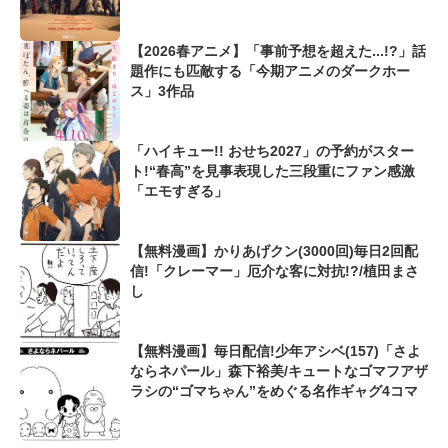
【2026春アニメ】「事前予想を超えた...!?」話
題作にも匹敵する「今期アニメのダークホー
ス」3作品
「ハイキュー!! おせち2027」の予約がスター
ト!“春高”を見事表現した三段重にファン感激
「エモすぎる」
【無料漫画】かりあげクン(3000回)毎日2回配
信!「クレーマー」厄介な客に対抗!?/植田まさ
し
【無料漫画】毎日配信!少年アシベ(157)「さよ
ならネパール」森下裕美/キュートなゴマフアザ
ラシの“ゴマちゃん”をめぐる名作ギャグ4コマ