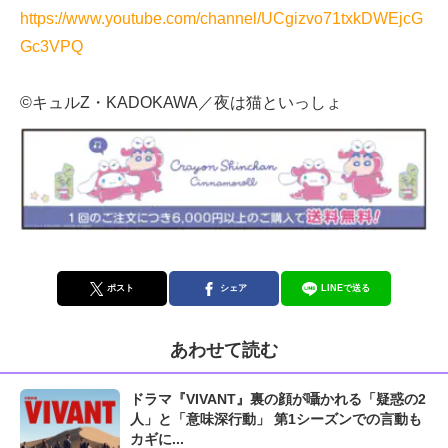
https://www.youtube.com/channel/UCgizvo71txkDWEjcG
Gc3VPQ
©キュルZ・KADOKAWA／夜は猫といっしょ
ポスト
シェア
LINEで送る
あわせて読む
ドラマ『VIVANT』裏の顔が囁かれる「疑惑の2
人」と「意味深行動」 第1シーズンでの言動も
カギに...