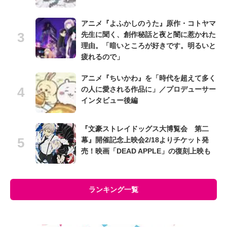
アニメ『よふかしのうた』原作・コトヤマ
先生に聞く、創作秘話と夜と闇に惹かれた
理由。「暗いところが好きです。明るいと
疲れるので」
アニメ『ちいかわ』を「時代を超えて多く
の人に愛される作品に」／プロデューサー
インタビュー後編
『文豪ストレイドッグス大博覧会 第二
幕』開催記念上映会2/18よりチケット発
売！映画「DEAD APPLE」の復刻上映も
ランキング一覧