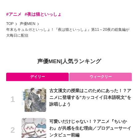
#アニメ
#夜は猫といっしょ
TOP
声優MEN
年末もキュルガといっしょ！『夜は猫といっしょ』第11～20夜の総集編が
大晦日に配信
声優MEN
|
人気ランキング
デイリー
ウィークリー
古文漢文の授業はこのためにあった！？ア
ニメに登場する“カッコイイ日本語呪文”を
詠唱しよう
可愛いだけじゃない！？アニメ『ちいか
わ』が共感を生む理由／プロデューサーイ
ンタビュー前編