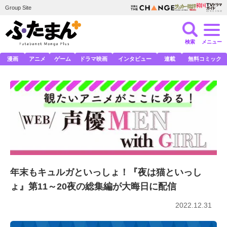
Group Site
検索
メニュー
漫画
アニメ
ゲーム
ドラマ映画
インタビュー
連載
無料コミック
年末もキュルガといっしょ！『夜は猫といっし
ょ』第11～20夜の総集編が大晦日に配信
2022.12.31