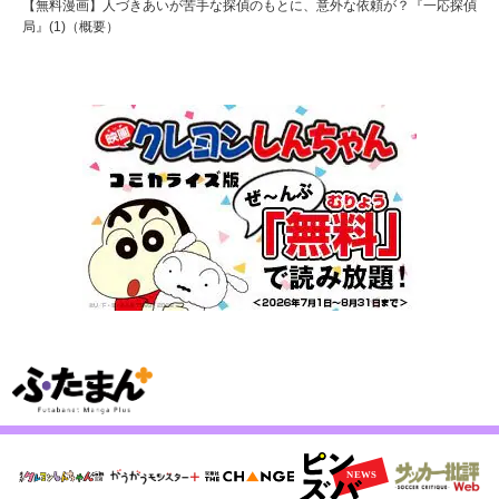
【無料漫画】人づきあいが苦手な探偵のもとに、意外な依頼が？『一応探偵
局』(1)（概要）