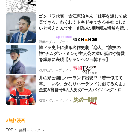
ゴンドラ代表・古江恵治さん「仕事を通して成
長できる、わくわくドキドキできる会社にした
いと考えたんです」創業来9期増収&増益を続け
るWebマーケティング会社のアイデンティティ
Sponsored
双葉社グループサイト
韓ドラ史上に残る名作史劇『恋人』”演技の
神”ナムグン・ミンが主人公の深い孤独や情愛
を繊細に表現【サランヘジョ韓ドラ】
双葉社グループサイト
井の頭公園にハーランド出現!?「若干似てて
草」「いや、かなりハーランドに似てるんよ」
金髪&背番号9の大男の“一人バイキング・ロ
ー”映像が話題!「元気をもらった」
双葉社グループサイト
#無料漫画
TOP
無料コミック