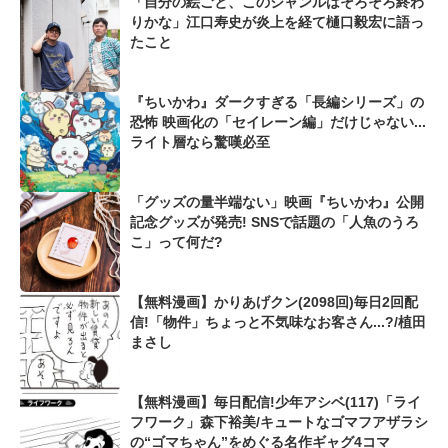
「自分の絵ごと、このジャンルはそろそろ終わ
りかな」江口寿史が炎上を経て樋口毅宏に語っ
たこと
『ちいかわ』ダークすぎる「長編シリーズ」の
恐怖 映画化の「セイレーン編」だけじゃない...
ライト層なら驚嘆必至
「グッズの量半端ない」映画『ちいかわ』公開
記念グッズが発売! SNSで話題の「人魚のうろ
こ」って何だ?
【無料漫画】かりあげクン(2098回)毎日2回配
信!「物件」ちょっと不気味なお客さん...?/植田
まさし
【無料漫画】毎日配信!少年アシベ(117)「ライ
フワーク」森下裕美/キュートなゴマフアザラシ
の“ゴマちゃん”をめぐる名作ギャグ4コマ