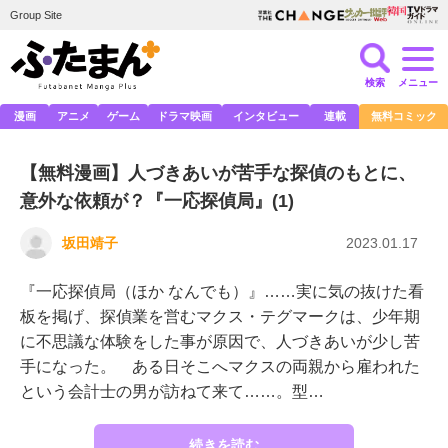
Group Site
検索
メニュー
漫画
アニメ
ゲーム
ドラマ映画
インタビュー
連載
無料コミック
【無料漫画】人づきあいが苦手な探偵のもとに、
意外な依頼が？『一応探偵局』(1)
坂田靖子
2023.01.17
『一応探偵局（ほか なんでも）』……実に気の抜けた看
板を掲げ、探偵業を営むマクス・テグマークは、少年期
に不思議な体験をした事が原因で、人づきあいが少し苦
手になった。 ある日そこへマクスの両親から雇われた
という会計士の男が訪ねて来て……。型…
続きを読む