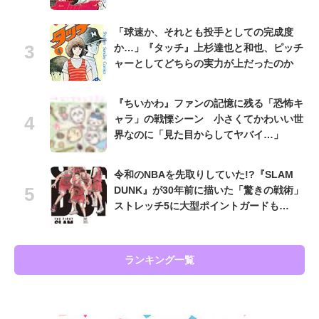
「球速か、それとも投手としての完成度
か…」『タッチ』上杉達也と和也、ピッチ
ャーとしてどちらの実力が上だったのか
『ちいかわ』ファンの記憶に残る「恐怖キ
ャラ」の戦慄シーン 小さくてかわいい世
界なのに「見た目からしてヤバイ…」
令和のNBAを先取りしていた!?『SLAM
DUNK』が30年前に描いた「驚きの戦術」
ストレッチ5に大型ポイントガードも…
ランキング一覧