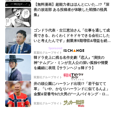
【無料漫画】超能力者はほんとにいた...!?『深
夜の放送部 ある投稿者が体験した戦慄の怪異
集』
ゴンドラ代表・古江恵治さん「仕事を通して成
長できる、わくわくドキドキできる会社にした
いと考えたんです」創業来9期増収&増益を続け
るWebマーケティング会社のアイデンティティ
Sponsored
双葉社グループサイト
韓ドラ史上に残る名作史劇『恋人』”演技の
神”ナムグン・ミンが主人公の深い孤独や情愛
を繊細に表現【サランヘジョ韓ドラ】
双葉社グループサイト
井の頭公園にハーランド出現!?「若干似てて
草」「いや、かなりハーランドに似てるんよ」
金髪&背番号9の大男の“一人バイキング・ロ
ー”映像が話題!「元気をもらった」
双葉社グループサイト