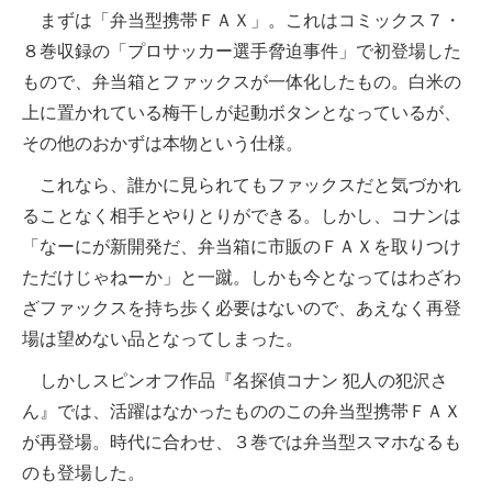
まずは「弁当型携帯ＦＡＸ」。これはコミックス７・
８巻収録の「プロサッカー選手脅迫事件」で初登場した
もので、弁当箱とファックスが一体化したもの。白米の
上に置かれている梅干しが起動ボタンとなっているが、
その他のおかずは本物という仕様。
これなら、誰かに見られてもファックスだと気づかれ
ることなく相手とやりとりができる。しかし、コナンは
「なーにが新開発だ、弁当箱に市販のＦＡＸを取りつけ
ただけじゃねーか」と一蹴。しかも今となってはわざわ
ざファックスを持ち歩く必要はないので、あえなく再登
場は望めない品となってしまった。
しかしスピンオフ作品『名探偵コナン 犯人の犯沢さ
ん』では、活躍はなかったもののこの弁当型携帯ＦＡＸ
が再登場。時代に合わせ、３巻では弁当型スマホなるも
のも登場した。