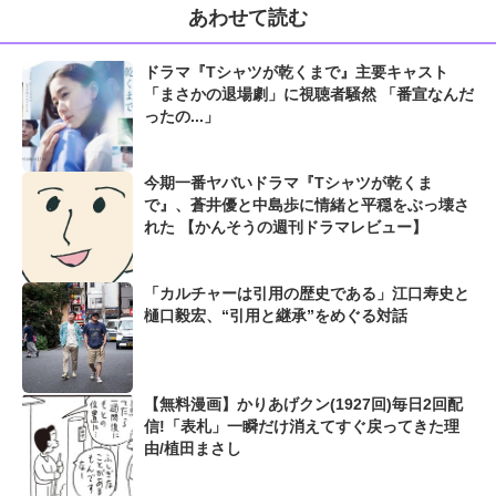
あわせて読む
ドラマ『Tシャツが乾くまで』主要キャスト
「まさかの退場劇」に視聴者騒然 「番宣なんだ
ったの...」
今期一番ヤバいドラマ『Tシャツが乾くま
で』、蒼井優と中島歩に情緒と平穏をぶっ壊さ
れた 【かんそうの週刊ドラマレビュー】
「カルチャーは引用の歴史である」江口寿史と
樋口毅宏、“引用と継承”をめぐる対話
【無料漫画】かりあげクン(1927回)毎日2回配
信!「表札」一瞬だけ消えてすぐ戻ってきた理
由/植田まさし