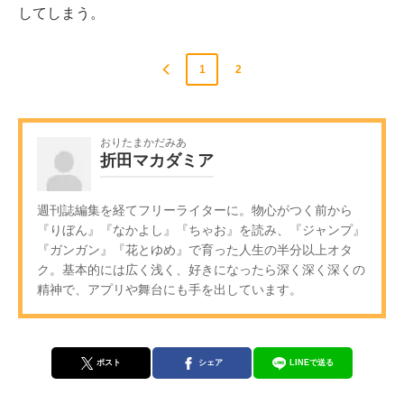
してしまう。
1
2
おりたまかだみあ
折田マカダミア
週刊誌編集を経てフリーライターに。物心がつく前から
『りぼん』『なかよし』『ちゃお』を読み、『ジャンプ』
『ガンガン』『花とゆめ』で育った人生の半分以上オタ
ク。基本的には広く浅く、好きになったら深く深く深くの
精神で、アプリや舞台にも手を出しています。
ポスト
シェア
LINEで送る