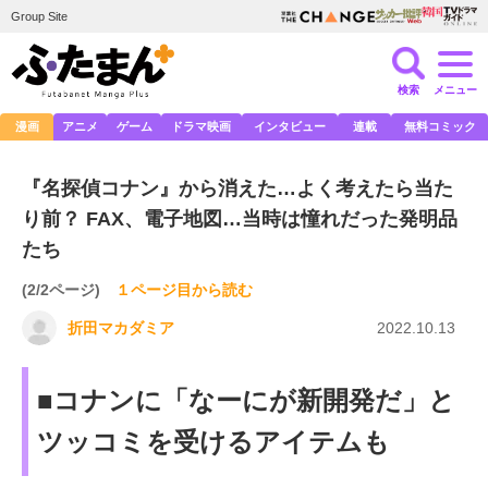
Group Site
検索
メニュー
漫画
アニメ
ゲーム
ドラマ映画
インタビュー
連載
無料コミック
『名探偵コナン』から消えた…よく考えたら当た
り前？ FAX、電子地図…当時は憧れだった発明品
たち
(2/2ページ)
１ページ目から読む
折田マカダミア
2022.10.13
■コナンに「なーにが新開発だ」と
ツッコミを受けるアイテムも