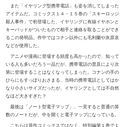
また「イヤリング型携帯電話」も姿を消してしまった
アイテムだ。コミックス１４・１５巻の「スキーロッジ
殺人事件」で初登場した、イヤリングに有線イヤホンと
キーパッドがついたもので相手と連絡を取ることができ
るこの発明品。作中ではコナン以外にも毛利蘭や灰原哀
などが使用した。
アニメや漫画に登場する頻度も高かったので、知って
いる人も多いだろう一品だが、携帯電話の普及により次
第に登場することはなくなってしまった。コナンの手の
ひらにもすっぽりおさまる、当時の携帯電話としてはか
なり小さいサイズだったが、イヤリングとしては不自然
なほど大きすぎた？
最後は「ノート型電子マップ」。一見すると普通の算
数のノートだが、中を開くと電子マップになっている。
こちらは原作コミックスではなく、特別編第１巻で１